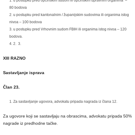
u postupku pred općinskim sudom ili općinskim upravnim organima –
80 bodova
u postupku pred kantonalnim / županijskim sudovima ili organima istog
nivoa – 100 bodova
u postupku pred Vrhovnim sudom FBIH ili organima istog nivoa – 120
bodova.
2. 3.
XIII RAZNO
Sastavljanje isprava
Član 23.
Za sastavljanje ugovora, advokatu pripada nagrada iz člana 12.
Za ugovore koji se sastavljaju na obrascima, advokatu pripada 50%
nagrade iz predhodne tačke.