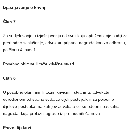
Izjašnjavanje o krivnji
Član 7.
Za sudjelovanje u izjašnjavanju o krivnji koju optuženi daje sudiji za
prethodno saslušanje, advokatu pripada nagrada kao za odbranu,
po članu 4. stav 1.
Posebno obimne ili teže krivične stvari
Član 8.
U posebno obimnim ili težim krivičnim stvarima, advokatu
odredjenom od strane suda za cijeli postupak ili za pojedine
dijelove postupka, na zahtjev advokata će se odobriti paušalna
nagrada, koja prelazi nagrade iz prethodnih članova.
Pravni lijekovi