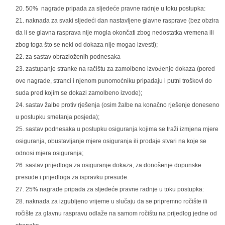
50% nagrade pripada za sljedeće pravne radnje u toku postupka:
naknada za svaki sljedeći dan nastavljene glavne rasprave (bez obzira
da li se glavna rasprava nije mogla okončati zbog nedostatka vremena ili
zbog toga što se neki od dokaza nije mogao izvesti);
za sastav obrazloženih podnesaka
zastupanje stranke na račištu za zamolbeno izvođenje dokaza (pored
ove nagrade, stranci i njenom punomoćniku pripadaju i putni troškovi do
suda pred kojim se dokazi zamolbeno izvode);
sastav žalbe protiv rješenja (osim žalbe na konačno rješenje doneseno
u postupku smetanja posjeda);
sastav podnesaka u postupku osiguranja kojima se traži izmjena mjere
osiguranja, obustavljanje mjere osiguranja ili prodaje stvari na koje se
odnosi mjera osiguranja;
sastav prijedloga za osiguranje dokaza, za donošenje dopunske
presude i prijedloga za ispravku presude.
25% nagrade pripada za sljedeće pravne radnje u toku postupka:
naknada za izgubljeno vrijeme u slučaju da se pripremno ročište ili
ročište za glavnu raspravu odlaže na samom ročištu na prijedlog jedne od