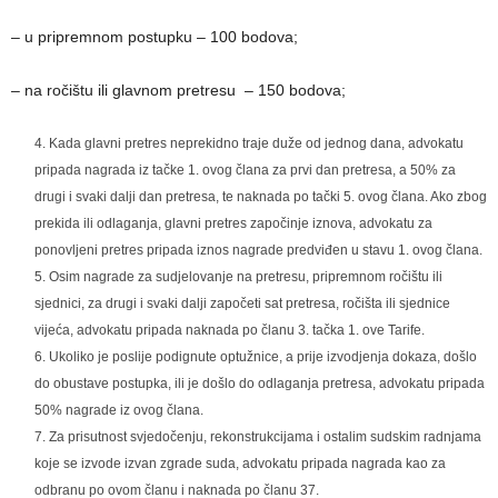
– u pripremnom postupku – 100 bodova;
– na ročištu ili glavnom pretresu – 150 bodova;
Kada glavni pretres neprekidno traje duže od jednog dana, advokatu
pripada nagrada iz tačke 1. ovog člana za prvi dan pretresa, a 50% za
drugi i svaki dalji dan pretresa, te naknada po tački 5. ovog člana. Ako zbog
prekida ili odlaganja, glavni pretres započinje iznova, advokatu za
ponovljeni pretres pripada iznos nagrade predviđen u stavu 1. ovog člana.
Osim nagrade za sudjelovanje na pretresu, pripremnom ročištu ili
sjednici, za drugi i svaki dalji započeti sat pretresa, ročišta ili sjednice
vijeća, advokatu pripada naknada po članu 3. tačka 1. ove Tarife.
Ukoliko je poslije podignute optužnice, a prije izvodjenja dokaza, došlo
do obustave postupka, ili je došlo do odlaganja pretresa, advokatu pripada
50% nagrade iz ovog člana.
Za prisutnost svjedočenju, rekonstrukcijama i ostalim sudskim radnjama
koje se izvode izvan zgrade suda, advokatu pripada nagrada kao za
odbranu po ovom članu i naknada po članu 37.