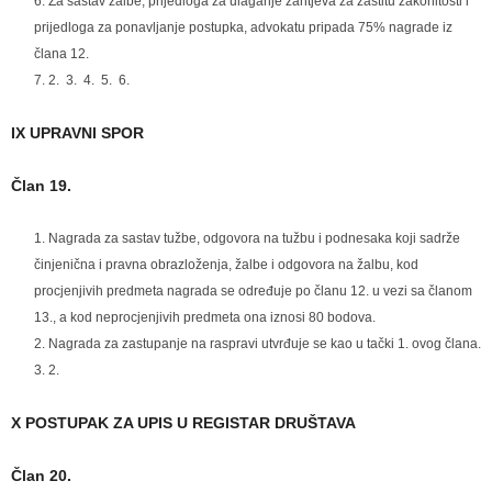
Za sastav žalbe, prijedloga za ulaganje zahtjeva za zaštitu zakonitosti i
prijedloga za ponavljanje postupka, advokatu pripada 75% nagrade iz
člana 12.
2. 3. 4. 5. 6.
IX UPRAVNI SPOR
Član 19.
Nagrada za sastav tužbe, odgovora na tužbu i podnesaka koji sadrže
činjenična i pravna obrazloženja, žalbe i odgovora na žalbu, kod
procjenjivih predmeta nagrada se određuje po članu 12. u vezi sa članom
13., a kod neprocjenjivih predmeta ona iznosi 80 bodova.
Nagrada za zastupanje na raspravi utvrđuje se kao u tački 1. ovog člana.
2.
X POSTUPAK ZA UPIS U REGISTAR DRUŠTAVA
Član 20.