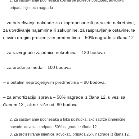
Za sastavljanje podnesaka kojima se pokreće postupak, advokatu
pripada sljedeća nagrada:
– za određivanje naknade za eksproprisane ili preuzete nekretnine,
za utvrđivanje najamnine ili zakupnine, za raspravljanje ostavine, te
u svim drugim procjenjivim predmetima – 50% nagrade iz člana 12.
– za razvrgnuće zajednice nekretnina – 120 bodova
– za uređenje međa – 100 bodova
– u ostalim neprocjenjivim predmetima – 80 bodova;
– za amortizaciju isprava – 50% nagrade iz člana 12. u vezi sa
članom 13., ali ne više od 80 bodova.
Za sastavljanje podnesaka u toku postupka, ako sadrže činjenične
navode, advokatu pripada 50% nagrade iz člana 12.
Za protestiranje mjenice, advokatu pripada 25% nagrade iz člana 12.