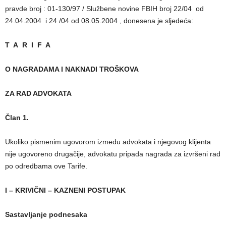
pravde broj : 01-130/97 / Službene novine FBIH broj 22/04 od
24.04.2004 i 24 /04 od 08.05.2004 , donesena je sljedeća:
T A R I F A
O NAGRADAMA I NAKNADI TROŠKOVA
ZA RAD ADVOKATA
Član 1.
Ukoliko pismenim ugovorom između advokata i njegovog klijenta
nije ugovoreno drugačije, advokatu pripada nagrada za izvršeni rad
po odredbama ove Tarife.
I – KRIVIČNI – KAZNENI POSTUPAK
Sastavljanje podnesaka