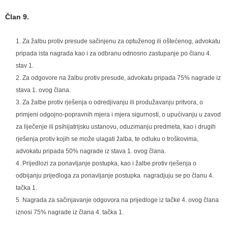
Član 9.
Za žalbu protiv presude sačinjenu za optuženog ili oštećenog, advokatu
pripada ista nagrada kao i za odbranu odnosno zastupanje po članu 4.
stav 1.
Za odgovore na žalbu protiv presude, advokatu pripada 75% nagrade iz
stava 1. ovog člana.
Za žalbe protiv rješenja o odredjivanju ili produžavanju pritvora, o
primjeni odgojno-popravnih mjera i mjera sigurnosti, o upućivanju u zavod
za liječenje ili psihijatrijsku ustanovu, oduzimanju predmeta, kao i drugih
rješenja protiv kojih se može ulagati žalba, te odluku o troškovima,
advokatu pripada 50% nagrade iz stava 1. ovog člana.
Prijedlozi za ponavljanje postupka, kao i žalbe protiv rješenja o
odbijanju prijedloga za ponavljanje postupka nagradjuju se po članu 4.
tačka 1.
Nagrada za sačinjavanje odgovora na prijedloge iz tačke 4. ovog člana
iznosi 75% nagrade iz člana 4. tačka 1.