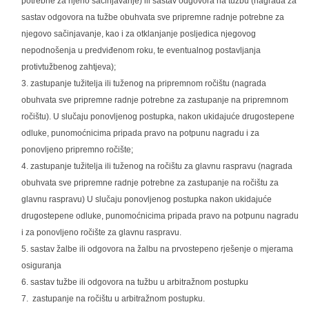
potrebne za njeno sačinjavanje) ili sastav odgovora na tužbu (nagrada za
sastav odgovora na tužbe obuhvata sve pripremne radnje potrebne za
njegovo sačinjavanje, kao i za otklanjanje posljedica njegovog
nepodnošenja u predviđenom roku, te eventualnog postavljanja
protivtužbenog zahtjeva);
zastupanje tužitelja ili tuženog na pripremnom ročištu (nagrada
obuhvata sve pripremne radnje potrebne za zastupanje na pripremnom
ročištu). U slučaju ponovljenog postupka, nakon ukidajuće drugostepene
odluke, punomoćnicima pripada pravo na potpunu nagradu i za
ponovljeno pripremno ročište;
zastupanje tužitelja ili tuženog na ročištu za glavnu raspravu (nagrada
obuhvata sve pripremne radnje potrebne za zastupanje na ročištu za
glavnu raspravu) U slučaju ponovljenog postupka nakon ukidajuće
drugostepene odluke, punomoćnicima pripada pravo na potpunu nagradu
i za ponovljeno ročište za glavnu raspravu.
sastav žalbe ili odgovora na žalbu na prvostepeno rješenje o mjerama
osiguranja
sastav tužbe ili odgovora na tužbu u arbitražnom postupku
zastupanje na ročištu u arbitražnom postupku.