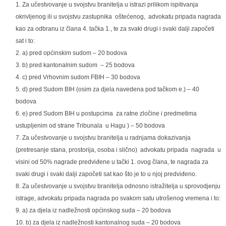
Za učestvovanje u svojstvu branitelja u istrazi prilikom ispitivanja
okrivljenog ili u svojstvu zastupnika oštećenog, advokatu pripada nagrada
kao za odbranu iz člana 4. tačka 1., te za svaki drugi i svaki dalji započeti
sat i to:
a) pred općinskim sudom – 20 bodova
b) pred kantonalnim sudom – 25 bodova
c) pred Vrhovnim sudom FBIH – 30 bodova
d) pred Sudom BIH (osim za djela navedena pod tačkom e.) – 40
bodova
e) pred Sudom BIH u postupcima za ratne zločine i predmetima
ustupljenim od strane Tribunala u Hagu ) – 50 bodova
Za učestvovanje u svojstvu branitelja u radnjama dokazivanja
(pretresanje stana, prostorija, osoba i slično) advokatu pripada nagrada u
visini od 50% nagrade predviđene u tački 1. ovog člana, te nagrada za
svaki drugi i svaki dalji započeti sat kao što je to u njoj predviđeno.
Za učestvovanje u svojstvu branitelja odnosno istražitelja u sprovodjenju
istrage, advokatu pripada nagrada po svakom satu utrošenog vremena i to:
a) za djela iz nadležnosti općinskog suda – 20 bodova
b) za djela iz nadležnosti kantonalnog suda – 20 bodova