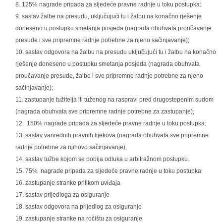
125% nagrade pripada za sljedeće pravne radnje u toku postupka:
sastav žalbe na presudu, uključujući tu i žalbu na konačno rješenje
doneseno u postupku smetanja posjeda (nagrada obuhvata proučavanje
presude i sve pripremne radnje potrebne za njeno sačinjavanje);
sastav odgovora na žalbu na presudu uključujući tu i žalbu na konačno
rješenje doneseno u postupku smetanja posjeda (nagrada obuhvata
proučavanje presude, žalbe i sve pripremne radnje potrebne za njeno
sačinjavanje);
zastupanje tužitelja ili tuženog na raspravi pred drugostepenim sudom
(nagrada obuhvata sve pripremne radnje potrebne za zastupanje);
150% nagrade pripada za sljedeće pravne radnje u toku postupka:
sastav vanrednih pravnih lijekova (nagrada obuhvata sve pripremne
radnje potrebne za njihovo sačinjavanje);
sastav tužbe kojom se pobija odluka u arbitražnom postupku.
75% nagrade pripada za sljedeće pravne radnje u toku postupka:
zastupanje stranke prilikom uviđaja
sastav prijedloga za osiguranje
sastav odgovora na prijedlog za osiguranje
zastupanje stranke na ročištu za osiguranje