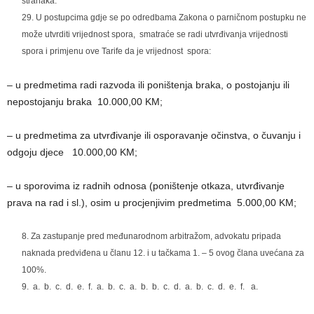
stranaka.
U postupcima gdje se po odredbama Zakona o parničnom postupku ne
može utvrditi vrijednost spora, smatraće se radi utvrđivanja vrijednosti
spora i primjenu ove Tarife da je vrijednost spora:
– u predmetima radi razvoda ili poništenja braka, o postojanju ili
nepostojanju braka 10.000,00 KM;
– u predmetima za utvrđivanje ili osporavanje očinstva, o čuvanju i
odgoju djece 10.000,00 KM;
– u sporovima iz radnih odnosa (poništenje otkaza, utvrđivanje
prava na rad i sl.), osim u procjenjivim predmetima 5.000,00 KM;
Za zastupanje pred međunarodnom arbitražom, advokatu pripada
naknada predviđena u članu 12. i u tačkama 1. – 5 ovog člana uvećana za
100%.
a. b. c. d. e. f. a. b. c. a. b. b. c. d. a. b. c. d. e. f. a.