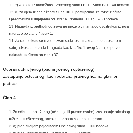
c) za djela iz nadležnosti Vrhovnog suda FBIH i Suda BIH – 40 bodova
d) za djela iz nadležnosti Suda BIH u postupcima za ratne zločine
i predmetima ustupljenim od strane Tribunala u Hagu – 50 bodova
Nagrada iz prethodnog stava ne može biti manja od dvostrukog iznosa
nagrade po članu 4. stav 1.
Za radnje koje se izvode izvan suda, osim naknade po utrošenom
satu, advokatu pripada i nagrada kao iz tačke 1. ovog člana, te pravo na
naknadu troškova po članu 37.
Odbrana okrivljenog (osumnjičenog i optuženog),
zastupanje oštećenog, kao i odbrana pravnog lica na glavnom
pretresu
Član 4.
Za odbranu optuženog (učinitelja ili pravne osobe), zastupanje privatnog
tužitelja ili oštećenog, advokatu pripada sljedeća nagrada:
a) pred sudijom pojedincem Općinskog suda – 100 bodova