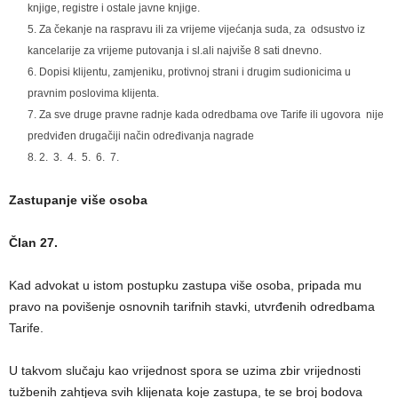
knjige, registre i ostale javne knjige.
Za čekanje na raspravu ili za vrijeme vijećanja suda, za odsustvo iz
kancelarije za vrijeme putovanja i sl.ali najviše 8 sati dnevno.
Dopisi klijentu, zamjeniku, protivnoj strani i drugim sudionicima u
pravnim poslovima klijenta.
Za sve druge pravne radnje kada odredbama ove Tarife ili ugovora nije
predviđen drugačiji način određivanja nagrade
2. 3. 4. 5. 6. 7.
Zastupanje više osoba
Član 27.
Kad advokat u istom postupku zastupa više osoba, pripada mu
pravo na povišenje osnovnih tarifnih stavki, utvrđenih odredbama
Tarife.
U takvom slučaju kao vrijednost spora se uzima zbir vrijednosti
tužbenih zahtjeva svih klijenata koje zastupa, te se broj bodova