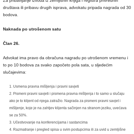
Za pribavljanje izvoda iz zemljišnih knjiga i registra privrednih
društava ili pribavu drugih isprava, advokatu pripada nagrada od 30
bodova.
Naknada po utrošenom satu
Član 26.
Advokat ima pravo da obračuna nagradu po utrošenom vremenu i
to po 10 bodova za svako započeto pola sata, u sljedećim
slučajevima:
Usmena pravna mišljenja i pravni savjeti
Pismeni pravni savjeti i pismena pravna mišljenja i to samo u slučaju
ako je to klijent od njega zatražio. Nagrada za pismeni pravni savjet i
mišljenje, koje je na zahtjev klijenta sačinjen na stranom jeziku, uvećava
se za 50%.
Učestvovanje na konferencijama i sastancima
Razmatranje i pregled spisa u svim postupcima ili za uvid u zemljišne