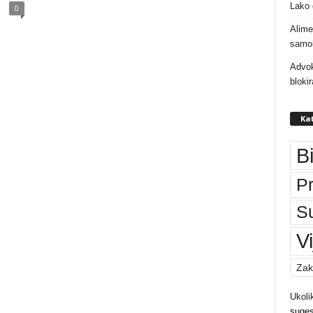
Lako 
0
Alime
samoh
Advok
bloki
Kat
B
P
S
Vi
Zak
Ukoli
suges