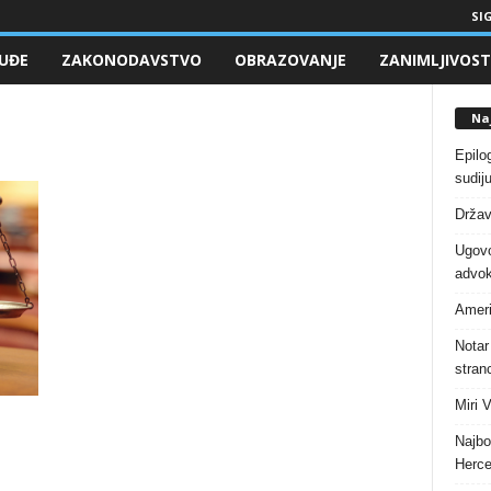
SIG
UĐE
ZAKONODAVSTVO
OBRAZOVANJE
ZANIMLJIVOST
Naj
Epilo
sudiju
Držav
Ugovo
advok
Ameri
Notar
stranc
Miri 
Najbo
Herce