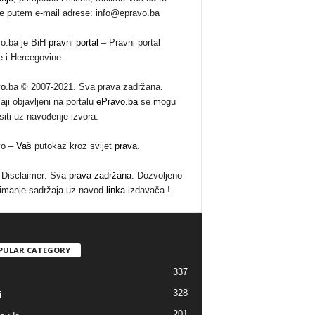
te putem e-mail adrese: info@epravo.ba
o.ba je BiH
pravni portal
– Pravni portal
 i Hercegovine.
vo
.ba © 2007-2021. Sva prava zadržana.
aji objavljeni na portalu
ePravo.ba
se mogu
siti uz navođenje izvora.
vo –
Vaš
putokaz kroz svijet
prava
.
Disclaimer: Sva
prava zadržana
. Dozvoljeno
imanje sadržaja uz navod
linka
izdavača.!
PULAR CATEGORY
337
328
i
201