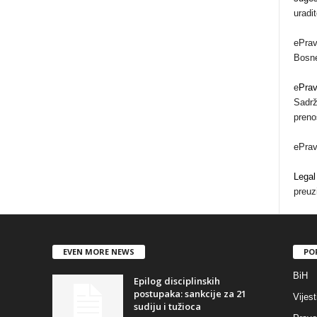
uradi
ePrav
Bosne
e
Pra
Sadrž
preno
ePra
Legal
preuz
EVEN MORE NEWS
PO
BiH
Epilog disciplinskih
postupaka: sankcije za 21
Vijest
sudiju i tužioca