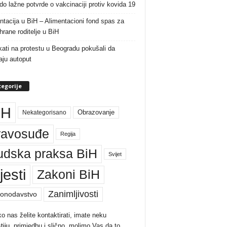
do lažne potvrde o vakcinaciji protiv kovida 19
ntacija u BiH – Alimentacioni fond spas za
rane roditelje u BiH
ati na protestu u Beogradu pokušali da
raju autoput
egorije
iH
Nekategorisano
Obrazovanje
ravosuđe
Regija
udska praksa BiH
Svijet
jesti
Zakoni BiH
Zanimljivosti
onodavstvo
ko nas želite kontaktirati, imate neku
tiju
, primjedbu i slično, molimo Vas da to