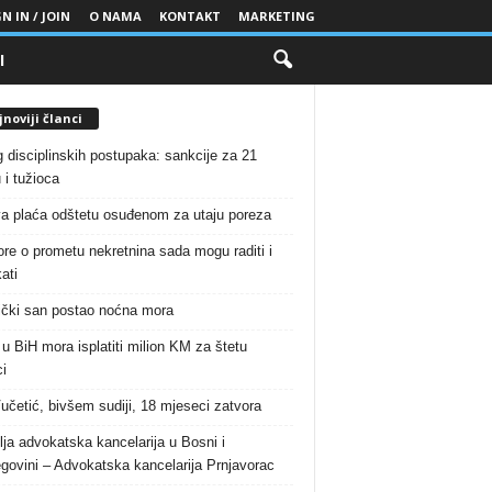
N IN / JOIN
O NAMA
KONTAKT
MARKETING
I
noviji članci
g disciplinskih postupaka: sankcije za 21
 i tužioca
a plaća odštetu osuđenom za utaju poreza
re o prometu nekretnina sada mogu raditi i
ati
čki san postao noćna mora
 u BiH mora isplatiti milion KM za štetu
i
Vučetić, bivšem sudiji, 18 mjeseci zatvora
lja advokatska kancelarija u Bosni i
govini – Advokatska kancelarija Prnjavorac