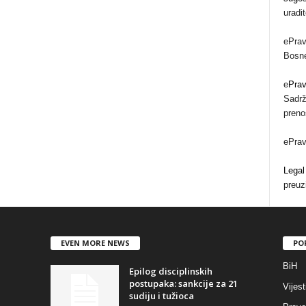
uradi
ePrav
Bosne
e
Pra
Sadrž
preno
ePra
Legal
preuz
EVEN MORE NEWS
PO
BiH
Epilog disciplinskih
postupaka: sankcije za 21
Vijest
sudiju i tužioca