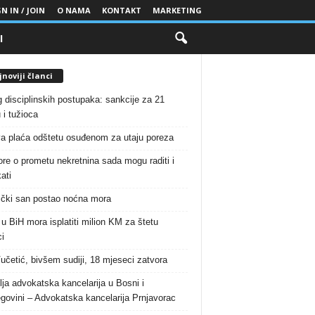
N IN / JOIN
O NAMA
KONTAKT
MARKETING
I
noviji članci
g disciplinskih postupaka: sankcije za 21
 i tužioca
a plaća odštetu osuđenom za utaju poreza
re o prometu nekretnina sada mogu raditi i
ati
čki san postao noćna mora
 u BiH mora isplatiti milion KM za štetu
i
Vučetić, bivšem sudiji, 18 mjeseci zatvora
lja advokatska kancelarija u Bosni i
govini – Advokatska kancelarija Prnjavorac