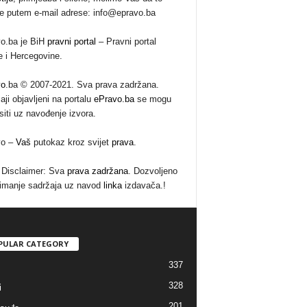
te putem e-mail adrese: info@epravo.ba
o.ba je BiH
pravni portal
– Pravni portal
 i Hercegovine.
vo
.ba © 2007-2021. Sva prava zadržana.
aji objavljeni na portalu
ePravo.ba
se mogu
siti uz navođenje izvora.
vo –
Vaš
putokaz kroz svijet
prava
.
Disclaimer: Sva
prava zadržana
. Dozvoljeno
imanje sadržaja uz navod
linka
izdavača.!
PULAR CATEGORY
337
328
i
201