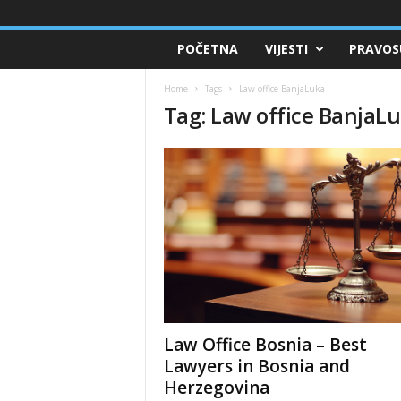
POČETNA
VIJESTI
PRAVOS
Home
Tags
Law office BanjaLuka
Tag: Law office BanjaL
Law Office Bosnia – Best
Lawyers in Bosnia and
Herzegovina