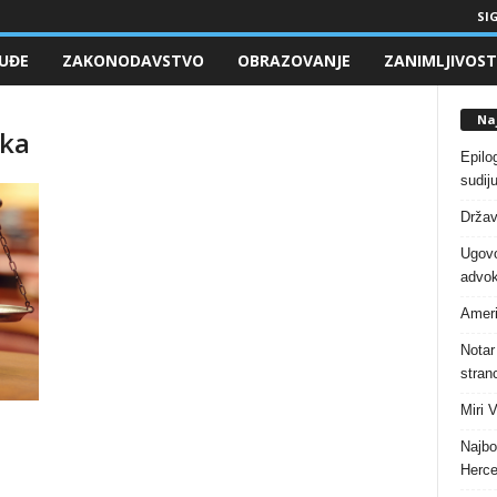
SIG
UĐE
ZAKONODAVSTVO
OBRAZOVANJE
ZANIMLJIVOST
Naj
uka
Epilo
sudiju
Držav
Ugovo
advok
Ameri
Notar
stranc
Miri 
Najbo
Herce