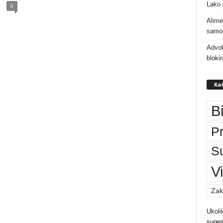
Lako 
0
Alime
samoh
Advok
bloki
Kat
B
P
S
Vi
Zak
Ukoli
suges