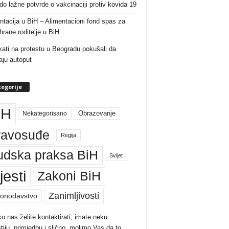
do lažne potvrde o vakcinaciji protiv kovida 19
ntacija u BiH – Alimentacioni fond spas za
rane roditelje u BiH
ati na protestu u Beogradu pokušali da
raju autoput
egorije
iH
Nekategorisano
Obrazovanje
ravosuđe
Regija
udska praksa BiH
Svijet
jesti
Zakoni BiH
Zanimljivosti
onodavstvo
ko nas želite kontaktirati, imate neku
tiju
, primjedbu i slično, molimo Vas da to