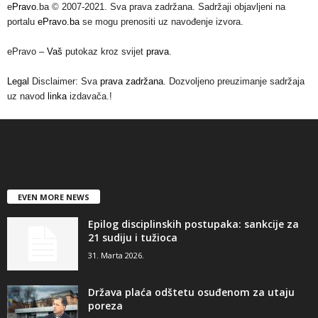
e
Pravo
.ba © 2007-2021. Sva prava zadržana. Sadržaji objavljeni na
portalu
ePravo.ba
se mogu prenositi uz navođenje izvora.
ePravo –
Vaš
putokaz kroz svijet
prava
.
Legal
Disclaimer: Sva
prava zadržana
. Dozvoljeno preuzimanje sadržaja
uz navod
linka
izdavača.!
EVEN MORE NEWS
Epilog disciplinskih postupaka: sankcije za
21 sudiju i tužioca
31. Marta 2026.
Država plaća odštetu osuđenom za utaju
poreza