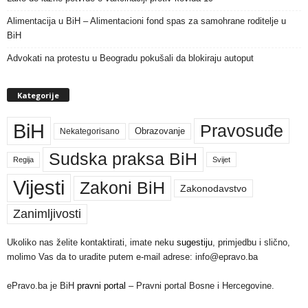
Alimentacija u BiH – Alimentacioni fond spas za samohrane roditelje u
BiH
Advokati na protestu u Beogradu pokušali da blokiraju autoput
Kategorije
BiH
Pravosuđe
Nekategorisano
Obrazovanje
Sudska praksa BiH
Regija
Svijet
Vijesti
Zakoni BiH
Zakonodavstvo
Zanimljivosti
Ukoliko nas želite kontaktirati, imate neku
sugestiju
, primjedbu i slično,
molimo Vas da to uradite putem e-mail adrese: info@epravo.ba
ePravo.ba je BiH
pravni portal
– Pravni portal Bosne i Hercegovine.