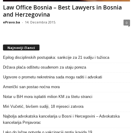
Law Office Bosnia – Best Lawyers in Bosnia
and Herzegovina
ePravo.ba
-
14. Decembra 2015.
0
Najnoviji članci
Epilog disciplinskih postupaka: sankcije za 21 sudiju i tužioca
Država plaća odštetu osuđenom za utaju poreza
Ugovore o prometu nekretnina sada mogu raditi i advokati
Američki san postao noćna mora
Notar u BiH mora isplatiti milion KM za štetu stranci
Miri Vučetić, bivšem sudiji, 18 mjeseci zatvora
Najbolja advokatska kancelarija u Bosni i Hercegovini – Advokatska
kancelarija Prnjavorac
Lako do lažne potvrde o vakcinaciji protiv kovida 19