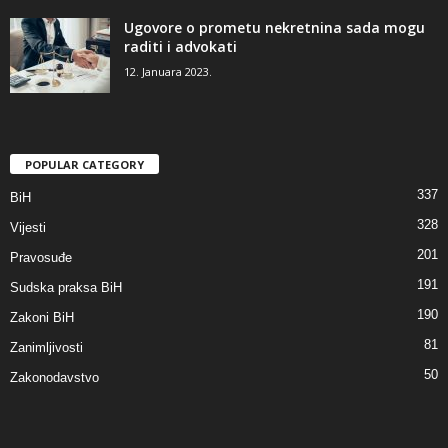
Ugovore o prometu nekretnina sada mogu
raditi i advokati
12. Januara 2023.
POPULAR CATEGORY
337
BiH
328
Vijesti
201
Pravosuđe
191
Sudska praksa BiH
190
Zakoni BiH
81
Zanimljivosti
50
Zakonodavstvo