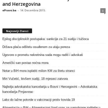
and Herzegovina
ePravo.ba
-
14. Decembra 2015.
0
Najnoviji članci
Epilog disciplinskih postupaka: sankcije za 21 sudiju i tužioca
Država plaća odštetu osuđenom za utaju poreza
Ugovore o prometu nekretnina sada mogu raditi i advokati
Američki san postao noćna mora
Notar u BiH mora isplatiti milion KM za štetu stranci
Miri Vučetić, bivšem sudiji, 18 mjeseci zatvora
Najbolja advokatska kancelarija u Bosni i Hercegovini – Advokatska
kancelarija Prnjavorac
Lako do lažne potvrde o vakcinaciji protiv kovida 19
Alimentacija u BiH – Alimentacioni fond spas za samohrane roditelje u