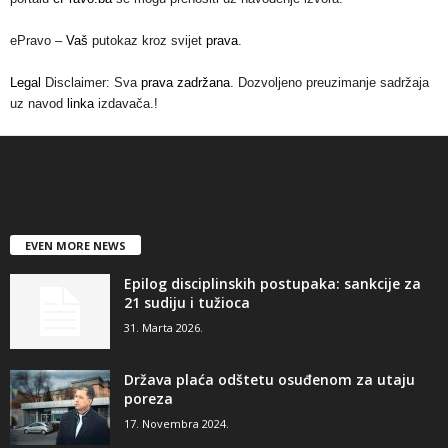
ePravo –
Vaš
putokaz kroz svijet
prava
.
Legal
Disclaimer: Sva
prava zadržana
. Dozvoljeno preuzimanje sadržaja
uz navod
linka
izdavača.!
EVEN MORE NEWS
Epilog disciplinskih postupaka: sankcije za
21 sudiju i tužioca
31. Marta 2026.
Država plaća odštetu osuđenom za utaju
poreza
17. Novembra 2024.