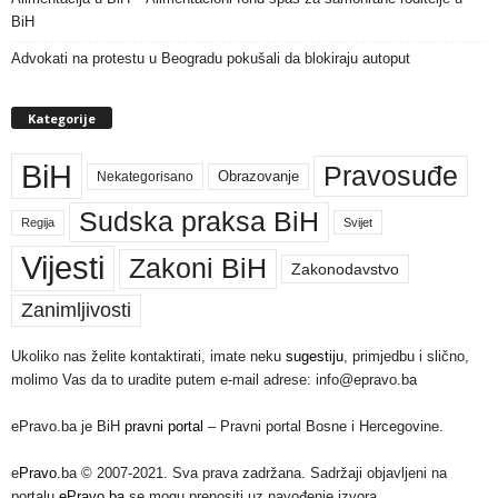
BiH
Advokati na protestu u Beogradu pokušali da blokiraju autoput
Kategorije
BiH
Pravosuđe
Nekategorisano
Obrazovanje
Sudska praksa BiH
Regija
Svijet
Vijesti
Zakoni BiH
Zakonodavstvo
Zanimljivosti
Ukoliko nas želite kontaktirati, imate neku
sugestiju
, primjedbu i slično,
molimo Vas da to uradite putem e-mail adrese: info@epravo.ba
ePravo.ba je BiH
pravni portal
– Pravni portal Bosne i Hercegovine.
e
Pravo
.ba © 2007-2021. Sva prava zadržana. Sadržaji objavljeni na
portalu
ePravo.ba
se mogu prenositi uz navođenje izvora.