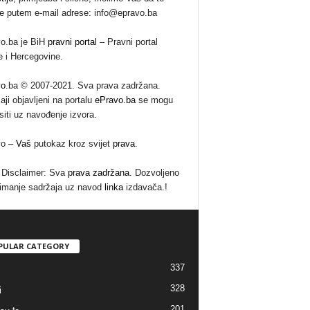
te putem e-mail adrese: info@epravo.ba
o.ba je BiH
pravni portal
– Pravni portal
 i Hercegovine.
vo
.ba © 2007-2021. Sva prava zadržana.
aji objavljeni na portalu
ePravo.ba
se mogu
siti uz navođenje izvora.
vo –
Vaš
putokaz kroz svijet
prava
.
Disclaimer: Sva
prava zadržana
. Dozvoljeno
imanje sadržaja uz navod
linka
izdavača.!
PULAR CATEGORY
337
328
i
201