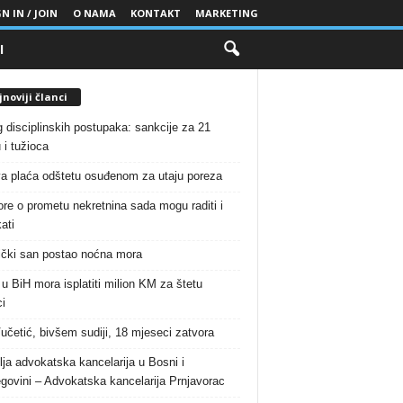
N IN / JOIN
O NAMA
KONTAKT
MARKETING
I
noviji članci
g disciplinskih postupaka: sankcije za 21
 i tužioca
a plaća odštetu osuđenom za utaju poreza
re o prometu nekretnina sada mogu raditi i
ati
čki san postao noćna mora
 u BiH mora isplatiti milion KM za štetu
i
Vučetić, bivšem sudiji, 18 mjeseci zatvora
lja advokatska kancelarija u Bosni i
govini – Advokatska kancelarija Prnjavorac