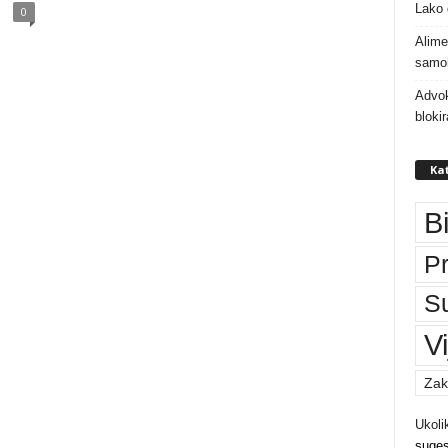
Lako 
0
Alime
samoh
Advok
bloki
Kat
B
P
S
Vi
Zak
Ukoli
suges