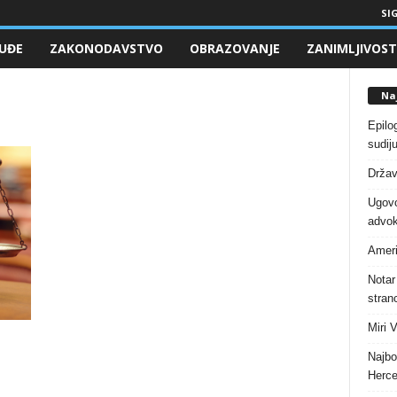
SIG
UĐE
ZAKONODAVSTVO
OBRAZOVANJE
ZANIMLJIVOST
Naj
Epilo
sudiju
Držav
Ugovo
advok
Ameri
Notar
stranc
Miri 
Najbo
Herce