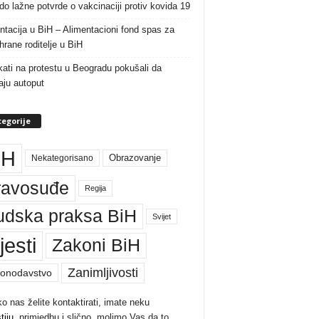
do lažne potvrde o vakcinaciji protiv kovida 19
ntacija u BiH – Alimentacioni fond spas za
rane roditelje u BiH
ati na protestu u Beogradu pokušali da
raju autoput
egorije
iH
Nekategorisano
Obrazovanje
ravosuđe
Regija
udska praksa BiH
Svijet
jesti
Zakoni BiH
Zanimljivosti
onodavstvo
ko nas želite kontaktirati, imate neku
tiju
, primjedbu i slično, molimo Vas da to