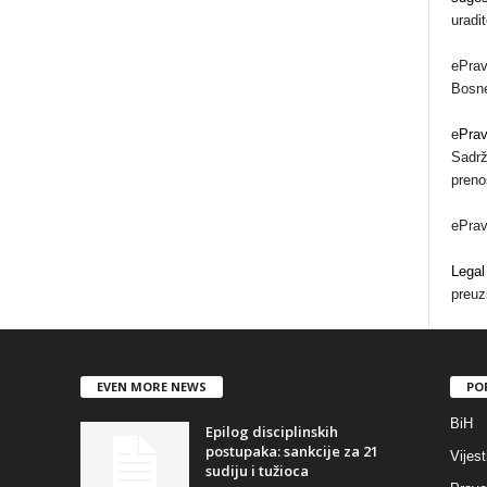
uradi
ePrav
Bosne
e
Pra
Sadrž
preno
ePra
Legal
preuz
EVEN MORE NEWS
PO
BiH
Epilog disciplinskih
postupaka: sankcije za 21
Vijest
sudiju i tužioca