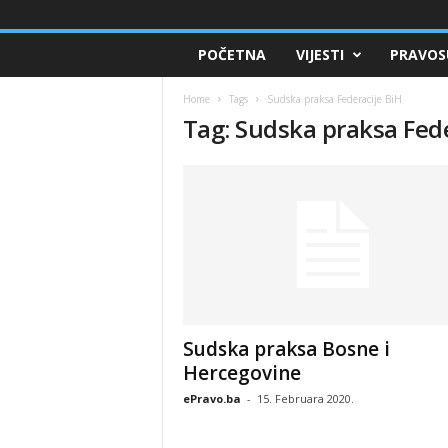
POČETNA
VIJESTI
PRAVOS
Home
Tags
Sudska praksa Federacije BiH
Tag: Sudska praksa Fede
Sudska praksa Bosne i
Hercegovine
ePravo.ba
-
15. Februara 2020.