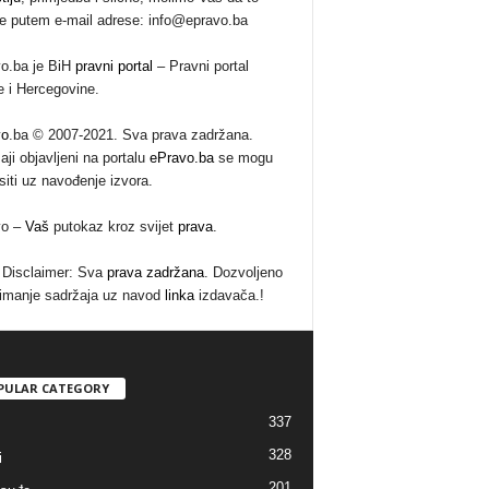
te putem e-mail adrese: info@epravo.ba
o.ba je BiH
pravni portal
– Pravni portal
 i Hercegovine.
vo
.ba © 2007-2021. Sva prava zadržana.
aji objavljeni na portalu
ePravo.ba
se mogu
siti uz navođenje izvora.
vo –
Vaš
putokaz kroz svijet
prava
.
Disclaimer: Sva
prava zadržana
. Dozvoljeno
imanje sadržaja uz navod
linka
izdavača.!
PULAR CATEGORY
337
328
i
201