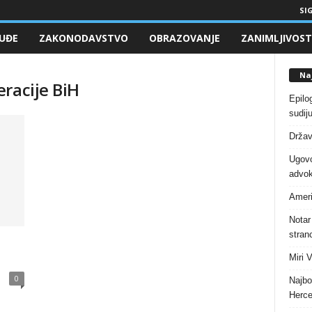
SIG
UĐE
ZAKONODAVSTVO
OBRAZOVANJE
ZANIMLJIVOST
Naj
racije BiH
Epilo
sudiju
Držav
Ugovo
advok
Ameri
Notar
stranc
Miri 
0
Najbo
Herce