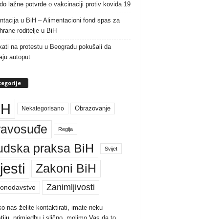
do lažne potvrde o vakcinaciji protiv kovida 19
ntacija u BiH – Alimentacioni fond spas za
rane roditelje u BiH
ati na protestu u Beogradu pokušali da
raju autoput
egorije
iH
Nekategorisano
Obrazovanje
ravosuđe
Regija
udska praksa BiH
Svijet
jesti
Zakoni BiH
Zanimljivosti
onodavstvo
ko nas želite kontaktirati, imate neku
tiju
, primjedbu i slično, molimo Vas da to