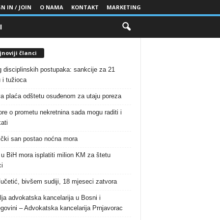
N IN / JOIN
O NAMA
KONTAKT
MARKETING
I
noviji članci
g disciplinskih postupaka: sankcije za 21
 i tužioca
a plaća odštetu osuđenom za utaju poreza
re o prometu nekretnina sada mogu raditi i
ati
čki san postao noćna mora
 u BiH mora isplatiti milion KM za štetu
i
Vučetić, bivšem sudiji, 18 mjeseci zatvora
lja advokatska kancelarija u Bosni i
govini – Advokatska kancelarija Prnjavorac