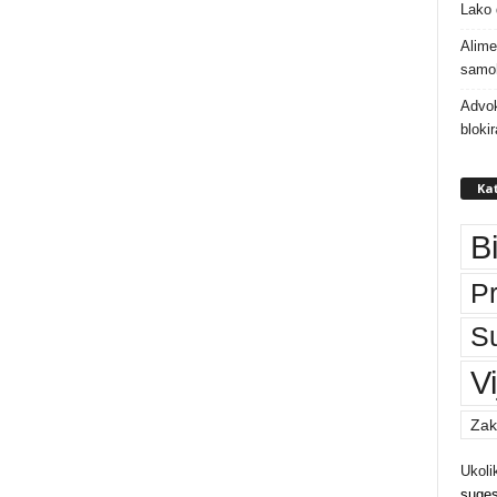
Lako 
Alime
samoh
Advok
bloki
Kat
B
P
S
Vi
Zak
Ukoli
suges