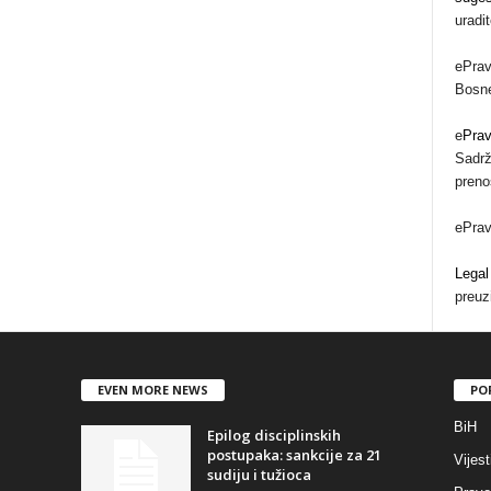
uradi
ePrav
Bosne
e
Pra
Sadrž
preno
ePra
Legal
preuz
EVEN MORE NEWS
PO
BiH
Epilog disciplinskih
postupaka: sankcije za 21
Vijest
sudiju i tužioca