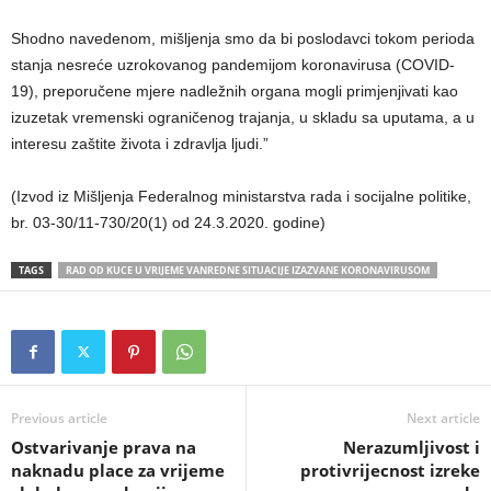
Shodno navedenom, mišljenja smo da bi poslodavci tokom perioda
stanja nesreće uzrokovanog pandemijom koronavirusa (COVID-
19), preporučene mjere nadležnih organa mogli primjenjivati kao
izuzetak vremenski ograničenog trajanja, u skladu sa uputama, a u
interesu zaštite života i zdravlja ljudi.”
(Izvod iz Mišljenja Federalnog ministarstva rada i socijalne politike,
br. 03-30/11-730/20(1) od 24.3.2020. godine)
TAGS
RAD OD KUCE U VRIJEME VANREDNE SITUACIJE IZAZVANE KORONAVIRUSOM
Previous article
Next article
Ostvarivanje prava na
Nerazumljivost i
naknadu place za vrijeme
protivrijecnost izreke