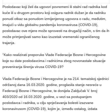
Poslodavac koji želi da ugovori povremeni ili stalni rad radnika kod
kuće ili u drugom prostoru koji osigura radnik dužan je da radniku
ponudi otkaz sa ponudom izmijenjenog ugovora o radu, međutim,
imajući u vidu globalnu pandemiju koronavirusa (COVID-19),
poslodavac ove mjere može sprovesti na drugačiji način, s tim da ih
može primjenjivati samo kao izuzetak vremenski ograničenog
trajanja.
“Kako realizirati preporuke Vlade Federacije Bosne i Hercegovine
koje su date poslodavcima i radnicima zbog novonastale situacije
preveniranja širenja virusa COVID-19?
Vlada Federacije Bosne i Hercegovine je na 214. tematskoj sjednici
održanoj dana 16.03.2020. godine, proglasila stanje nesreće u
Federaciji Bosne i Hercegovine, te donijela Zaključak V. broj:
403/2020 od 16.03.2020. godine, u vezi sa postupanjem
poslodavca i radnika, u cilju sprječavanja bolesti izazvane
koronavirusom (COVID-19), kojim je, između ostalog, izdata