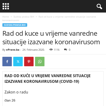
Home
Sudska praksa BiH
Rad od kuce u vrijeme vanredne situacije izazvane
koronavirusom
SUDSKA PRAKSA BIH
Rad od kuce u vrijeme vanredne
situacije izazvane koronavirusom
By
ePravo.ba
-
24. Februara 2020.
1116
0
RAD OD KUĆE U VRIJEME VANREDNE SITUACIJE
IZAZVANE KORONAVIRUSOM (COVID-19)
Zakon o radu
član 26