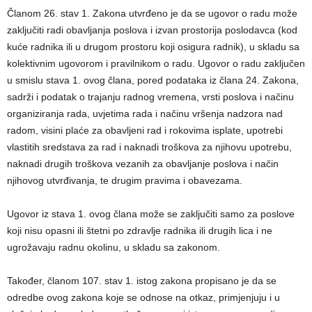
Članom 26. stav 1. Zakona utvrđeno je da se ugovor o radu može
zaključiti radi obavljanja poslova i izvan prostorija poslodavca (kod
kuće radnika ili u drugom prostoru koji osigura radnik), u skladu sa
kolektivnim ugovorom i pravilnikom o radu. Ugovor o radu zaključen
u smislu stava 1. ovog člana, pored podataka iz člana 24. Zakona,
sadrži i podatak o trajanju radnog vremena, vrsti poslova i načinu
organiziranja rada, uvjetima rada i načinu vršenja nadzora nad
radom, visini plaće za obavljeni rad i rokovima isplate, upotrebi
vlastitih sredstava za rad i naknadi troškova za njihovu upotrebu,
naknadi drugih troškova vezanih za obavljanje poslova i način
njihovog utvrđivanja, te drugim pravima i obavezama.
Ugovor iz stava 1. ovog člana može se zaključiti samo za poslove
koji nisu opasni ili štetni po zdravlje radnika ili drugih lica i ne
ugrožavaju radnu okolinu, u skladu sa zakonom.
Također, članom 107. stav 1. istog zakona propisano je da se
odredbe ovog zakona koje se odnose na otkaz, primjenjuju i u