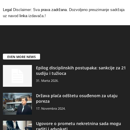
Legal
Disclaimer: Sva
prava zadržana
. Dozvoljeno preuzimanje sadržaja
uz navod
linka
izdavača.!
EVEN MORE NEWS
Epilog disciplinskih postupaka: sankcije za 21
sudiju i tužioca
31. Marta 2026.
Država plaća odštetu osuđenom za utaju
poreza
17. Novembra 2024.
Ugovore o prometu nekretnina sada mogu
raditi i advokati