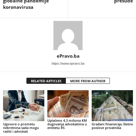
globalne pandemije
presude
koronavirusa
ePravo.ba
https://www.epravo.ba
RELATED ARTICLES
MORE FROM AUTHOR
Uplaćeno 4,3 miliona KM
Ugovore o prometu
Građani finansiraju štetne
dugovanja advokatima u
nekretnina sada mogu
poslove privatnika
entitetu RS
raditi i advokati