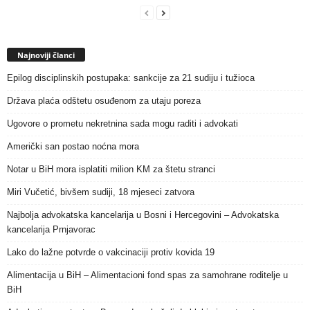
Najnoviji članci
Epilog disciplinskih postupaka: sankcije za 21 sudiju i tužioca
Država plaća odštetu osuđenom za utaju poreza
Ugovore o prometu nekretnina sada mogu raditi i advokati
Američki san postao noćna mora
Notar u BiH mora isplatiti milion KM za štetu stranci
Miri Vučetić, bivšem sudiji, 18 mjeseci zatvora
Najbolja advokatska kancelarija u Bosni i Hercegovini – Advokatska
kancelarija Prnjavorac
Lako do lažne potvrde o vakcinaciji protiv kovida 19
Alimentacija u BiH – Alimentacioni fond spas za samohrane roditelje u
BiH