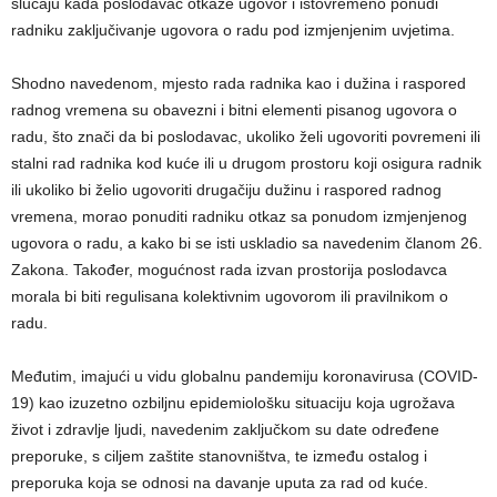
slučaju kada poslodavac otkaže ugovor i istovremeno ponudi
radniku zaključivanje ugovora o radu pod izmjenjenim uvjetima.
Shodno navedenom, mjesto rada radnika kao i dužina i raspored
radnog vremena su obavezni i bitni elementi pisanog ugovora o
radu, što znači da bi poslodavac, ukoliko želi ugovoriti povremeni ili
stalni rad radnika kod kuće ili u drugom prostoru koji osigura radnik
ili ukoliko bi želio ugovoriti drugačiju dužinu i raspored radnog
vremena, morao ponuditi radniku otkaz sa ponudom izmjenjenog
ugovora o radu, a kako bi se isti uskladio sa navedenim članom 26.
Zakona. Također, mogućnost rada izvan prostorija poslodavca
morala bi biti regulisana kolektivnim ugovorom ili pravilnikom o
radu.
Međutim, imajući u vidu globalnu pandemiju koronavirusa (COVID-
19) kao izuzetno ozbiljnu epidemiološku situaciju koja ugrožava
život i zdravlje ljudi, navedenim zaključkom su date određene
preporuke, s ciljem zaštite stanovništva, te između ostalog i
preporuka koja se odnosi na davanje uputa za rad od kuće.