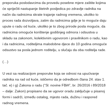
preporuka poslodavcima da provedu posebne mjere zaštite kojima
će spriječiti nastupanje štetnih posljedica po zdravlje radnika na
način da radnicima skrate trajanje radnog vremena, ukoliko to
proces rada dozvoljava, zatim da radnicima gdje je to moguće daju
upute o radu od kuće, ukoliko je to zbog prirode posla moguće, da
radnicima omoguće korištenje godišnjeg odmora i odsustva u
skladu sa zakonom, kolektivnim ugovorom i pravilnikom o radu, kao
i da radnicima, roditeljima malodobne djece do 10 godina omoguće
odsustvo sa posla jednom roditelju, u slučaju da oba roditelja rade.
(…)
U vezi sa realizacijom preporuke koja se odnosi na upućivanje
radnika na rad od kuće, ističemo da je odredbom člana 24. stav 1.
tač. e) i g) Zakona o radu (“Sl. novine FBiH”, br. 26/2016 i 89/2018
– dalje: Zakon) propisano da se ugovor oradu zaključuje u pisanoj
formi i sadrži, između ostalog, mjesto rada, dužinu i raspored
radnog vremena.