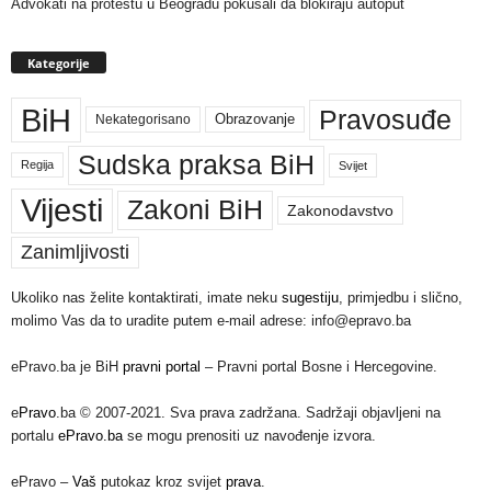
Advokati na protestu u Beogradu pokušali da blokiraju autoput
Kategorije
BiH
Pravosuđe
Nekategorisano
Obrazovanje
Sudska praksa BiH
Regija
Svijet
Vijesti
Zakoni BiH
Zakonodavstvo
Zanimljivosti
Ukoliko nas želite kontaktirati, imate neku
sugestiju
, primjedbu i slično,
molimo Vas da to uradite putem e-mail adrese: info@epravo.ba
ePravo.ba je BiH
pravni portal
– Pravni portal Bosne i Hercegovine.
e
Pravo
.ba © 2007-2021. Sva prava zadržana. Sadržaji objavljeni na
portalu
ePravo.ba
se mogu prenositi uz navođenje izvora.
ePravo –
Vaš
putokaz kroz svijet
prava
.