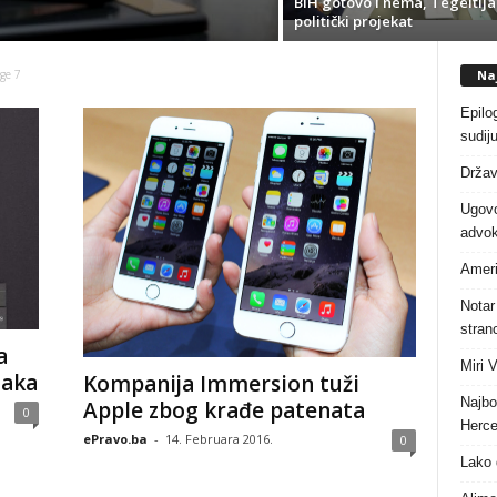
BiH gotovo i nema, Tegeltija
politički projekat
Naj
ge 7
Epilo
sudiju
Držav
Ugovo
advok
Ameri
Notar
stranc
a
Miri 
taka
Kompanija Immersion tuži
Najbo
Apple zbog krađe patenata
0
Herce
ePravo.ba
-
14. Februara 2016.
0
Lako 