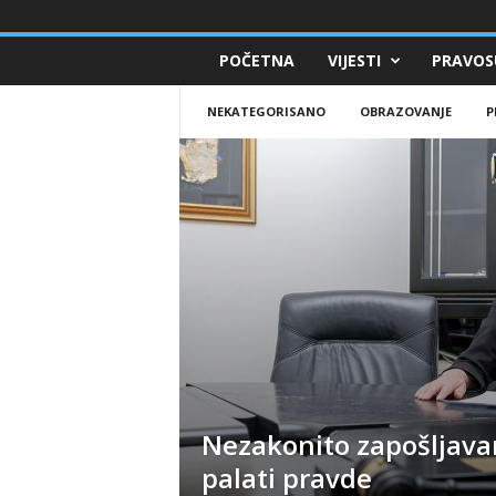
POČETNA
VIJESTI
PRAVOS
NEKATEGORISANO
OBRAZOVANJE
P
Nezakonito zapošljava
palati pravde