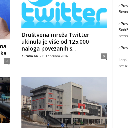
ePrav
Bosne
e
Pra
Sadrž
Društvena mreža Twitter
preno
ukinula je više od 125.000
oma
naloga povezanih s...
ePra
ika
ePravo.ba
-
8. Februara 2016.
0
Legal
0
preuz