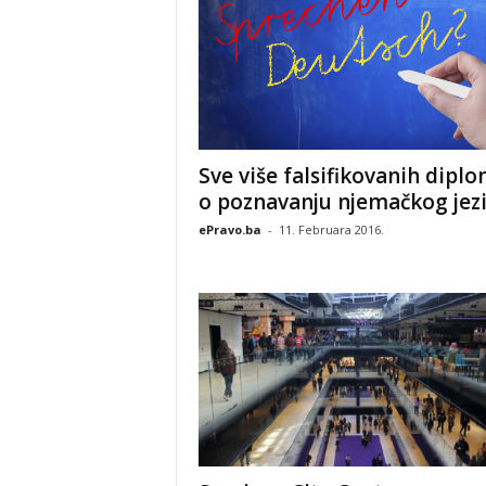
Sve više falsifikovanih dipl
o poznavanju njemačkog jez
ePravo.ba
-
11. Februara 2016.