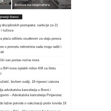
 je
Bolnice na respiratoru
noviji članci
g disciplinskih postupaka: sankcije za 21
 i tužioca
a plaća odštetu osuđenom za utaju poreza
re o prometu nekretnina sada mogu raditi i
ati
čki san postao noćna mora
 u BiH mora isplatiti milion KM za štetu
i
Vučetić, bivšem sudiji, 18 mjeseci zatvora
lja advokatska kancelarija u Bosni i
govini – Advokatska kancelarija Prnjavorac
do lažne potvrde o vakcinaciji protiv kovida 19