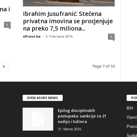
ma i
Ibrahim Jusufranić: Stečena
privatna imovina se procjenjuje
0
na preko 7,5 miliona...
ePravo.ba
-
5. Februara 2016.
0
Page 7 of 10
EVEN MORE NEWS
PO
BiH
Epilog disciplinskih
postupaka: sankcije za 21
Vijest
sudiju i tužioca
Pravo
31. Marta 2026.
Sudsk