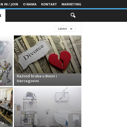
N IN / JOIN
O NAMA
KONTAKT
MARKETING
I
Latest
VSTV-
Razvod braka u Bosni i
e
Hercegovini
uđa