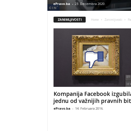
ePravo.ba
-
23. Decembra 2020.
ZANIMLJIVOSTI
Home
Zanimljivosti
Pa
Kompanija Facebook izgubil
jednu od važnijih pravnih bi
ePravo.ba
-
14. Februara 2016.