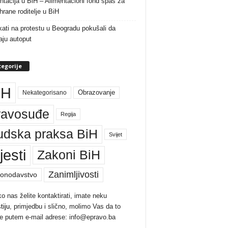
ntacija u BiH – Alimentacioni fond spas za
rane roditelje u BiH
ati na protestu u Beogradu pokušali da
raju autoput
egorije
iH
Nekategorisano
Obrazovanje
ravosuđe
Regija
udska praksa BiH
Svijet
jesti
Zakoni BiH
Zanimljivosti
onodavstvo
ko nas želite kontaktirati, imate neku
tiju
, primjedbu i slično, molimo Vas da to
te putem e-mail adrese: info@epravo.ba