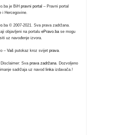
o.ba je BiH
pravni portal
– Pravni portal
 i Hercegovine.
vo
.ba © 2007-2021. Sva prava zadržana.
aji objavljeni na portalu
ePravo.ba
se mogu
siti uz navođenje izvora.
vo –
Vaš
putokaz kroz svijet
prava
.
Disclaimer: Sva
prava zadržana
. Dozvoljeno
imanje sadržaja uz navod
linka
izdavača.!