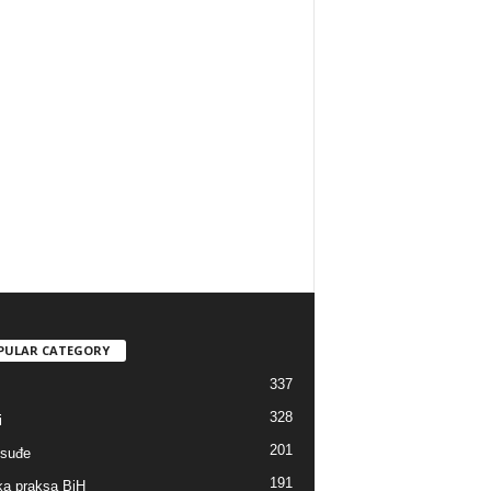
PULAR CATEGORY
337
328
i
201
suđe
191
a praksa BiH