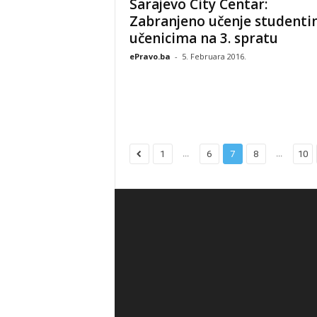
Sarajevo City Centar:
Zabranjeno učenje studenti
učenicima na 3. spratu
ePravo.ba
-
5. Februara 2016.
...
...
1
6
7
8
10