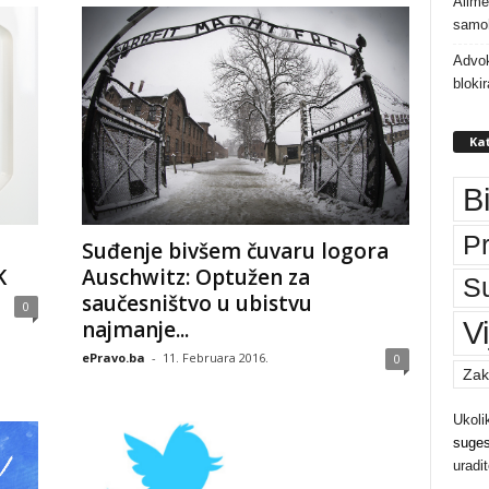
Alime
samoh
Advok
bloki
Kat
B
P
Suđenje bivšem čuvaru logora
K
Auschwitz: Optužen za
S
saučesništvo u ubistvu
0
Vi
najmanje...
ePravo.ba
-
11. Februara 2016.
0
Zak
Ukoli
suges
uradi