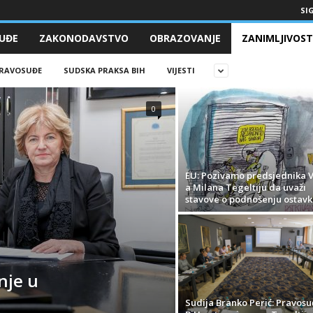
SIG
UĐE
ZAKONODAVSTVO
OBRAZOVANJE
ZANIMLJIVOST
RAVOSUĐE
SUDSKA PRAKSA BIH
VIJESTI
0
EU: Pozivamo predsjednika 
a Milana Tegeltiju da uvaži
stavove o podnošenju ostavk
nje u
Sudija Branko Perić: Pravos