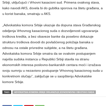
Srbiji, uključujući i Vrhovni kasacioni sud. Primena ovakvog stava,
kako navodi AKS, dovela bi do gubitka sporova na štetu građana, a
u korist banaka, smatraju u AKS.
„Advokatska komora Srbije ukazuje da dopuna stava Građanskog
odeljenja Vrhovnog kasacionog suda o dozvoljenosti ugovaranja
troškova kredita, a bez obaveze banke da posebno dokazuje
strukturu troškova dovodi do povlašćenog položaja banaka u
odnosu na ostale privredne subjekte, a na štetu građana.
Advokatska komora Srbije smatra da se ovakvim postupanjem
najviša sudska instanca u Republici Srbiji stavila na stranu
ekonomskih interesa poslovno-bankarskih centara moći i izražava
svoju sumnju u nezavisno postupanje Vrhovnog kasacionog suda u
konkretnom slučaju“, zaključuje se u saopštenju Advokatske
komore Srbije.
TAGS
ADVOKATSKA KOMORA SRBIJE ORGANIZUJE JEDNODNEVNU OBUSTAVU RADA