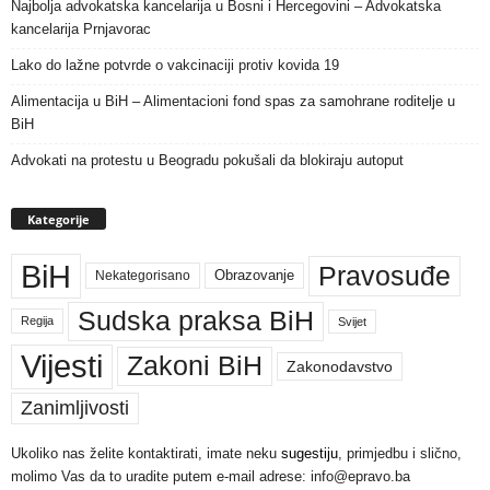
Najbolja advokatska kancelarija u Bosni i Hercegovini – Advokatska
kancelarija Prnjavorac
Lako do lažne potvrde o vakcinaciji protiv kovida 19
Alimentacija u BiH – Alimentacioni fond spas za samohrane roditelje u
BiH
Advokati na protestu u Beogradu pokušali da blokiraju autoput
Kategorije
BiH
Pravosuđe
Nekategorisano
Obrazovanje
Sudska praksa BiH
Regija
Svijet
Vijesti
Zakoni BiH
Zakonodavstvo
Zanimljivosti
Ukoliko nas želite kontaktirati, imate neku
sugestiju
, primjedbu i slično,
molimo Vas da to uradite putem e-mail adrese: info@epravo.ba