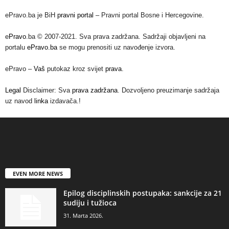
ePravo.ba je BiH
pravni portal
– Pravni portal Bosne i Hercegovine.
e
Pravo
.ba © 2007-2021. Sva prava zadržana. Sadržaji objavljeni na
portalu
ePravo.ba
se mogu prenositi uz navođenje izvora.
ePravo –
Vaš
putokaz kroz svijet
prava
.
Legal
Disclaimer: Sva
prava zadržana
. Dozvoljeno preuzimanje sadržaja
uz navod
linka
izdavača.!
EVEN MORE NEWS
Epilog disciplinskih postupaka: sankcije za 21
sudiju i tužioca
31. Marta 2026.