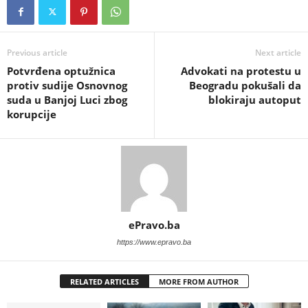
Previous article
Next article
Potvrđena optužnica
Advokati na protestu u
protiv sudije Osnovnog
Beogradu pokušali da
suda u Banjoj Luci zbog
blokiraju autoput
korupcije
ePravo.ba
https://www.epravo.ba
RELATED ARTICLES
MORE FROM AUTHOR