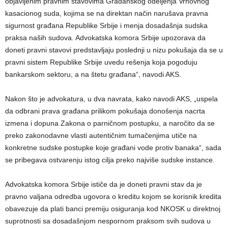
objavljenim pravnim stavovima Građanskog odeljenja Vrhovnog
kasacionog suda, kojima se na direktan način narušava pravna
sigurnost građana Republike Srbije i menja dosadašnja sudska
praksa naših sudova. Advokatska komora Srbije upozorava da
doneti pravni stavovi predstavljaju poslednji u nizu pokušaja da se u
pravni sistem Republike Srbije uvedu rešenja koja pogoduju
bankarskom sektoru, a na štetu građana“, navodi AKS.
Nakon što je advokatura, u dva navrata, kako navodi AKS, „uspela
da odbrani prava građana prilikom pokušaja donošenja nacrta
izmena i dopuna Zakona o parničnom postupku, a naročito da se
preko zakonodavne vlasti autentičnim tumačenjima utiče na
konkretne sudske postupke koje građani vode protiv banaka“, sada
se pribegava ostvarenju istog cilja preko najviše sudske instance.
Advokatska komora Srbije ističe da je doneti pravni stav da je
pravno valjana odredba ugovora o kreditu kojom se korisnik kredita
obavezuje da plati banci premiju osiguranja kod NKOSK u direktnoj
suprotnosti sa dosadašnjom nespornom praksom svih sudova u