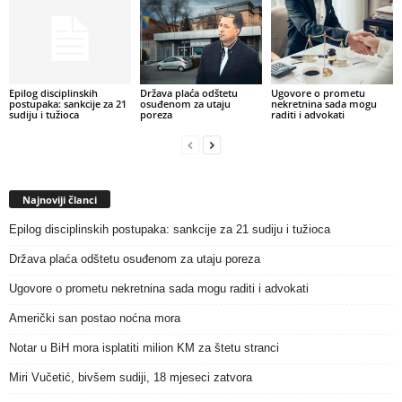
Epilog disciplinskih
Država plaća odštetu
Ugovore o prometu
postupaka: sankcije za 21
osuđenom za utaju
nekretnina sada mogu
sudiju i tužioca
poreza
raditi i advokati
Najnoviji članci
Epilog disciplinskih postupaka: sankcije za 21 sudiju i tužioca
Država plaća odštetu osuđenom za utaju poreza
Ugovore o prometu nekretnina sada mogu raditi i advokati
Američki san postao noćna mora
Notar u BiH mora isplatiti milion KM za štetu stranci
Miri Vučetić, bivšem sudiji, 18 mjeseci zatvora