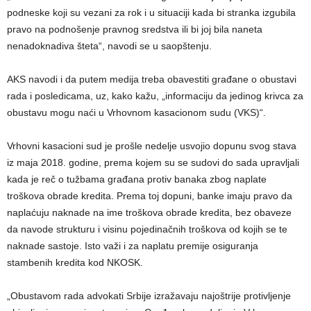
podneske koji su vezani za rok i u situaciji kada bi stranka izgubila
pravo na podnošenje pravnog sredstva ili bi joj bila naneta
nenadoknadiva šteta“, navodi se u saopštenju.
AKS navodi i da putem medija treba obavestiti građane o obustavi
rada i posledicama, uz, kako kažu, „informaciju da jedinog krivca za
obustavu mogu naći u Vrhovnom kasacionom sudu (VKS)“.
Vrhovni kasacioni sud je prošle nedelje usvojio dopunu svog stava
iz maja 2018. godine, prema kojem su se sudovi do sada upravljali
kada je reč o tužbama građana protiv banaka zbog naplate
troškova obrade kredita. Prema toj dopuni, banke imaju pravo da
naplaćuju naknade na ime troškova obrade kredita, bez obaveze
da navode strukturu i visinu pojedinačnih troškova od kojih se te
naknade sastoje. Isto važi i za naplatu premije osiguranja
stambenih kredita kod NKOSK.
„Obustavom rada advokati Srbije izražavaju najoštrije protivljenje