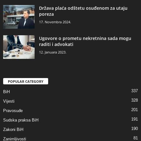
Država plaća odštetu osuđenom za utaju
poreza
17. Novembra 2024.
Ugovore o prometu nekretnina sada mogu
raditi i advokati
12. Januara 2023.
POPULAR CATEGORY
337
BiH
328
Vijesti
201
Pravosuđe
191
Sudska praksa BiH
190
Zakoni BiH
81
Zanimljivosti