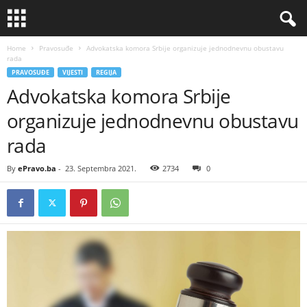
Home
Pravosuđe
Advokatska komora Srbije organizuje jednodnevnu obustavu
rada
PRAVOSUĐE
VIJESTI
REGIJA
Advokatska komora Srbije
organizuje jednodnevnu obustavu
rada
By
ePravo.ba
-
23. Septembra 2021.
2734
0