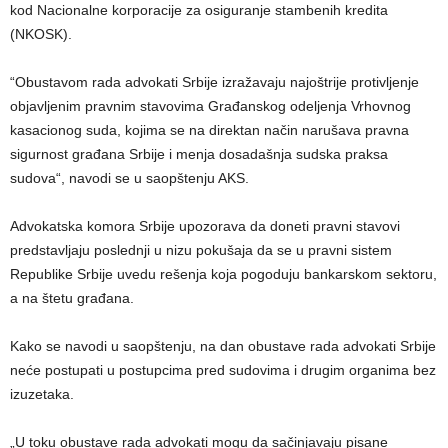
kod Nacionalne korporacije za osiguranje stambenih kredita
(NKOSK).
“Obustavom rada advokati Srbije izražavaju najoštrije protivljenje
objavljenim pravnim stavovima Građanskog odeljenja Vrhovnog
kasacionog suda, kojima se na direktan način narušava pravna
sigurnost građana Srbije i menja dosadašnja sudska praksa
sudova“, navodi se u saopštenju AKS.
Advokatska komora Srbije upozorava da doneti pravni stavovi
predstavljaju poslednji u nizu pokušaja da se u pravni sistem
Republike Srbije uvedu rešenja koja pogoduju bankarskom sektoru,
a na štetu građana.
Kako se navodi u saopštenju, na dan obustave rada advokati Srbije
neće postupati u postupcima pred sudovima i drugim organima bez
izuzetaka.
„U toku obustave rada advokati mogu da sačinjavaju pisane