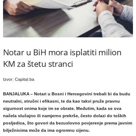
Notar u BiH mora isplatiti milion
KM za štetu stranci
Izvor: Capital.ba
BANJALUKA – Notari u Bosni i Hercegovini trebali bi da budu
neutralni, stručni i efikasni, te da kao takvi pruže pravnu
sigurnost onima koje im se obrate. Međutim, kada se ova
načela slučajno ili namjerno prekrše, često dolazi do teških
posljedica, što govori da bezuslovno povjerenje prema javnim
bilježnicima može da ima ogromnu cijenu.