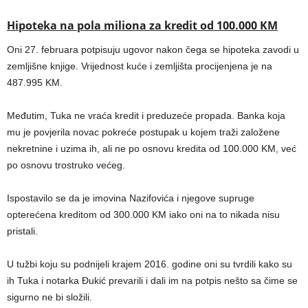
Hipoteka na pola miliona za kredit od 100.000 KM
Oni 27. februara potpisuju ugovor nakon čega se hipoteka zavodi u
zemljišne knjige. Vrijednost kuće i zemljišta procijenjena je na
487.995 KM.
Međutim, Tuka ne vraća kredit i preduzeće propada. Banka koja
mu je povjerila novac pokreće postupak u kojem traži založene
nekretnine i uzima ih, ali ne po osnovu kredita od 100.000 KM, već
po osnovu trostruko većeg.
Ispostavilo se da je imovina Nazifovića i njegove supruge
opterećena kreditom od 300.000 KM iako oni na to nikada nisu
pristali.
U tužbi koju su podnijeli krajem 2016. godine oni su tvrdili kako su
ih Tuka i notarka Đukić prevarili i dali im na potpis nešto sa čime se
sigurno ne bi složili.