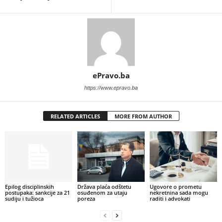
ePravo.ba
https://www.epravo.ba
RELATED ARTICLES
MORE FROM AUTHOR
Epilog disciplinskih
Država plaća odštetu
Ugovore o prometu
postupaka: sankcije za 21
osuđenom za utaju
nekretnina sada mogu
sudiju i tužioca
poreza
raditi i advokati