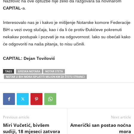
Nazifović na ove optužbe nije želio da razgovara sa novinarom
CAPITAL
-a.
Interesovalo nas je i kakvo je mišljenje Notarske komore Federacije
BiH u vezi ovog slučaja, kao i da li će protiv Đukićeve pokrenuti
nekakav postupak i pozvati je na odgovornost. Iako su obećali kako
će odgovoriti na naša pitanja, to nisu učinili.
CAPITAL: Dejan Tovilović
TAGS
GRESKA NOTARA
NOTAR STETA
NOTAR U BIH MORA ISPLATITI MILION KM ZA ŠTETU STRANCI
Previous article
Next article
Miri Vučetić, bivšem
Američki san postao noćna
sudiji, 18 mjeseci zatvora
mora