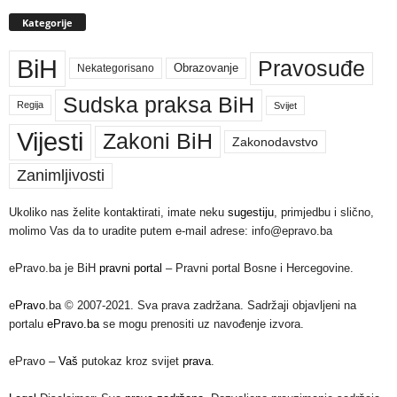
Kategorije
BiH
Pravosuđe
Nekategorisano
Obrazovanje
Sudska praksa BiH
Regija
Svijet
Vijesti
Zakoni BiH
Zakonodavstvo
Zanimljivosti
Ukoliko nas želite kontaktirati, imate neku
sugestiju
, primjedbu i slično,
molimo Vas da to uradite putem e-mail adrese: info@epravo.ba
ePravo.ba je BiH
pravni portal
– Pravni portal Bosne i Hercegovine.
e
Pravo
.ba © 2007-2021. Sva prava zadržana. Sadržaji objavljeni na
portalu
ePravo.ba
se mogu prenositi uz navođenje izvora.
ePravo –
Vaš
putokaz kroz svijet
prava
.