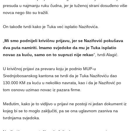
presuda u najmanju ruku čudna, jer je tuženoj strani dosuđeno više
novca nego što su tražili.
On takođe tvrdi kako je Tuka već isplatio Nazifovića.
„
Mi smo podnijeli krivičnu prijavu, jer se Nazifović pokušava
dva puta namiriti. Imamo svjedoke da mu je Tuka isplatio
novac za kuću, samo on to supruzi nije rekao
“, tvrdi Alagić.
U krivičnoj prijavi za prevaru koju je podnio MUP-u
Srednjobosanskog kantona se tvrdi da je Tuka Nazifoviću dao
130.000 KM za kuću u nekoliko navrata, kao i da je Nazifović po
tom osnovu uzimao novac iz pazara firme.
Međutim, kako je to vidljivo u prijavi ne postoji ni jedan dokument iz
kojeg bi se to moglo zaključiti, pa se ona uglavnom zasniva na
tvrdnjama svjedoka.