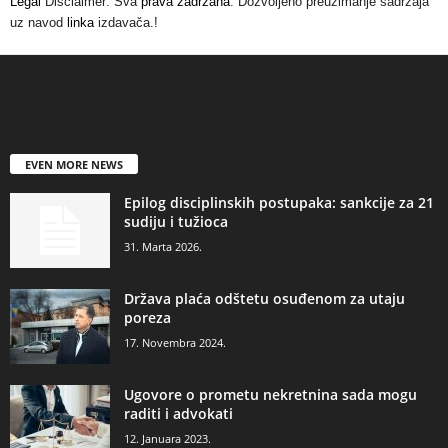
Legal
Disclaimer: Sva
prava zadržana
. Dozvoljeno preuzimanje sadržaja
uz navod
linka
izdavača.!
EVEN MORE NEWS
Epilog disciplinskih postupaka: sankcije za 21
sudiju i tužioca
31. Marta 2026.
Država plaća odštetu osuđenom za utaju
poreza
17. Novembra 2024.
Ugovore o prometu nekretnina sada mogu
raditi i advokati
12. Januara 2023.