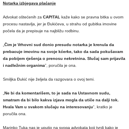
Notarka izbjegava plaćanje
Advokat oštećenih za
CAPITAL
kaže kako se pravna bitka u ovom
procesu nastavlja, jer je Đukićeva, u strahu od gubitka imovine
počela da je prepisuje na najbližu rodbinu.
„
Čim je Vrhovni sud donio presudu notarka je krenula da
prebacuje imovinu na svoje kćerke, tako da sada pokušavam
da pobijem rješenja o prenosu nekretnina. Slučaj sam prijavila
i nadležnim organima
”, poručila je ona.
Smiljka Đukić nije željela da razgovara o ovoj temi.
„
Ne bi da komentarišem, to je sada na Ustavnom sudu,
smatram da bi bilo kakva izjava mogla da utiče na dalji tok.
Hvala Vam u svakom slučaju na interesovanju
“, kratko je
poručila ona.
Marinko Tuka nas je uputio na svoga advokata koji tvrdi kako je