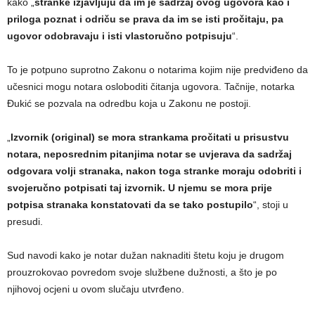
kako „
stranke izjavljuju da im je sadržaj ovog ugovora kao i
priloga poznat i odriču se prava da im se isti pročitaju, pa
ugovor odobravaju i isti vlastoručno potpisuju
“.
To je potpuno suprotno Zakonu o notarima kojim nije predviđeno da
učesnici mogu notara osloboditi čitanja ugovora. Tačnije, notarka
Đukić se pozvala na odredbu koja u Zakonu ne postoji.
„
Izvornik (original) se mora strankama pročitati u prisustvu
notara, neposrednim pitanjima notar se uvjerava da sadržaj
odgovara volji stranaka, nakon toga stranke moraju odobriti i
svojeručno potpisati taj izvornik. U njemu se mora prije
potpisa stranaka konstatovati da se tako postupilo
“, stoji u
presudi.
Sud navodi kako je notar dužan naknaditi štetu koju je drugom
prouzrokovao povredom svoje službene dužnosti, a što je po
njihovoj ocjeni u ovom slučaju utvrđeno.