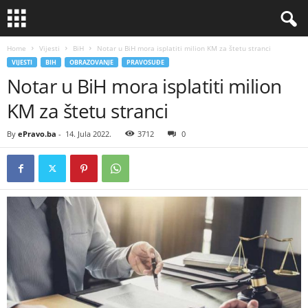
Home
Vijesti
BiH
Notar u BiH mora isplatiti milion KM za štetu stranci
VIJESTI
BIH
OBRAZOVANJE
PRAVOSUĐE
Notar u BiH mora isplatiti milion
KM za štetu stranci
By
ePravo.ba
-
14. Jula 2022.
3712
0