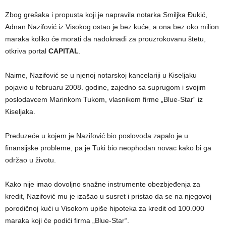
Zbog grešaka i propusta koji je napravila notarka Smiljka Đukić,
Adnan Nazifović iz Visokog ostao je bez kuće, a ona bez oko milion
maraka koliko će morati da nadoknadi za prouzrokovanu štetu,
otkriva portal
CAPITAL
.
Naime, Nazifović se u njenoj notarskoj kancelariji u Kiseljaku
pojavio u februaru 2008. godine, zajedno sa suprugom i svojim
poslodavcem Marinkom Tukom, vlasnikom firme „Blue-Star“ iz
Kiseljaka.
Preduzeće u kojem je Nazifović bio poslovođa zapalo je u
finansijske probleme, pa je Tuki bio neophodan novac kako bi ga
održao u životu.
Kako nije imao dovoljno snažne instrumente obezbjeđenja za
kredit, Nazifović mu je izašao u susret i pristao da se na njegovoj
porodičnoj kući u Visokom upiše hipoteka za kredit od 100.000
maraka koji će podići firma „Blue-Star“.