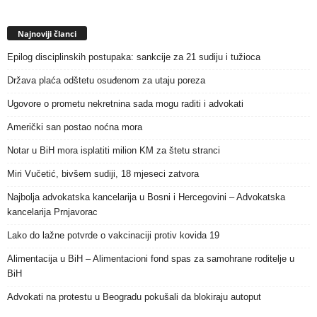
Najnoviji članci
Epilog disciplinskih postupaka: sankcije za 21 sudiju i tužioca
Država plaća odštetu osuđenom za utaju poreza
Ugovore o prometu nekretnina sada mogu raditi i advokati
Američki san postao noćna mora
Notar u BiH mora isplatiti milion KM za štetu stranci
Miri Vučetić, bivšem sudiji, 18 mjeseci zatvora
Najbolja advokatska kancelarija u Bosni i Hercegovini – Advokatska
kancelarija Prnjavorac
Lako do lažne potvrde o vakcinaciji protiv kovida 19
Alimentacija u BiH – Alimentacioni fond spas za samohrane roditelje u
BiH
Advokati na protestu u Beogradu pokušali da blokiraju autoput