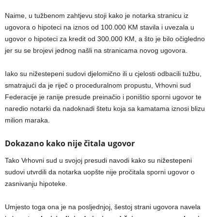
Naime, u tužbenom zahtjevu stoji kako je notarka stranicu iz
ugovora o hipoteci na iznos od 100.000 KM stavila i uvezala u
ugovor o hipoteci za kredit od 300.000 KM, a što je bilo očigledno
jer su se brojevi jednog našli na stranicama novog ugovora.
Iako su nižestepeni sudovi djelomično ili u cjelosti odbacili tužbu,
smatrajući da je riječ o proceduralnom propustu, Vrhovni sud
Federacije je ranije presude preinačio i poništio sporni ugovor te
naredio notarki da nadoknadi štetu koja sa kamatama iznosi blizu
milion maraka.
Dokazano kako nije čitala ugovor
Tako Vrhovni sud u svojoj presudi navodi kako su nižestepeni
sudovi utvrdili da notarka uopšte nije pročitala sporni ugovor o
zasnivanju hipoteke.
Umjesto toga ona je na posljednjoj, šestoj strani ugovora navela