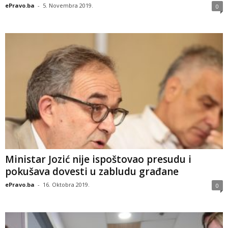
ePravo.ba
-
5. Novembra 2019.
0
Ministar Jozić nije ispoštovao presudu i
pokušava dovesti u zabludu građane
ePravo.ba
-
16. Oktobra 2019.
0