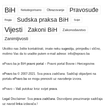
BiH
Pravosuđe
Nekategorisano
Obrazovanje
Sudska praksa BiH
Regija
Svijet
Vijesti
Zakoni BiH
Zakonodavstvo
Zanimljivosti
Ukoliko nas želite kontaktirati, imate neku
sugestiju
, primjedbu i slično,
molimo Vas da to uradite putem e-mail adrese: info@epravo.ba
ePravo.ba je BiH
pravni portal
– Pravni portal Bosne i Hercegovine.
e
Pravo
.ba © 2007-2021. Sva prava zadržana. Sadržaji objavljeni na
portalu
ePravo.ba
se mogu prenositi uz navođenje izvora.
ePravo –
Vaš
putokaz kroz svijet
prava
.
Legal
Disclaimer: Sva
prava zadržana
. Dozvoljeno preuzimanje sadržaja
uz navod
linka
izdavača.!