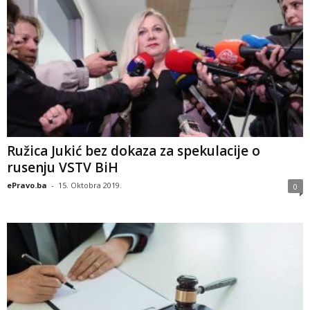
Ružica Jukić bez dokaza za spekulacije o
rusenju VSTV BiH
ePravo.ba
-
15. Oktobra 2019.
0