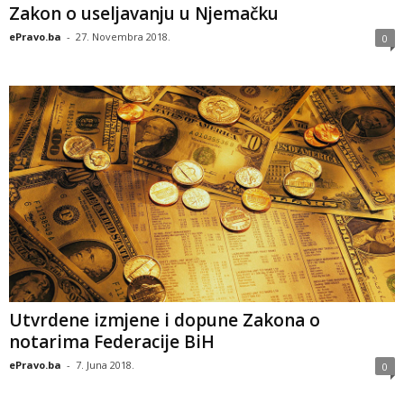
Zakon o useljavanju u Njemačku
ePravo.ba
-
27. Novembra 2018.
0
Utvrdene izmjene i dopune Zakona o
notarima Federacije BiH
ePravo.ba
-
7. Juna 2018.
0