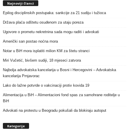
Najnoviji članci
Epilog disciplinskih postupaka: sankcije za 21 sudiju i tužioca
Država plaća odštetu osuđenom za utaju poreza
Ugovore o prometu nekretnina sada mogu raditi i advokati
Američki san postao noćna mora
Notar u BiH mora isplatiti milion KM za štetu stranci
Miri Vučetić, bivšem sudiji, 18 mjeseci zatvora
Najbolja advokatska kancelarija u Bosni i Hercegovini – Advokatska
kancelarija Prnjavorac
Lako do lažne potvrde o vakcinaciji protiv kovida 19
Alimentacija u BiH – Alimentacioni fond spas za samohrane roditelje u
BiH
Advokati na protestu u Beogradu pokušali da blokiraju autoput
Kategorije