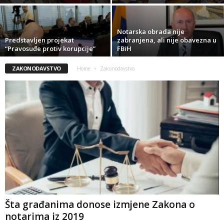
Notarska obrada nije
Predstavljen projekat
zabranjena, ali nije obavezna u
“Pravosuđe protiv korupcije”
FBiH
ZAKONODAVSTVO
Home
Zakonodavstvo
Šta građanima donose izmjene Zakona o
notarima iz 2019