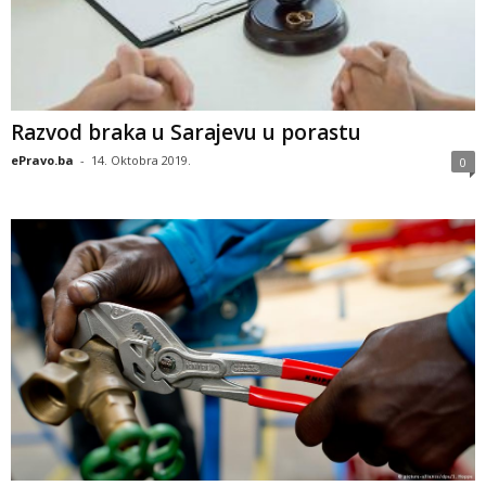
Razvod braka u Sarajevu u porastu
ePravo.ba
-
14. Oktobra 2019.
0