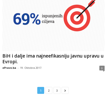
BiH i dalje ima najneefikasniju javnu upravu u
Evropi.
ePravo.ba
-
19. Oktobra 2017.
0
1
2
3