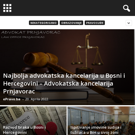
NEKATEGORISANO
OBRAZOVANJE
PRAVOSUĐE
Najbolja advokatska kancelarija u Bosni i
Hercegovini – Advokatska kancelarija
Prnjavorac
ePravo.ba
-
20. Aprila 2022.
Razvod braka u Bosni i
Ispitivanje imovine sudija i
Hercegovini
tužilaca u BiH u sivoj zoni