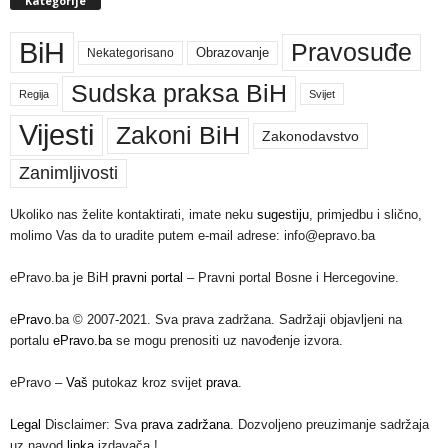
Kategorije
BiH
Pravosuđe
Nekategorisano
Obrazovanje
Sudska praksa BiH
Regija
Svijet
Vijesti
Zakoni BiH
Zakonodavstvo
Zanimljivosti
Ukoliko nas želite kontaktirati, imate neku
sugestiju
, primjedbu i slično,
molimo Vas da to uradite putem e-mail adrese: info@epravo.ba
ePravo.ba je BiH
pravni portal
– Pravni portal Bosne i Hercegovine.
e
Pravo
.ba © 2007-2021. Sva prava zadržana. Sadržaji objavljeni na
portalu
ePravo.ba
se mogu prenositi uz navođenje izvora.
ePravo –
Vaš
putokaz kroz svijet
prava
.
Legal
Disclaimer: Sva
prava zadržana
. Dozvoljeno preuzimanje sadržaja
uz navod
linka
izdavača.!