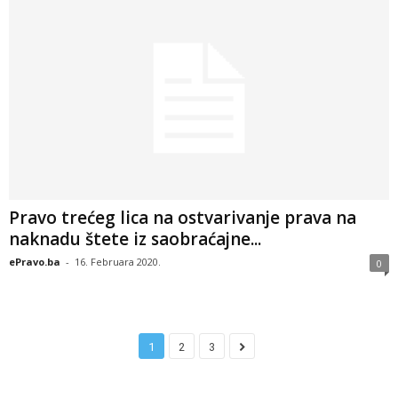
Pravo trećeg lica na ostvarivanje prava na
naknadu štete iz saobraćajne...
ePravo.ba
-
16. Februara 2020.
0
1
2
3