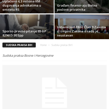
Uplaćeno 4,3 miliona KM
dugovanja advokatima u
Građani finansiraju štetne
entitetu RS
poslove privatnika
Ustavni sud FBiH: Član 9 Zakona
Sporno pravno pitanje 65 0 P
o izmjeni Zakona o radu je
829615 20 Spp
neustavan
SUDSKA PRAKSA BIH
Home
Sudska praksa BiH
Sudska praksa Bosne i Hercegovine