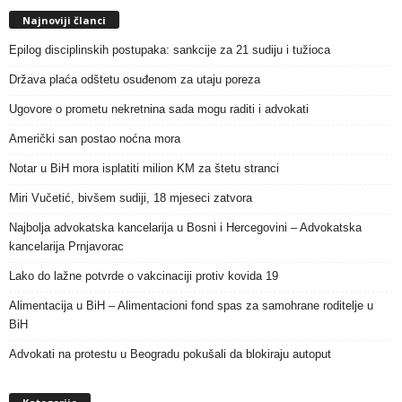
Najnoviji članci
Epilog disciplinskih postupaka: sankcije za 21 sudiju i tužioca
Država plaća odštetu osuđenom za utaju poreza
Ugovore o prometu nekretnina sada mogu raditi i advokati
Američki san postao noćna mora
Notar u BiH mora isplatiti milion KM za štetu stranci
Miri Vučetić, bivšem sudiji, 18 mjeseci zatvora
Najbolja advokatska kancelarija u Bosni i Hercegovini – Advokatska
kancelarija Prnjavorac
Lako do lažne potvrde o vakcinaciji protiv kovida 19
Alimentacija u BiH – Alimentacioni fond spas za samohrane roditelje u
BiH
Advokati na protestu u Beogradu pokušali da blokiraju autoput