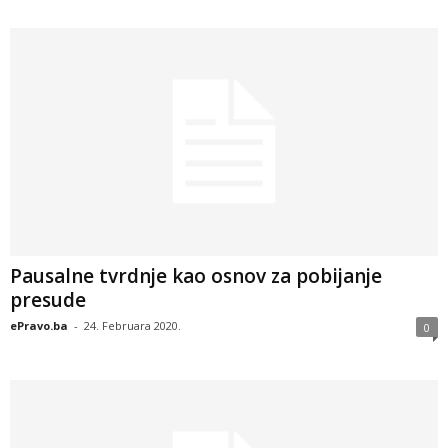
Pausalne tvrdnje kao osnov za pobijanje
presude
ePravo.ba
-
24. Februara 2020.
0