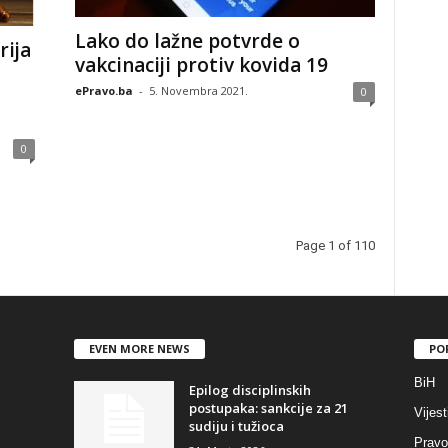
Lako do lažne potvrde o
rija
vakcinaciji protiv kovida 19
ePravo.ba
-
5. Novembra 2021.
0
0
Page 1 of 110
EVEN MORE NEWS
PO
BiH
Epilog disciplinskih
postupaka: sankcije za 21
Vijest
sudiju i tužioca
Pravo