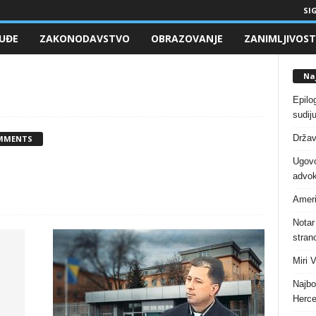
SIG
UĐE
ZAKONODAVSTVO
OBRAZOVANJE
ZANIMLJIVOST
Naj
Epilo
sudiju
Držav
MMENTS
Ugovo
advok
Ameri
Notar
stranc
Miri 
Najbo
Herce