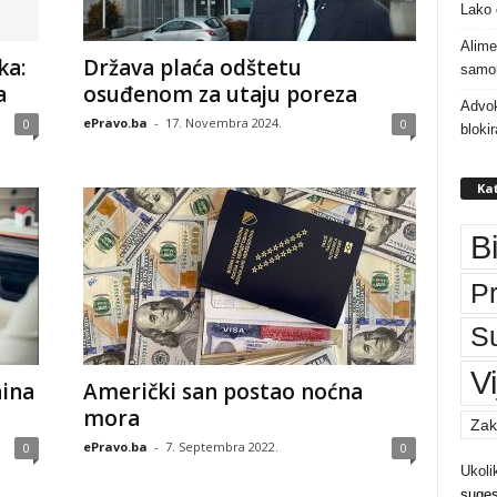
Lako 
Alime
ka:
Država plaća odštetu
samoh
a
osuđenom za utaju poreza
Advok
ePravo.ba
-
17. Novembra 2024.
0
0
bloki
Kat
B
P
S
Vi
ina
Američki san postao noćna
mora
Zak
ePravo.ba
-
7. Septembra 2022.
0
0
Ukoli
suges