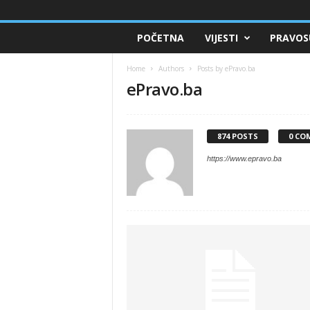
POČETNA
VIJESTI
PRAVOS
Home
Authors
Posts by ePravo.ba
ePravo.ba
874 POSTS
0 CO
https://www.epravo.ba