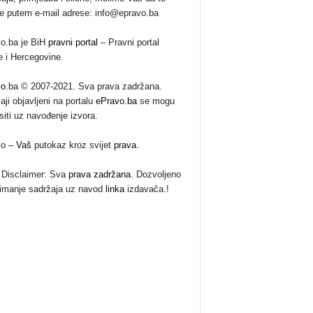
te putem e-mail adrese: info@epravo.ba
o.ba je BiH
pravni portal
– Pravni portal
 i Hercegovine.
vo
.ba © 2007-2021. Sva prava zadržana.
aji objavljeni na portalu
ePravo.ba
se mogu
siti uz navođenje izvora.
vo –
Vaš
putokaz kroz svijet
prava
.
Disclaimer: Sva
prava zadržana
. Dozvoljeno
imanje sadržaja uz navod
linka
izdavača.!