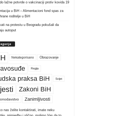
do lažne potvrde o vakcinaciji protiv kovida 19
ntacija u BiH – Alimentacioni fond spas za
rane roditelje u BiH
ati na protestu u Beogradu pokušali da
raju autoput
egorije
iH
Nekategorisano
Obrazovanje
ravosuđe
Regija
udska praksa BiH
Svijet
jesti
Zakoni BiH
Zanimljivosti
onodavstvo
ko nas želite kontaktirati, imate neku
tiju
, primjedbu i slično, molimo Vas da to