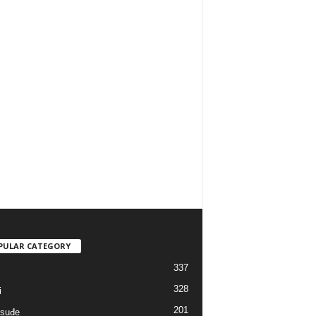
PULAR CATEGORY
337
328
i
201
suđe