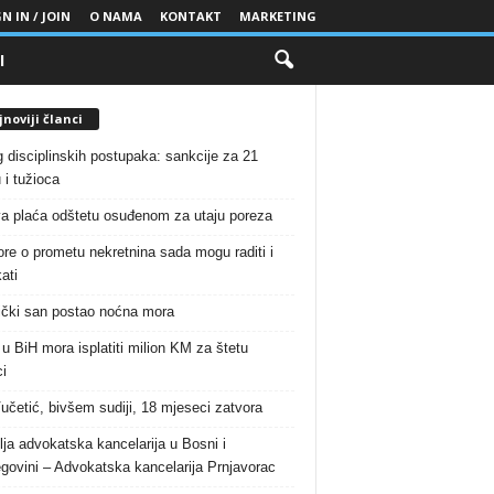
N IN / JOIN
O NAMA
KONTAKT
MARKETING
I
noviji članci
g disciplinskih postupaka: sankcije za 21
 i tužioca
a plaća odštetu osuđenom za utaju poreza
re o prometu nekretnina sada mogu raditi i
ati
čki san postao noćna mora
 u BiH mora isplatiti milion KM za štetu
i
Vučetić, bivšem sudiji, 18 mjeseci zatvora
lja advokatska kancelarija u Bosni i
govini – Advokatska kancelarija Prnjavorac