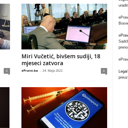
uradi
ePrav
Bosne
e
Pra
Sadrž
preno
Miri Vučetić, bivšem sudiji, 18
ePra
mjeseci zatvora
ePravo.ba
-
24. Maja 2022.
0
0
Legal
preuz