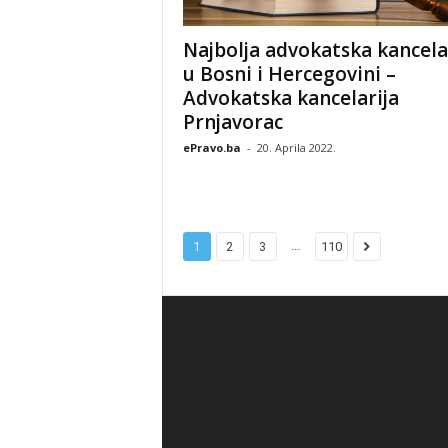
Najbolja advokatska kancela
u Bosni i Hercegovini –
Advokatska kancelarija
Prnjavorac
ePravo.ba
-
20. Aprila 2022.
...
1
2
3
110