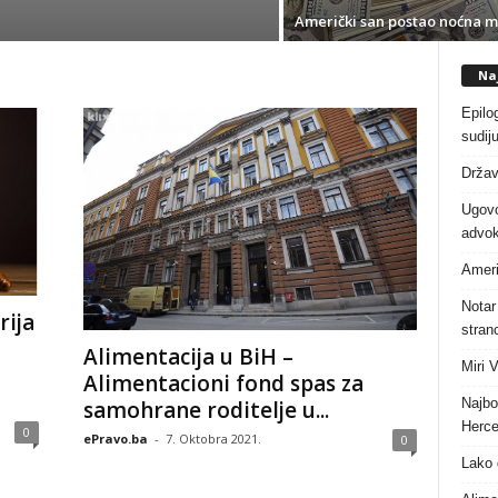
Američki san postao noćna 
Naj
Epilo
sudiju
Držav
Ugovo
advok
Ameri
Notar
rija
stranc
Alimentacija u BiH –
Miri 
Alimentacioni fond spas za
Najbo
samohrane roditelje u...
Herce
0
ePravo.ba
-
7. Oktobra 2021.
0
Lako 