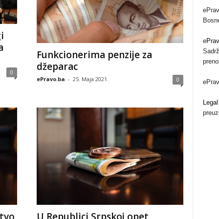
ePrav
Bosne
i
e
Pra
a
Sadrž
Funkcionerima penzije za
preno
džeparac
0
ePravo.ba
-
25. Maja 2021.
0
ePra
Legal
preuz
tvo
U Republici Srpskoj opet