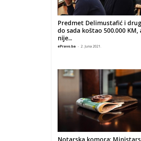
Predmet Delimustafić i drug
do sada koštao 500.000 KM, 
nije...
ePravo.ba
-
2. Juna 2021.
Notarska komora: Ministars