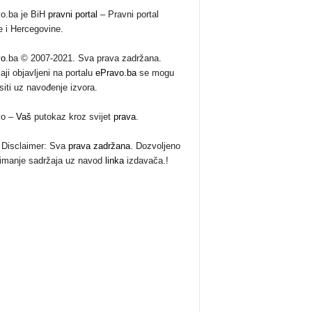
o.ba je BiH
pravni portal
– Pravni portal
 i Hercegovine.
vo
.ba © 2007-2021. Sva prava zadržana.
aji objavljeni na portalu
ePravo.ba
se mogu
siti uz navođenje izvora.
vo –
Vaš
putokaz kroz svijet
prava
.
Disclaimer: Sva
prava zadržana
. Dozvoljeno
imanje sadržaja uz navod
linka
izdavača.!