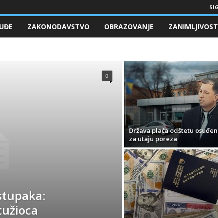
SIG
UĐE
ZAKONODAVSTVO
OBRAZOVANJE
ZANIMLJIVOST
0
Država plaća odštetu osuđe
za utaju poreza
stupaka:
tužioca