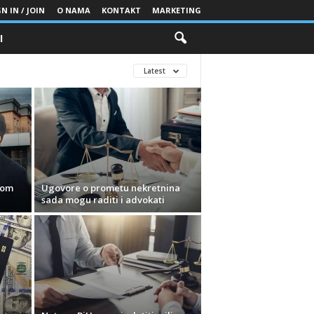
N IN / JOIN
O NAMA
KONTAKT
MARKETING
I
Latest
nom
Ugovore o prometu nekretnina
sada mogu raditi i advokati