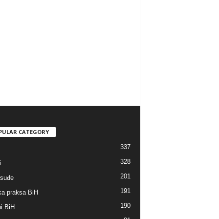
PULAR CATEGORY
337
328
i
201
suđe
191
a praksa BiH
190
i BiH