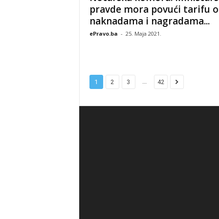
pravde mora povući tarifu o
naknadama i nagradama...
ePravo.ba
-
25. Maja 2021.
...
1
2
3
42