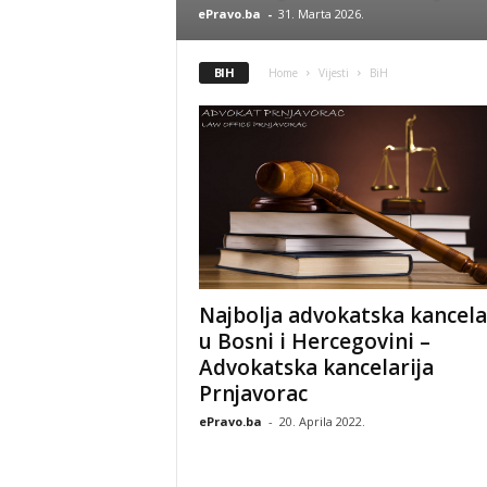
ePravo.ba
-
31. Marta 2026.
BIH
Home
Vijesti
BiH
Najbolja advokatska kancela
u Bosni i Hercegovini –
Advokatska kancelarija
Prnjavorac
ePravo.ba
-
20. Aprila 2022.