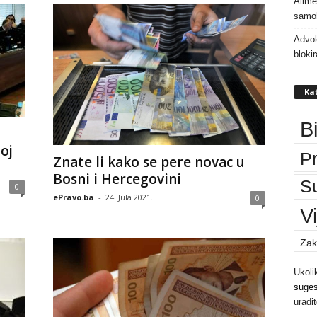
Alime
samoh
Advok
bloki
Kat
B
oj
P
Znate li kako se pere novac u
Bosni i Hercegovini
S
0
ePravo.ba
-
24. Jula 2021.
0
Vi
Zak
Ukoli
suges
uradi