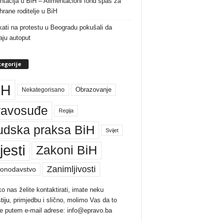
ntacija u BiH – Alimentacioni fond spas za
rane roditelje u BiH
ati na protestu u Beogradu pokušali da
raju autoput
egorije
iH
Nekategorisano
Obrazovanje
ravosuđe
Regija
udska praksa BiH
Svijet
jesti
Zakoni BiH
Zanimljivosti
onodavstvo
ko nas želite kontaktirati, imate neku
tiju
, primjedbu i slično, molimo Vas da to
te putem e-mail adrese: info@epravo.ba