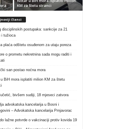
Notar u BiH mora isplatiti milion
mora
KM za štetu stranci
noviji članci
g disciplinskih postupaka: sankcije za 21
 i tužioca
a plaća odštetu osuđenom za utaju poreza
re o prometu nekretnina sada mogu raditi i
ati
čki san postao noćna mora
 u BiH mora isplatiti milion KM za štetu
i
Vučetić, bivšem sudiji, 18 mjeseci zatvora
lja advokatska kancelarija u Bosni i
govini – Advokatska kancelarija Prnjavorac
do lažne potvrde o vakcinaciji protiv kovida 19