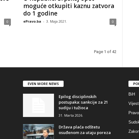
moguće otkupiti kaznu zatvora
do 1 godine
ePravo.ba
-
3. Maja 2021.
0
0
Page 1 of 42
EVEN MORE NEWS
PO
BiH
Epilog disciplinskih
postupaka: sankcije za 21
Vijest
sudiju i tužioca
Pravo
31. Marta 2026.
Sudsk
Država plaća odštetu
Zakon
osuđenom za utaju poreza