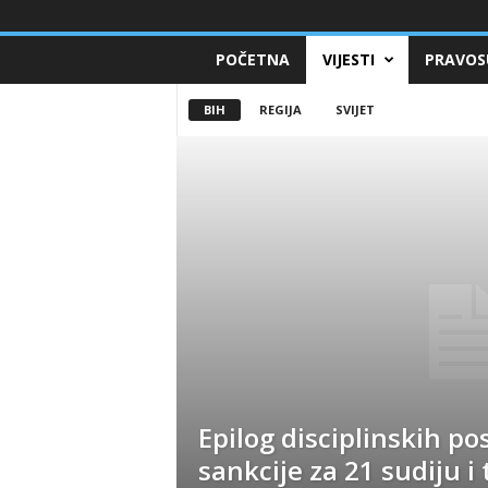
POČETNA
VIJESTI
PRAVOS
BIH
REGIJA
SVIJET
Epilog disciplinskih po
sankcije za 21 sudiju i 