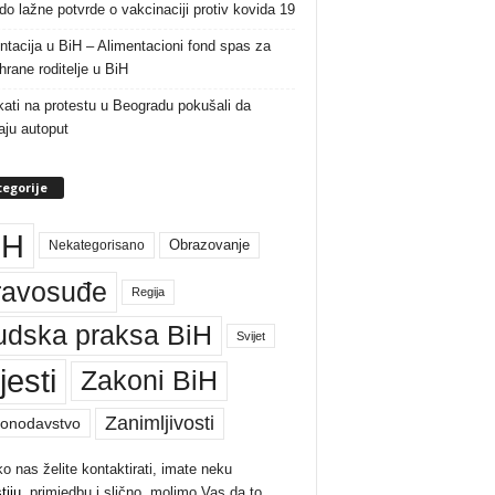
do lažne potvrde o vakcinaciji protiv kovida 19
ntacija u BiH – Alimentacioni fond spas za
rane roditelje u BiH
ati na protestu u Beogradu pokušali da
raju autoput
egorije
iH
Nekategorisano
Obrazovanje
ravosuđe
Regija
udska praksa BiH
Svijet
jesti
Zakoni BiH
Zanimljivosti
onodavstvo
ko nas želite kontaktirati, imate neku
tiju
, primjedbu i slično, molimo Vas da to