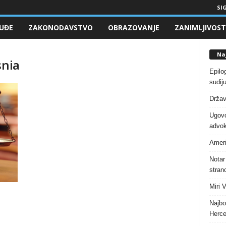
SIG
UĐE
ZAKONODAVSTVO
OBRAZOVANJE
ZANIMLJIVOST
Naj
snia
Epilo
sudiju
Držav
Ugovo
advok
Ameri
Notar
stranc
Miri 
Najbo
Herce