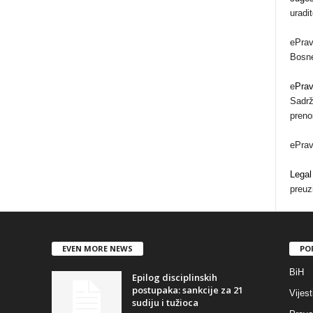
uradi
ePrav
Bosne
e
Pra
Sadrž
preno
ePra
Legal
preuz
EVEN MORE NEWS
PO
BiH
Epilog disciplinskih
postupaka: sankcije za 21
Vijest
sudiju i tužioca