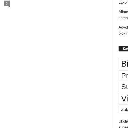
Lako 
0
Alime
samoh
Advok
bloki
Kat
B
P
S
Vi
Zak
Ukoli
suges