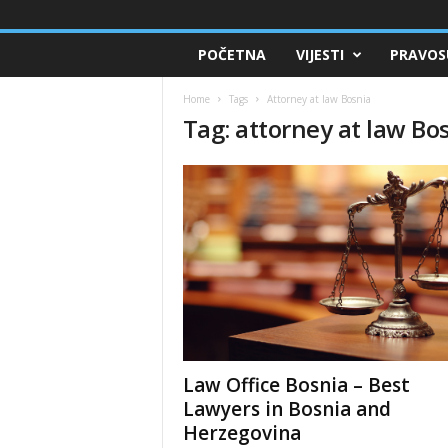
POČETNA
VIJESTI
PRAVOS
Home
Tags
Attorney at law Bosnia
Tag: attorney at law Bo
Law Office Bosnia – Best
Lawyers in Bosnia and
Herzegovina