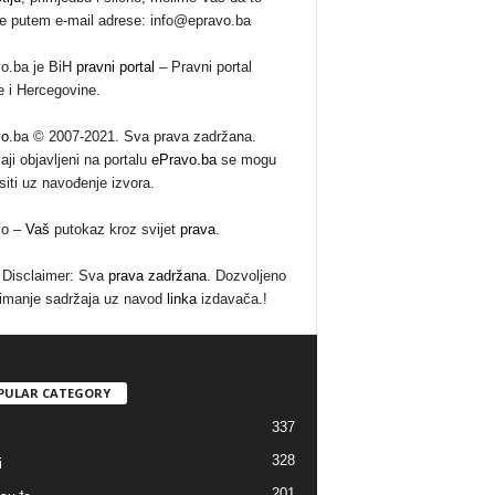
te putem e-mail adrese: info@epravo.ba
o.ba je BiH
pravni portal
– Pravni portal
 i Hercegovine.
vo
.ba © 2007-2021. Sva prava zadržana.
aji objavljeni na portalu
ePravo.ba
se mogu
siti uz navođenje izvora.
vo –
Vaš
putokaz kroz svijet
prava
.
Disclaimer: Sva
prava zadržana
. Dozvoljeno
imanje sadržaja uz navod
linka
izdavača.!
PULAR CATEGORY
337
328
i
201