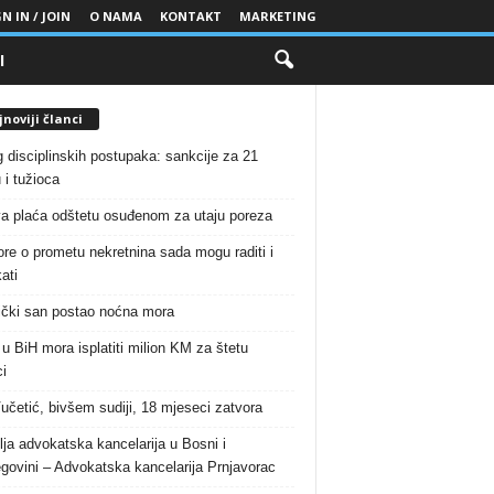
N IN / JOIN
O NAMA
KONTAKT
MARKETING
I
noviji članci
g disciplinskih postupaka: sankcije za 21
 i tužioca
a plaća odštetu osuđenom za utaju poreza
re o prometu nekretnina sada mogu raditi i
ati
čki san postao noćna mora
 u BiH mora isplatiti milion KM za štetu
i
Vučetić, bivšem sudiji, 18 mjeseci zatvora
lja advokatska kancelarija u Bosni i
govini – Advokatska kancelarija Prnjavorac