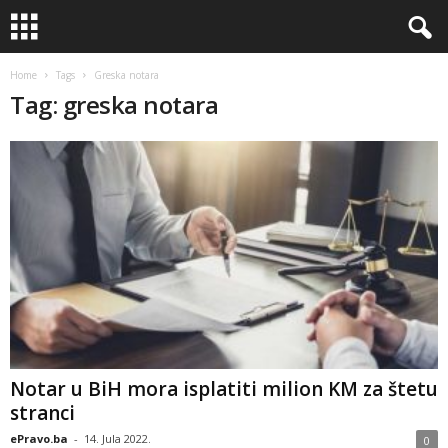
Home
Tags
Greska notara
Tag: greska notara
Notar u BiH mora isplatiti milion KM za štetu
stranci
ePravo.ba
-
14. Jula 2022.
0