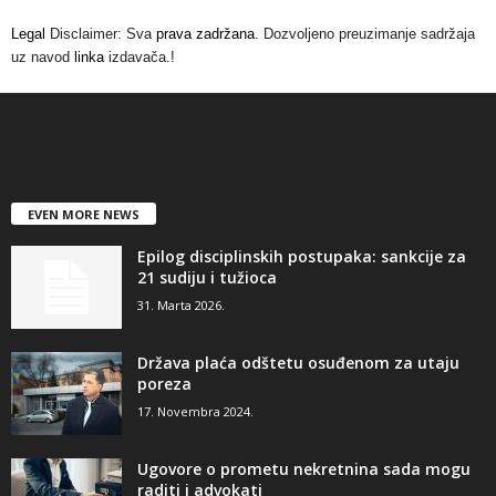
Legal
Disclaimer: Sva
prava zadržana
. Dozvoljeno preuzimanje sadržaja
uz navod
linka
izdavača.!
EVEN MORE NEWS
Epilog disciplinskih postupaka: sankcije za
21 sudiju i tužioca
31. Marta 2026.
Država plaća odštetu osuđenom za utaju
poreza
17. Novembra 2024.
Ugovore o prometu nekretnina sada mogu
raditi i advokati