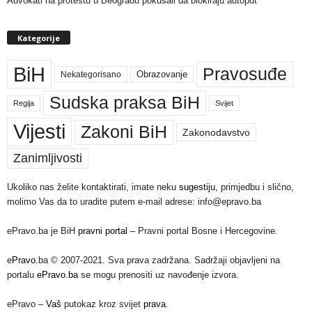
Advokati na protestu u Beogradu pokušali da blokiraju autoput
Kategorije
BiH
Pravosuđe
Nekategorisano
Obrazovanje
Sudska praksa BiH
Regija
Svijet
Vijesti
Zakoni BiH
Zakonodavstvo
Zanimljivosti
Ukoliko nas želite kontaktirati, imate neku
sugestiju
, primjedbu i slično,
molimo Vas da to uradite putem e-mail adrese: info@epravo.ba
ePravo.ba je BiH
pravni portal
– Pravni portal Bosne i Hercegovine.
e
Pravo
.ba © 2007-2021. Sva prava zadržana. Sadržaji objavljeni na
portalu
ePravo.ba
se mogu prenositi uz navođenje izvora.
ePravo –
Vaš
putokaz kroz svijet
prava
.