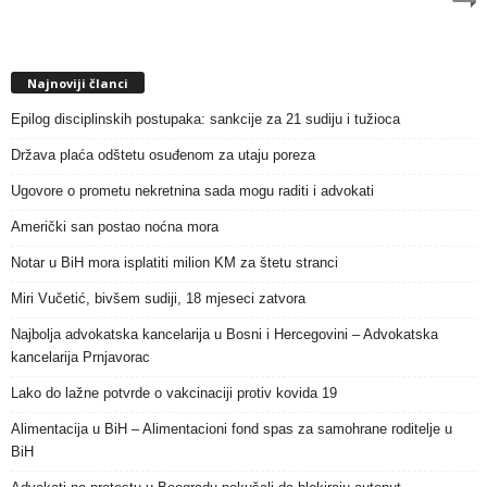
Najnoviji članci
Epilog disciplinskih postupaka: sankcije za 21 sudiju i tužioca
Država plaća odštetu osuđenom za utaju poreza
Ugovore o prometu nekretnina sada mogu raditi i advokati
Američki san postao noćna mora
Notar u BiH mora isplatiti milion KM za štetu stranci
Miri Vučetić, bivšem sudiji, 18 mjeseci zatvora
Najbolja advokatska kancelarija u Bosni i Hercegovini – Advokatska
kancelarija Prnjavorac
Lako do lažne potvrde o vakcinaciji protiv kovida 19
Alimentacija u BiH – Alimentacioni fond spas za samohrane roditelje u
BiH