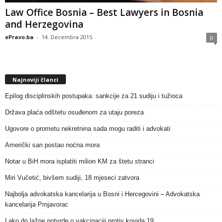
Law Office Bosnia – Best Lawyers in Bosnia
and Herzegovina
ePravo.ba
-
14. Decembra 2015.
0
Najnoviji članci
Epilog disciplinskih postupaka: sankcije za 21 sudiju i tužioca
Država plaća odštetu osuđenom za utaju poreza
Ugovore o prometu nekretnina sada mogu raditi i advokati
Američki san postao noćna mora
Notar u BiH mora isplatiti milion KM za štetu stranci
Miri Vučetić, bivšem sudiji, 18 mjeseci zatvora
Najbolja advokatska kancelarija u Bosni i Hercegovini – Advokatska
kancelarija Prnjavorac
Lako do lažne potvrde o vakcinaciji protiv kovida 19