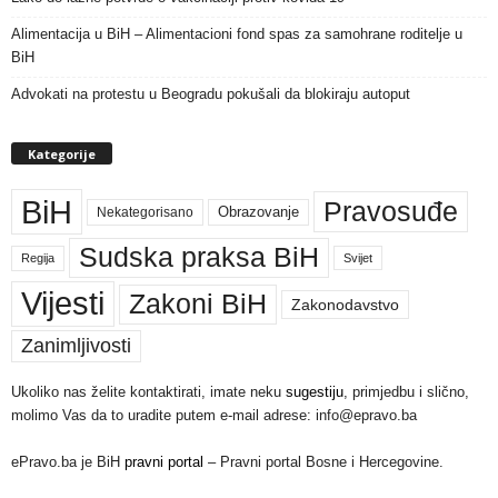
Alimentacija u BiH – Alimentacioni fond spas za samohrane roditelje u
BiH
Advokati na protestu u Beogradu pokušali da blokiraju autoput
Kategorije
BiH
Pravosuđe
Nekategorisano
Obrazovanje
Sudska praksa BiH
Regija
Svijet
Vijesti
Zakoni BiH
Zakonodavstvo
Zanimljivosti
Ukoliko nas želite kontaktirati, imate neku
sugestiju
, primjedbu i slično,
molimo Vas da to uradite putem e-mail adrese: info@epravo.ba
ePravo.ba je BiH
pravni portal
– Pravni portal Bosne i Hercegovine.