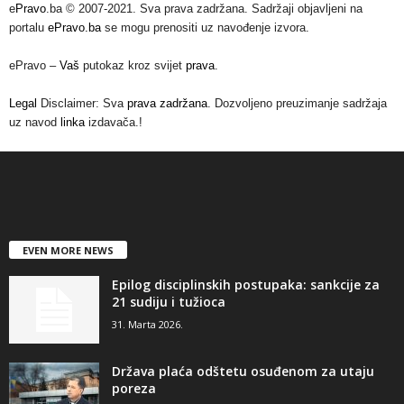
e
Pravo
.ba © 2007-2021. Sva prava zadržana. Sadržaji objavljeni na
portalu
ePravo.ba
se mogu prenositi uz navođenje izvora.
ePravo –
Vaš
putokaz kroz svijet
prava
.
Legal
Disclaimer: Sva
prava zadržana
. Dozvoljeno preuzimanje sadržaja
uz navod
linka
izdavača.!
EVEN MORE NEWS
Epilog disciplinskih postupaka: sankcije za
21 sudiju i tužioca
31. Marta 2026.
Država plaća odštetu osuđenom za utaju
poreza