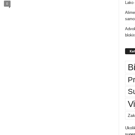
Lako 
0
Alime
samoh
Advok
bloki
Kat
B
P
S
Vi
Zak
Ukoli
suges