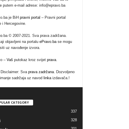
te putem e-mail adrese: info@epravo.ba
o.ba je BiH
pravni portal
– Pravni portal
 i Hercegovine.
vo
.ba © 2007-2021. Sva prava zadržana.
aji objavljeni na portalu
ePravo.ba
se mogu
siti uz navođenje izvora.
vo –
Vaš
putokaz kroz svijet
prava
.
Disclaimer: Sva
prava zadržana
. Dozvoljeno
imanje sadržaja uz navod
linka
izdavača.!
PULAR CATEGORY
337
328
i
201