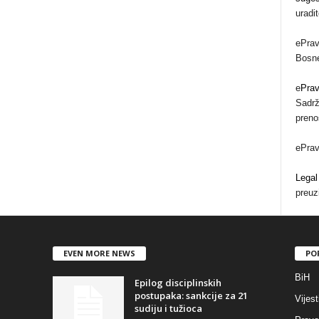
uradi
ePrav
Bosne
e
Pra
Sadrž
preno
ePra
Legal
preuz
EVEN MORE NEWS
PO
BiH
Epilog disciplinskih
postupaka: sankcije za 21
Vijest
sudiju i tužioca