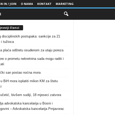
N IN / JOIN
O NAMA
KONTAKT
MARKETING
I
noviji članci
g disciplinskih postupaka: sankcije za 21
 i tužioca
a plaća odštetu osuđenom za utaju poreza
re o prometu nekretnina sada mogu raditi i
ati
čki san postao noćna mora
 u BiH mora isplatiti milion KM za štetu
i
Vučetić, bivšem sudiji, 18 mjeseci zatvora
lja advokatska kancelarija u Bosni i
govini – Advokatska kancelarija Prnjavorac