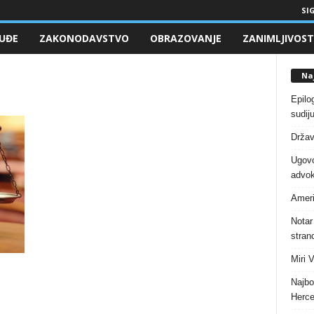
SIG
UĐE
ZAKONODAVSTVO
OBRAZOVANJE
ZANIMLJIVOST
Naj
Epilo
sudiju
Držav
Ugovo
advok
Ameri
Notar
stranc
Miri 
Najbo
Herce