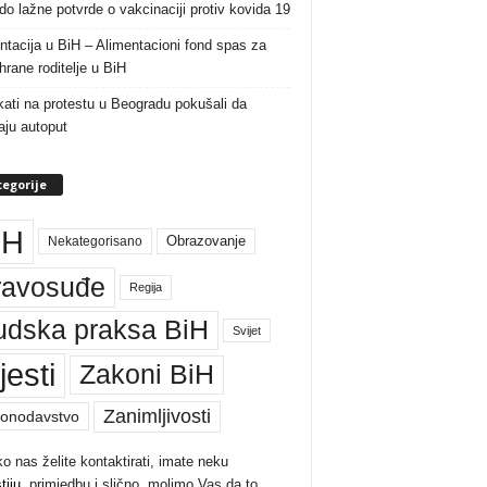
do lažne potvrde o vakcinaciji protiv kovida 19
ntacija u BiH – Alimentacioni fond spas za
rane roditelje u BiH
ati na protestu u Beogradu pokušali da
raju autoput
egorije
iH
Nekategorisano
Obrazovanje
ravosuđe
Regija
udska praksa BiH
Svijet
jesti
Zakoni BiH
Zanimljivosti
onodavstvo
ko nas želite kontaktirati, imate neku
tiju
, primjedbu i slično, molimo Vas da to