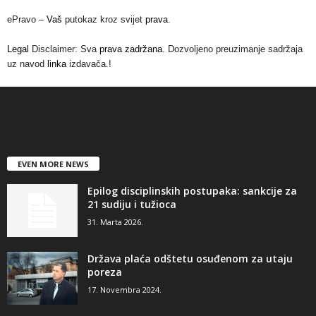
ePravo –
Vaš
putokaz kroz svijet
prava
.
Legal
Disclaimer: Sva
prava zadržana
. Dozvoljeno preuzimanje sadržaja
uz navod
linka
izdavača.!
EVEN MORE NEWS
Epilog disciplinskih postupaka: sankcije za
21 sudiju i tužioca
31. Marta 2026.
Država plaća odštetu osuđenom za utaju
poreza
17. Novembra 2024.