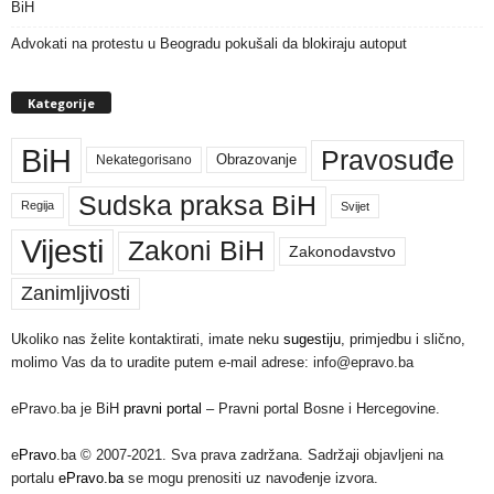
BiH
Advokati na protestu u Beogradu pokušali da blokiraju autoput
Kategorije
BiH
Pravosuđe
Nekategorisano
Obrazovanje
Sudska praksa BiH
Regija
Svijet
Vijesti
Zakoni BiH
Zakonodavstvo
Zanimljivosti
Ukoliko nas želite kontaktirati, imate neku
sugestiju
, primjedbu i slično,
molimo Vas da to uradite putem e-mail adrese: info@epravo.ba
ePravo.ba je BiH
pravni portal
– Pravni portal Bosne i Hercegovine.
e
Pravo
.ba © 2007-2021. Sva prava zadržana. Sadržaji objavljeni na
portalu
ePravo.ba
se mogu prenositi uz navođenje izvora.