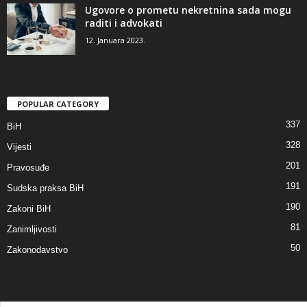
Ugovore o prometu nekretnina sada mogu
raditi i advokati
12. Januara 2023.
POPULAR CATEGORY
337
BiH
328
Vijesti
201
Pravosuđe
191
Sudska praksa BiH
190
Zakoni BiH
81
Zanimljivosti
50
Zakonodavstvo