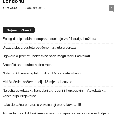
Londonu
ePravo.ba
-
15. Januara 2016.
0
Najnoviji članci
Epilog disciplinskih postupaka: sankcije za 21 sudiju i tužioca
Država plaća odštetu osuđenom za utaju poreza
Ugovore o prometu nekretnina sada mogu raditi i advokati
Američki san postao noćna mora
Notar u BiH mora isplatiti milion KM za štetu stranci
Miri Vučetić, bivšem sudiji, 18 mjeseci zatvora
Najbolja advokatska kancelarija u Bosni i Hercegovini – Advokatska
kancelarija Prnjavorac
Lako do lažne potvrde o vakcinaciji protiv kovida 19
Alimentacija u BiH – Alimentacioni fond spas za samohrane roditelje u