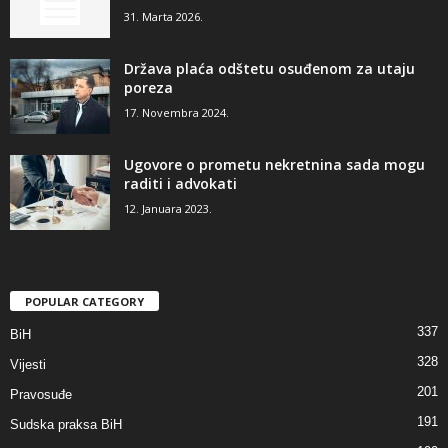
31. Marta 2026.
Država plaća odštetu osuđenom za utaju
poreza
17. Novembra 2024.
Ugovore o prometu nekretnina sada mogu
raditi i advokati
12. Januara 2023.
POPULAR CATEGORY
337
BiH
328
Vijesti
201
Pravosuđe
191
Sudska praksa BiH