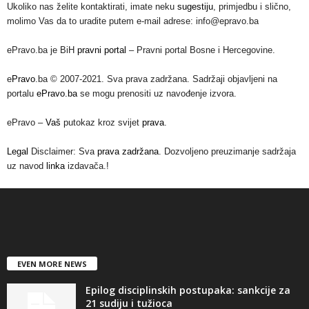
Ukoliko nas želite kontaktirati, imate neku
sugestiju
, primjedbu i slično,
molimo Vas da to uradite putem e-mail adrese: info@epravo.ba
ePravo.ba je BiH
pravni portal
– Pravni portal Bosne i Hercegovine.
e
Pravo
.ba © 2007-2021. Sva prava zadržana. Sadržaji objavljeni na
portalu
ePravo.ba
se mogu prenositi uz navođenje izvora.
ePravo –
Vaš
putokaz kroz svijet
prava
.
Legal
Disclaimer: Sva
prava zadržana
. Dozvoljeno preuzimanje sadržaja
uz navod
linka
izdavača.!
EVEN MORE NEWS
Epilog disciplinskih postupaka: sankcije za
21 sudiju i tužioca