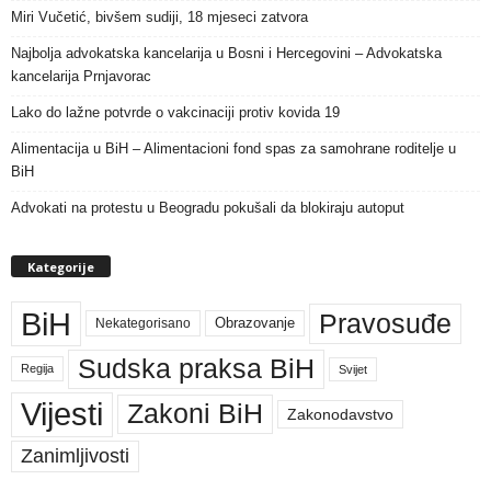
Miri Vučetić, bivšem sudiji, 18 mjeseci zatvora
Najbolja advokatska kancelarija u Bosni i Hercegovini – Advokatska
kancelarija Prnjavorac
Lako do lažne potvrde o vakcinaciji protiv kovida 19
Alimentacija u BiH – Alimentacioni fond spas za samohrane roditelje u
BiH
Advokati na protestu u Beogradu pokušali da blokiraju autoput
Kategorije
BiH
Pravosuđe
Nekategorisano
Obrazovanje
Sudska praksa BiH
Regija
Svijet
Vijesti
Zakoni BiH
Zakonodavstvo
Zanimljivosti