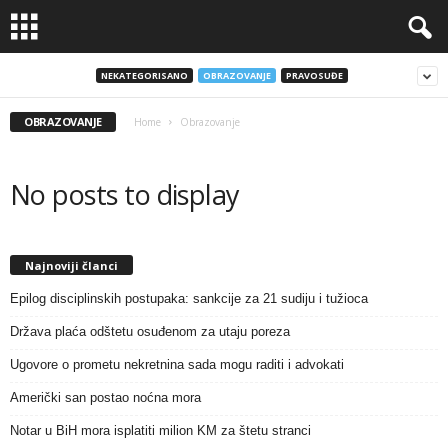
NEKATEGORISANO
OBRAZOVANJE
PRAVOSUĐE
OBRAZOVANJE
Home
Obrazovanje
No posts to display
Najnoviji članci
Epilog disciplinskih postupaka: sankcije za 21 sudiju i tužioca
Država plaća odštetu osuđenom za utaju poreza
Ugovore o prometu nekretnina sada mogu raditi i advokati
Američki san postao noćna mora
Notar u BiH mora isplatiti milion KM za štetu stranci