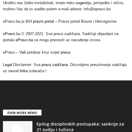
Ukoliko nas želite kontaktirati, imate neku
sugestiju
, primjedbu i slično,
molimo Vas da to uradite putem e-mail adrese: info@epravo.ba
ePravo.ba je BiH
pravni portal
– Pravni portal Bosne i Hercegovine.
e
Pravo
.ba © 2007-2021. Sva prava zadržana. Sadržaji objavljeni na
portalu
ePravo.ba
se mogu prenositi uz navođenje izvora.
ePravo –
Vaš
putokaz kroz svijet
prava
.
Legal
Disclaimer: Sva
prava zadržana
. Dozvoljeno preuzimanje sadržaja
uz navod
linka
izdavača.!
EVEN MORE NEWS
Epilog disciplinskih postupaka: sankcije za
21 sudiju i tužioca