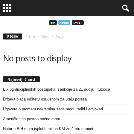
BIH
REGIJA
SVIJET
REGIJA
Home
Vijesti
Regija
No posts to display
Najnoviji članci
Epilog disciplinskih postupaka: sankcije za 21 sudiju i tužioca
Država plaća odštetu osuđenom za utaju poreza
Ugovore o prometu nekretnina sada mogu raditi i advokati
Američki san postao noćna mora
Notar u BiH mora isplatiti milion KM za štetu stranci