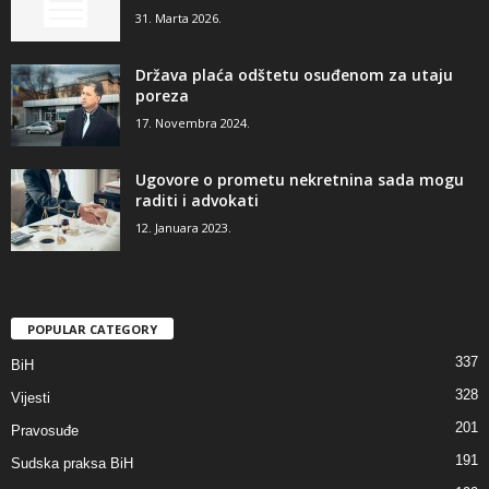
31. Marta 2026.
Država plaća odštetu osuđenom za utaju
poreza
17. Novembra 2024.
Ugovore o prometu nekretnina sada mogu
raditi i advokati
12. Januara 2023.
POPULAR CATEGORY
337
BiH
328
Vijesti
201
Pravosuđe
191
Sudska praksa BiH