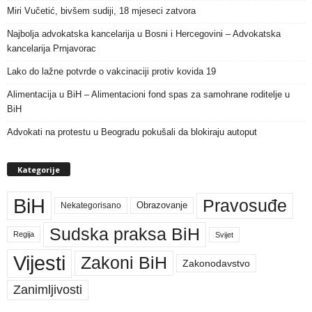
Miri Vučetić, bivšem sudiji, 18 mjeseci zatvora
Najbolja advokatska kancelarija u Bosni i Hercegovini – Advokatska
kancelarija Prnjavorac
Lako do lažne potvrde o vakcinaciji protiv kovida 19
Alimentacija u BiH – Alimentacioni fond spas za samohrane roditelje u
BiH
Advokati na protestu u Beogradu pokušali da blokiraju autoput
Kategorije
BiH
Pravosuđe
Nekategorisano
Obrazovanje
Sudska praksa BiH
Regija
Svijet
Vijesti
Zakoni BiH
Zakonodavstvo
Zanimljivosti