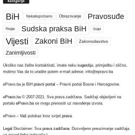
Kategorije
BiH
Pravosuđe
Nekategorisano
Obrazovanje
Sudska praksa BiH
Regija
Svijet
Vijesti
Zakoni BiH
Zakonodavstvo
Zanimljivosti
Ukoliko nas želite kontaktirati, imate neku
sugestiju
, primjedbu i slično,
molimo Vas da to uradite putem e-mail adrese: info@epravo.ba
ePravo.ba je BiH
pravni portal
– Pravni portal Bosne i Hercegovine.
e
Pravo
.ba © 2007-2021. Sva prava zadržana. Sadržaji objavljeni na
portalu
ePravo.ba
se mogu prenositi uz navođenje izvora.
ePravo –
Vaš
putokaz kroz svijet
prava
.
Legal
Disclaimer: Sva
prava zadržana
. Dozvoljeno preuzimanje sadržaja
uz navod
linka
izdavača.!