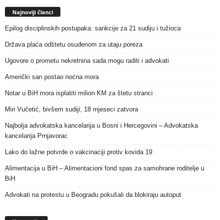
Najnoviji članci
Epilog disciplinskih postupaka: sankcije za 21 sudiju i tužioca
Država plaća odštetu osuđenom za utaju poreza
Ugovore o prometu nekretnina sada mogu raditi i advokati
Američki san postao noćna mora
Notar u BiH mora isplatiti milion KM za štetu stranci
Miri Vučetić, bivšem sudiji, 18 mjeseci zatvora
Najbolja advokatska kancelarija u Bosni i Hercegovini – Advokatska
kancelarija Prnjavorac
Lako do lažne potvrde o vakcinaciji protiv kovida 19
Alimentacija u BiH – Alimentacioni fond spas za samohrane roditelje u
BiH
Advokati na protestu u Beogradu pokušali da blokiraju autoput