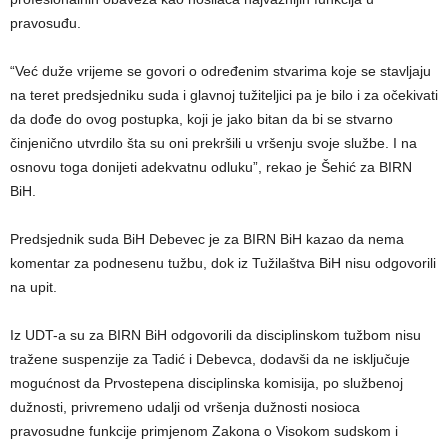
pravosuđu.
“Već duže vrijeme se govori o određenim stvarima koje se stavljaju
na teret predsjedniku suda i glavnoj tužiteljici pa je bilo i za očekivati
da dođe do ovog postupka, koji je jako bitan da bi se stvarno
činjenično utvrdilo šta su oni prekršili u vršenju svoje službe. I na
osnovu toga donijeti adekvatnu odluku”, rekao je Šehić za BIRN
BiH.
Predsjednik suda BiH Debevec je za BIRN BiH kazao da nema
komentar za podnesenu tužbu, dok iz Tužilaštva BiH nisu odgovorili
na upit.
Iz UDT-a su za BIRN BiH odgovorili da disciplinskom tužbom nisu
tražene suspenzije za Tadić i Debevca, dodavši da ne isključuje
mogućnost da Prvostepena disciplinska komisija, po službenoj
dužnosti, privremeno udalji od vršenja dužnosti nosioca
pravosudne funkcije primjenom Zakona o Visokom sudskom i