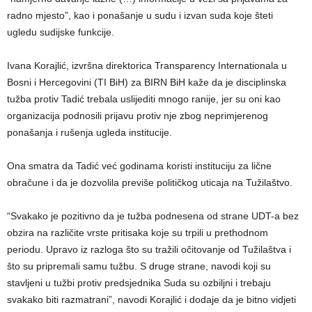
radno mjesto”, kao i ponašanje u sudu i izvan suda koje šteti
ugledu sudijske funkcije.
Ivana Korajlić, izvršna direktorica Transparency Internationala u
Bosni i Hercegovini (TI BiH) za BIRN BiH kaže da je disciplinska
tužba protiv Tadić trebala uslijediti mnogo ranije, jer su oni kao
organizacija podnosili prijavu protiv nje zbog neprimjerenog
ponašanja i rušenja ugleda institucije.
Ona smatra da Tadić već godinama koristi instituciju za lične
obračune i da je dozvolila previše političkog uticaja na Tužilaštvo.
“Svakako je pozitivno da je tužba podnesena od strane UDT-a bez
obzira na različite vrste pritisaka koje su trpili u prethodnom
periodu. Upravo iz razloga što su tražili očitovanje od Tužilaštva i
što su pripremali samu tužbu. S druge strane, navodi koji su
stavljeni u tužbi protiv predsjednika Suda su ozbiljni i trebaju
svakako biti razmatrani”, navodi Korajlić i dodaje da je bitno vidjeti