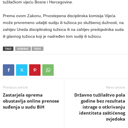
tužilačkom vijeću Bosne i Hercegovine.
Prema ovom Zakonu, Prvostepena disciplinska komisija Vijeća
može privremeno udaljiti sudiju ili tužioca po službenoj dužnosti, na
zahtjev Ureda disciplinskog tužioca ili na zahtjev predsjednika suda
ili glavnog tužioca koji je nadređen tom sudiji ili tužiocu.
TAGS
DEBEBAC
TADIC
Previous article
Next article
Zastarjela oprema
Državno tužilaštvo pola
obustavlja online prenose
godine bez rezultata
suđenja u sudu BiH
istrage o otkrivanju
identiteta zaštićenog
svjedoka