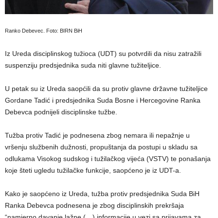
Ranko Debevec. Foto: BIRN BiH
Iz Ureda disciplinskog tužioca (UDT) su potvrdili da nisu zatražili
suspenziju predsjednika suda niti glavne tužiteljice.
U petak su iz Ureda saopćili da su protiv glavne državne tužiteljice
Gordane Tadić i predsjednika Suda Bosne i Hercegovine Ranka
Debevca podnijeli disciplinske tužbe.
Tužba protiv Tadić je podnesena zbog nemara ili nepažnje u
vršenju službenih dužnosti, propuštanja da postupi u skladu sa
odlukama Visokog sudskog i tužilačkog vijeća (VSTV) te ponašanja
koje šteti ugledu tužilačke funkcije, saopćeno je iz UDT-a.
Kako je saopćeno iz Ureda, tužba protiv predsjednika Suda BiH
Ranka Debevca podnesena je zbog disciplinskih prekršaja
“namjerno davanje lažne (…) informacije u vezi sa prijavama za