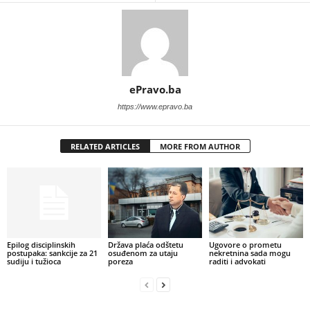
ePravo.ba
https://www.epravo.ba
RELATED ARTICLES
MORE FROM AUTHOR
Epilog disciplinskih
Država plaća odštetu
Ugovore o prometu
postupaka: sankcije za 21
osuđenom za utaju
nekretnina sada mogu
sudiju i tužioca
poreza
raditi i advokati