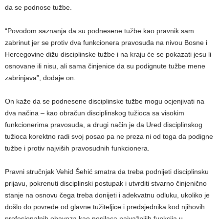
da se podnose tužbe.
“Povodom saznanja da su podnesene tužbe kao pravnik sam
zabrinut jer se protiv dva funkcionera pravosuđa na nivou Bosne i
Hercegovine dižu disciplinske tužbe i na kraju će se pokazati jesu li
osnovane ili nisu, ali sama činjenice da su podignute tužbe mene
zabrinjava”, dodaje on.
On kaže da se podnesene disciplinske tužbe mogu ocjenjivati na
dva načina – kao obračun disciplinskog tužioca sa visokim
funkcionerima pravosuđa, a drugi način je da Ured disciplinskog
tužioca korektno radi svoj posao pa ne preza ni od toga da podigne
tužbe i protiv najviših pravosudnih funkcionera.
Pravni stručnjak Vehid Šehić smatra da treba podnijeti disciplinsku
prijavu, pokrenuti disciplinski postupak i utvrditi stvarno činjenično
stanje na osnovu čega treba donijeti i adekvatnu odluku, ukoliko je
došlo do povrede od glavne tužiteljice i predsjednika kod njihovih
profesionalnih obaveza kao nosilaca najvažnijih funkcija u