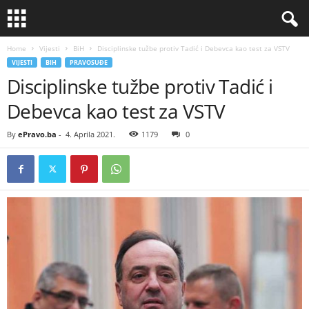
Home
Vijesti
BiH
Disciplinske tužbe protiv Tadić i Debevca kao test za VSTV
VIJESTI
BIH
PRAVOSUĐE
Disciplinske tužbe protiv Tadić i
Debevca kao test za VSTV
By
ePravo.ba
-
4. Aprila 2021.
1179
0