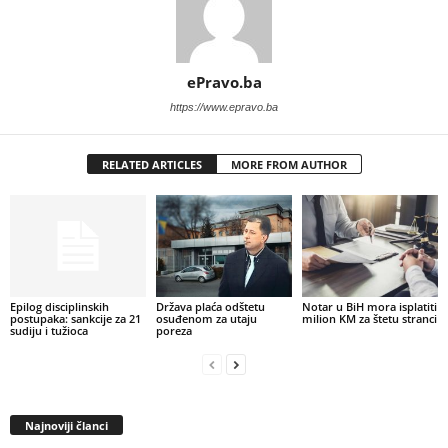
ePravo.ba
https://www.epravo.ba
RELATED ARTICLES
MORE FROM AUTHOR
Epilog disciplinskih
Država plaća odštetu
Notar u BiH mora isplatiti
postupaka: sankcije za 21
osuđenom za utaju
milion KM za štetu stranci
sudiju i tužioca
poreza
Najnoviji članci