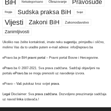
BiH
Pravosuđe
Nekategorisano
Obrazovanje
Sudska praksa BiH
Regija
Svijet
Vijesti
Zakoni BiH
Zakonodavstvo
Zanimljivosti
Ukoliko nas želite kontaktirati, imate neku
sugestiju
, primjedbu i slično,
molimo Vas da to uradite putem e-mail adrese: info@epravo.ba
ePravo.ba je BiH
pravni portal
– Pravni portal Bosne i Hercegovine.
e
Pravo
.ba © 2007-2021. Sva prava zadržana. Sadržaji objavljeni na
portalu
ePravo.ba
se mogu prenositi uz navođenje izvora.
ePravo –
Vaš
putokaz kroz svijet
prava
.
Legal
Disclaimer: Sva
prava zadržana
. Dozvoljeno preuzimanje sadržaja
uz navod
linka
izdavača.!