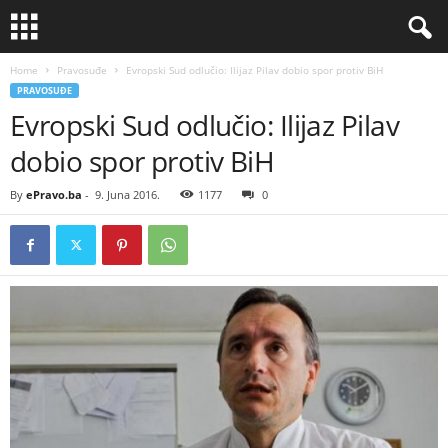
Home
Pravosuđe
Evropski Sud odlučio: Ilijaz Pilav dobio spor protiv BiH
PRAVOSUĐE
Evropski Sud odlučio: Ilijaz Pilav
dobio spor protiv BiH
By
ePravo.ba
-
9. Juna 2016.
1177
0