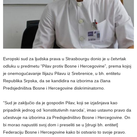
Evropski sud za ljudska prava u Strasbourgu donio je u četvrtak
odluku u predmetu “Pilav protiv Bosne i Hercegovine”, prema kojoj
je onemogućavanje Ilijazu Pilavu iz Srebrenice, u bh. entitetu
Republika Srpska, da se kandidira na izborima za člana
Predsjedništva Bosne i Hercegovine diskriminatorno.
“Sud je zaključio da je gospodin Pilav, koji se izjašnjava kao
pripadnik jednog od ‘konstitutivnih naroda’, imao ustavno pravo da
učestvuje na izborima za Predsjedništvo Bosne i Hercegovine. On
bi morao napustiti svoj dom i preseliti se u [drugi bh. entitet]
Federaciju Bosne i Hercegovine kako bi ostvario to svoje pravo.