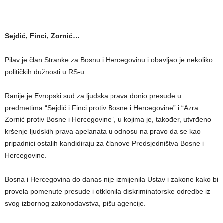
Sejdić, Finci, Zornić…
Pilav je član Stranke za Bosnu i Hercegovinu i obavljao je nekoliko
političkih dužnosti u RS-u.
Ranije je Evropski sud za ljudska prava donio presude u
predmetima “Sejdić i Finci protiv Bosne i Hercegovine” i “Azra
Zornić protiv Bosne i Hercegovine”, u kojima je, također, utvrđeno
kršenje ljudskih prava apelanata u odnosu na pravo da se kao
pripadnici ostalih kandidiraju za članove Predsjedništva Bosne i
Hercegovine.
Bosna i Hercegovina do danas nije izmijenila Ustav i zakone kako bi
provela pomenute presude i otklonila diskriminatorske odredbe iz
svog izbornog zakonodavstva, pišu agencije.