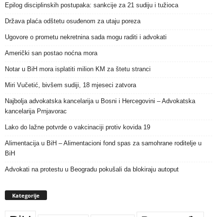
Epilog disciplinskih postupaka: sankcije za 21 sudiju i tužioca
Država plaća odštetu osuđenom za utaju poreza
Ugovore o prometu nekretnina sada mogu raditi i advokati
Američki san postao noćna mora
Notar u BiH mora isplatiti milion KM za štetu stranci
Miri Vučetić, bivšem sudiji, 18 mjeseci zatvora
Najbolja advokatska kancelarija u Bosni i Hercegovini – Advokatska
kancelarija Prnjavorac
Lako do lažne potvrde o vakcinaciji protiv kovida 19
Alimentacija u BiH – Alimentacioni fond spas za samohrane roditelje u
BiH
Advokati na protestu u Beogradu pokušali da blokiraju autoput
Kategorije