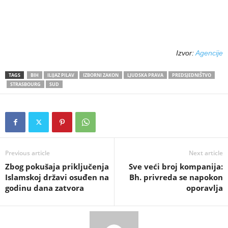
Izvor:
Agencije
TAGS
BIH
ILIJAZ PILAV
IZBORNI ZAKON
LJUDSKA PRAVA
PREDSJEDNIŠTVO
STRASBOURG
SUD
Previous article
Next article
Zbog pokušaja priključenja
Sve veći broj kompanija:
Islamskoj državi osuđen na
Bh. privreda se napokon
godinu dana zatvora
oporavlja