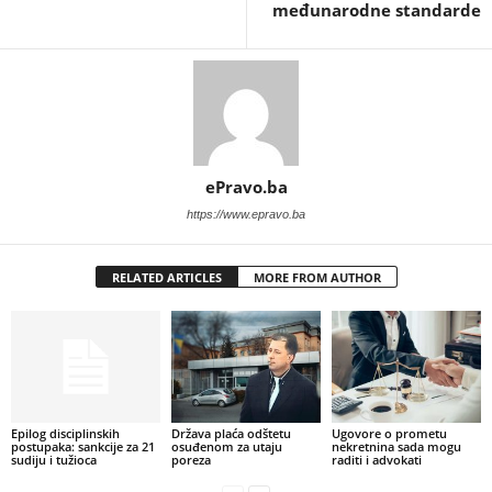
međunarodne standarde
ePravo.ba
https://www.epravo.ba
RELATED ARTICLES
MORE FROM AUTHOR
Epilog disciplinskih
Država plaća odštetu
Ugovore o prometu
postupaka: sankcije za 21
osuđenom za utaju
nekretnina sada mogu
sudiju i tužioca
poreza
raditi i advokati