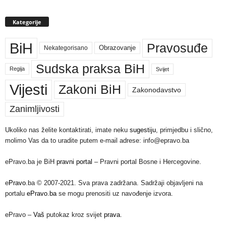
Kategorije
BiH
Pravosuđe
Nekategorisano
Obrazovanje
Sudska praksa BiH
Regija
Svijet
Vijesti
Zakoni BiH
Zakonodavstvo
Zanimljivosti
Ukoliko nas želite kontaktirati, imate neku
sugestiju
, primjedbu i slično,
molimo Vas da to uradite putem e-mail adrese: info@epravo.ba
ePravo.ba je BiH
pravni portal
– Pravni portal Bosne i Hercegovine.
e
Pravo
.ba © 2007-2021. Sva prava zadržana. Sadržaji objavljeni na
portalu
ePravo.ba
se mogu prenositi uz navođenje izvora.
ePravo –
Vaš
putokaz kroz svijet
prava
.