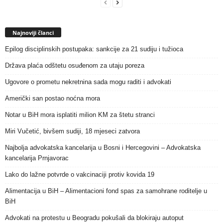
Najnoviji članci
Epilog disciplinskih postupaka: sankcije za 21 sudiju i tužioca
Država plaća odštetu osuđenom za utaju poreza
Ugovore o prometu nekretnina sada mogu raditi i advokati
Američki san postao noćna mora
Notar u BiH mora isplatiti milion KM za štetu stranci
Miri Vučetić, bivšem sudiji, 18 mjeseci zatvora
Najbolja advokatska kancelarija u Bosni i Hercegovini – Advokatska
kancelarija Prnjavorac
Lako do lažne potvrde o vakcinaciji protiv kovida 19
Alimentacija u BiH – Alimentacioni fond spas za samohrane roditelje u
BiH
Advokati na protestu u Beogradu pokušali da blokiraju autoput