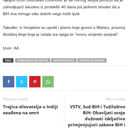
Njegov očuh Dubravko Lorenović je sa mirnog skupa poručio da je
zahvaljujući iskustvu iz proteklih 40 dana još jednom shvatio da u
BiH ima mnogo više dobrih nego loših ljudi.
Također, iz Inicijative su uputili i pismo koje govori o Mahiru, praznoj
školskoj klupi koja je ostala iza njega te “novcu umjesto savjesti”.
Izvor: AA
TAGS
GRAĐANSKA INICIJATIVA
MAHIR RAKOVAC
PRAVDA ZA MAHIRA
Previous article
Next article
Trojica silovatelja u Indiji
VSTV, Sud BiH i Tužilaštvo
osuđena na smrt
BiH: Obavljati svoje
dužnosti isključivo
primjenjujući zakone BiH i