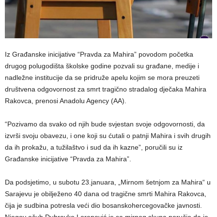
Iz Građanske inicijative “Pravda za Mahira” povodom početka
drugog polugodišta školske godine pozvali su građane, medije i
nadležne institucije da se pridruže apelu kojim se mora preuzeti
društvena odgovornost za smrt tragično stradalog dječaka Mahira
Rakovca, prenosi Anadolu Agency (AA).
“Pozivamo da svako od njih bude svjestan svoje odgovornosti, da
izvrši svoju obavezu, i one koji su ćutali o patnji Mahira i svih drugih
da ih prokažu, a tužilaštvo i sud da ih kazne”, poručili su iz
Građanske inicijative “Pravda za Mahira”.
Da podsjetimo, u subotu 23.januara, „Mirnom šetnjom za Mahira“ u
Sarajevu je obilježeno 40 dana od tragične smrti Mahira Rakovca,
čija je sudbina potresla veći dio bosanskohercegovačke javnosti.