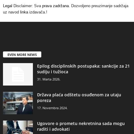
Legal
Disclaimer: Sva
prava zadržana
. Dozvoljeno preuzimanje sadržaja
uz navod
linka
izdavača.!
EVEN MORE NEWS
Epilog disciplinskih postupaka: sankcije za 21
sudiju i tužioca
31. Marta 2026.
Država plaća odštetu osuđenom za utaju
poreza
17. Novembra 2024.
Ugovore o prometu nekretnina sada mogu
raditi i advokati