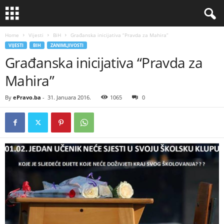
Home
Vijesti
BiH
Građanska inicijativa “Pravda za Mahira”
VIJESTI
BIH
ZANIMLJIVOSTI
Građanska inicijativa “Pravda za
Mahira”
By
ePravo.ba
-
31. Januara 2016.
1065
0