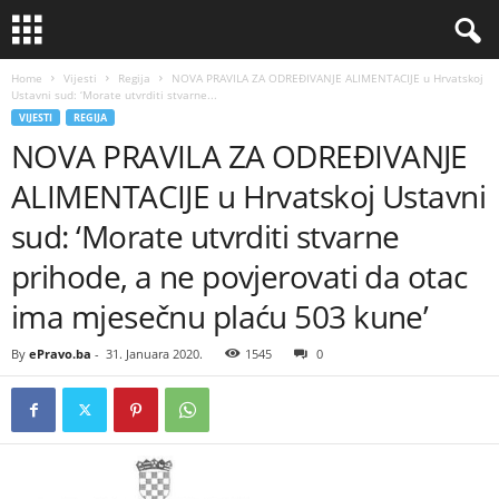
Home
Vijesti
Regija
NOVA PRAVILA ZA ODREĐIVANJE ALIMENTACIJE u Hrvatskoj
Ustavni sud: ‘Morate utvrditi stvarne...
VIJESTI
REGIJA
NOVA PRAVILA ZA ODREĐIVANJE
ALIMENTACIJE u Hrvatskoj Ustavni
sud: ‘Morate utvrditi stvarne
prihode, a ne povjerovati da otac
ima mjesečnu plaću 503 kune’
By
ePravo.ba
-
31. Januara 2020.
1545
0