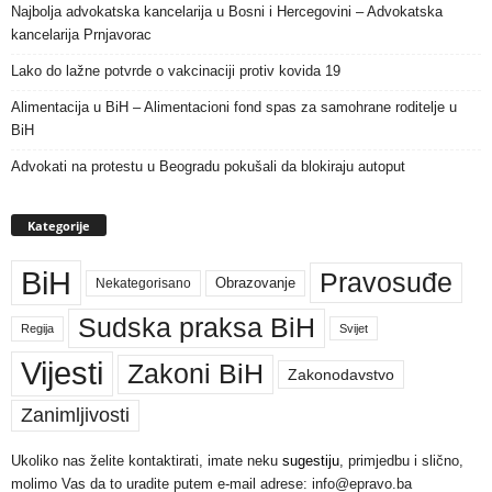
Najbolja advokatska kancelarija u Bosni i Hercegovini – Advokatska
kancelarija Prnjavorac
Lako do lažne potvrde o vakcinaciji protiv kovida 19
Alimentacija u BiH – Alimentacioni fond spas za samohrane roditelje u
BiH
Advokati na protestu u Beogradu pokušali da blokiraju autoput
Kategorije
BiH
Pravosuđe
Nekategorisano
Obrazovanje
Sudska praksa BiH
Regija
Svijet
Vijesti
Zakoni BiH
Zakonodavstvo
Zanimljivosti
Ukoliko nas želite kontaktirati, imate neku
sugestiju
, primjedbu i slično,
molimo Vas da to uradite putem e-mail adrese: info@epravo.ba