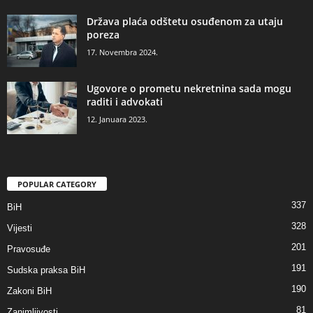
Država plaća odštetu osuđenom za utaju
poreza
17. Novembra 2024.
Ugovore o prometu nekretnina sada mogu
raditi i advokati
12. Januara 2023.
POPULAR CATEGORY
337
BiH
328
Vijesti
201
Pravosuđe
191
Sudska praksa BiH
190
Zakoni BiH
81
Zanimljivosti