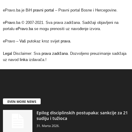
ePravo.ba je BiH
pravni portal
– Pravni portal Bosne i Hercegovine.
e
Pravo
.ba © 2007-2021. Sva prava zadržana. Sadržaji objavljeni na
portalu
ePravo.ba
se mogu prenositi uz navođenje izvora.
ePravo –
Vaš
putokaz kroz svijet
prava
.
Legal
Disclaimer: Sva
prava zadržana
. Dozvoljeno preuzimanje sadržaja
uz navod
linka
izdavača.!
EVEN MORE NEWS
Epilog disciplinskih postupaka: sankcije za 21
sudiju i tužioca
31. Marta 2026.