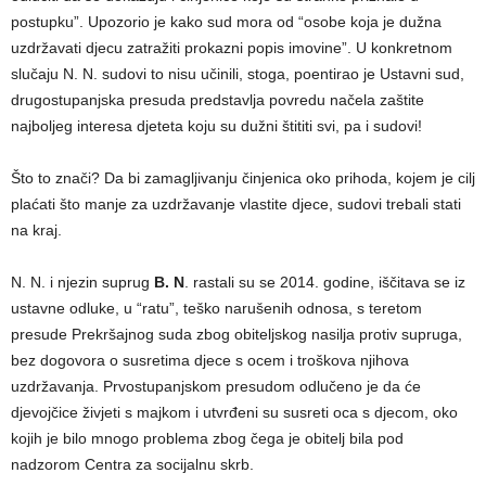
postupku”. Upozorio je kako sud mora od “osobe koja je dužna
uzdržavati djecu zatražiti prokazni popis imovine”. U konkretnom
slučaju N. N. sudovi to nisu učinili, stoga, poentirao je Ustavni sud,
drugostupanjska presuda predstavlja povredu načela zaštite
najboljeg interesa djeteta koju su dužni štititi svi, pa i sudovi!
Što to znači? Da bi zamagljivanju činjenica oko prihoda, kojem je cilj
plaćati što manje za uzdržavanje vlastite djece, sudovi trebali stati
na kraj.
N. N. i njezin suprug
B. N
. rastali su se 2014. godine, iščitava se iz
ustavne odluke, u “ratu”, teško narušenih odnosa, s teretom
presude Prekršajnog suda zbog obiteljskog nasilja protiv supruga,
bez dogovora o susretima djece s ocem i troškova njihova
uzdržavanja. Prvostupanjskom presudom odlučeno je da će
djevojčice živjeti s majkom i utvrđeni su susreti oca s djecom, oko
kojih je bilo mnogo problema zbog čega je obitelj bila pod
nadzorom Centra za socijalnu skrb.