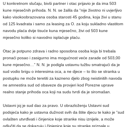
U konkretnom slučaju, bivši partner i otac prijavio je da ima 503
kune mjesečnih prihoda. N. N. se žalila da “nije životno ni uvjerljivo
kako visokoobrazovana osoba starosti 45 godina, koja živi u stanu
od 125 kvadrata i samo za leasing za O. za koju sukladno vlastitom
navodu plaća dvije tisuće kuna mjesečno, živi od 503 kune
mjesečno koliko si navodno isplaćuje plaću.
Otac je potpuno zdrava i radno sposobna osoba koja bi trebala
pronaći posao i zasigurno ima mogućnost veće zarade od 503,00
kune mjesečno…” N. N. je podigla ustavnu tužbu smatrajući da je
sud vodio brigu o interesima oca, a ne djece – to što se stranka u
postupku ne može teretiti za kazneno djelo zbog neistinitih navoda
ne amnestira sud od obaveze da provjeri kod Porezne uprave
realno stanje prihoda oca koji na sudu tvrdi da je siromašan.
Ustavni joj je sud dao za pravo. U obrazloženju Ustavni sud
podsjeća kako je ustavna dužnost svih da štite djecu te kako je “sud
ovlašten utvrđivati i činjenice koje stranke nisu iznijele, a može
odlučiti da se dokazuju i činjenice koje su stranke priznale u