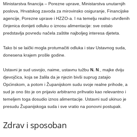
Ministarstva financija – Porezne uprave, Ministarstva unutarnjih
poslova, Hrvatskog zavoda za mirovinsko osiguranje, Financijske
agencije, Porezne uprave i HZZO-a. I na temelju realno utvrđenih
činjenica donijeti odluku o iznosu alimentacije: sve ostalo
predstavlja povredu načela zaštite najboljeg interesa djeteta.
Tako bi se laički mogla protumačiti odluka i stav Ustavnog suda,
donesena krajem prošle godine.
Ustavni je sud usvojio, naime, ustavnu tužbu
N. N
., majke dviju
djevojčica, koja se žalila da je njezin bivši suprug zatajio
Općinskom, a potom i Županijskom sudu svoje realne prihode, a
sud je ono što je on prijavio arbitrarno prihvatio kao relevantno i
temeljem toga dosudio iznos alimentacije. Ustavni sud ukinuo je
presudu Županijskoga suda i sve vratio na ponovni postupak.
Zdrav i sposoban