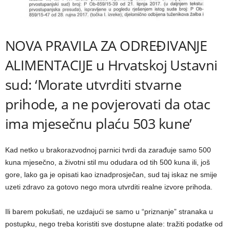
NOVA PRAVILA ZA ODREĐIVANJE
ALIMENTACIJE u Hrvatskoj Ustavni
sud: ‘Morate utvrditi stvarne
prihode, a ne povjerovati da otac
ima mjesečnu plaću 503 kune’
Kad netko u brakorazvodnoj parnici tvrdi da zarađuje samo 500
kuna mjesečno, a životni stil mu odudara od tih 500 kuna ili, još
gore, lako ga je opisati kao iznadprosječan, sud taj iskaz ne smije
uzeti zdravo za gotovo nego mora utvrditi realne izvore prihoda.
Ili barem pokušati, ne uzdajući se samo u “priznanje” stranaka u
postupku, nego treba koristiti sve dostupne alate: tražiti podatke od