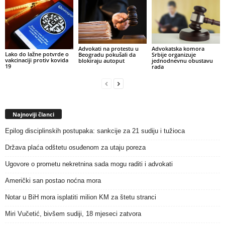
Advokati na protestu u
Advokatska komora
Lako do lažne potvrde o
Beogradu pokušali da
Srbije organizuje
vakcinaciji protiv kovida
blokiraju autoput
jednodnevnu obustavu
19
rada
Najnoviji članci
Epilog disciplinskih postupaka: sankcije za 21 sudiju i tužioca
Država plaća odštetu osuđenom za utaju poreza
Ugovore o prometu nekretnina sada mogu raditi i advokati
Američki san postao noćna mora
Notar u BiH mora isplatiti milion KM za štetu stranci
Miri Vučetić, bivšem sudiji, 18 mjeseci zatvora