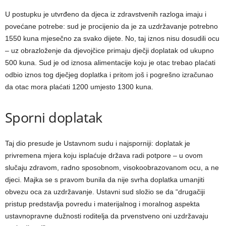
U postupku je utvrđeno da djeca iz zdravstvenih razloga imaju i
povećane potrebe: sud je procijenio da je za uzdržavanje potrebno
1550 kuna mjesečno za svako dijete. No, taj iznos nisu dosudili ocu
– uz obrazloženje da djevojčice primaju dječji doplatak od ukupno
500 kuna. Sud je od iznosa alimentacije koju je otac trebao plaćati
odbio iznos tog dječjeg doplatka i pritom još i pogrešno izračunao
da otac mora plaćati 1200 umjesto 1300 kuna.
Sporni doplatak
Taj dio presude je Ustavnom sudu i najsporniji: doplatak je
privremena mjera koju isplaćuje država radi potpore – u ovom
slučaju zdravom, radno sposobnom, visokoobrazovanom ocu, a ne
djeci. Majka se s pravom bunila da nije svrha doplatka umanjiti
obvezu oca za uzdržavanje. Ustavni sud složio se da “drugačiji
pristup predstavlja povredu i materijalnog i moralnog aspekta
ustavnopravne dužnosti roditelja da prvenstveno oni uzdržavaju