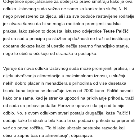
Odvjetnice specijalizirane za obiteljsko pravo smatraju kako je ova
odluka Ustavnog suda važna ne samo za konkretan slučaj N. N.
nego prvenstveno za djecu, ali i za sve buduće rastavljene roditelje
jer otvara šansu da bi se mogla radikalno promijeniti sudska
praksa. Iako zakon to dopušta, iskustvo odvjetnice
Teute Palčić
jest da sud u principu po službenoj dužnosti ne traži od institucija
dodatne dokaze kako bi utvrdio nečije stvarno financijsko stanje,
nego to obično očekuje od stranaka u postupku.
Vjeruje da nova odluka Ustavnog suda može promijeniti praksu, i u
dijelu utvrđivanja alimentacije u maksimalnom iznosu, u slučaju
nekih dobro plaćenih menadžera s prihodima od više desetaka
tisuća kuna kojima se dosuđuje iznos od 2000 kuna. Palčić navodi
kako ona sama, kad je stranka upozori na prikrivanje prihoda, traži
od suda da pribavi podatke Porezne uprave i da joj sud to nije
odbio. No, s ovom odlukom stvari postaju drugačije, kaže Palčić i
dodaje kako bi idealno bilo kada bi se podaci o prihodima pripremili
već do prvog ročišta. “To bi jako ubrzalo postupke razvoda koji
obično zapnu baš na alimentaciji”, objašnjava.