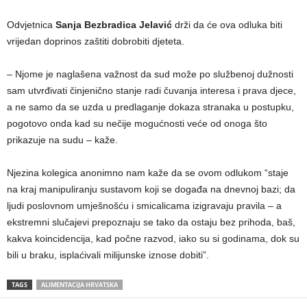
Odvjetnica
Sanja Bezbradica Jelavić
drži da će ova odluka biti
vrijedan doprinos zaštiti dobrobiti djeteta.
– Njome je naglašena važnost da sud može po službenoj dužnosti
sam utvrđivati činjenično stanje radi čuvanja interesa i prava djece,
a ne samo da se uzda u predlaganje dokaza stranaka u postupku,
pogotovo onda kad su nečije mogućnosti veće od onoga što
prikazuje na sudu – kaže.
Njezina kolegica anonimno nam kaže da se ovom odlukom “staje
na kraj manipuliranju sustavom koji se događa na dnevnoj bazi; da
ljudi poslovnom umješnošću i smicalicama izigravaju pravila – a
ekstremni slučajevi prepoznaju se tako da ostaju bez prihoda, baš,
kakva koincidencija, kad počne razvod, iako su si godinama, dok su
bili u braku, isplaćivali milijunske iznose dobiti”.
TAGS
ALIMENTACIJA HRVATSKA