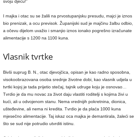
svoju djecu!”
I majka i otac su se žalili na prvostupanjsku presudu, majci je iznos
bio prenizak, a ocu previsok. Županijski sud je majčinu žalbu odbio,
a očevu dijelom uvažio i smanjio iznos ionako pogrešno izračunate
alimentacije s 1200 na 1100 kuna.
Vlasnik tvrtke
Bivši suprug B. N., otac djevojčica, opisan je kao radno sposobna,
visokoobrazovana osoba srednje životne dobi, kao vlasnik udjela u
tvrtki kojoj je tada prijetio stečaj, tajnik udruge koju je osnovao…
Tvrdio je da mu novac za život daju vlastiti roditelji s kojima živi u
kući, ali u odvojenom stanu. Nema vrednijih pokretnina, dionica,
ušteđevine, ali nema ni kredita. Tvrdio je da plaća 1000 kuna
mjesečno alimentacije. Taj iskaz oca majka je demantirala, žaleći se
što se sud nije potrudio utvrditi istinu.