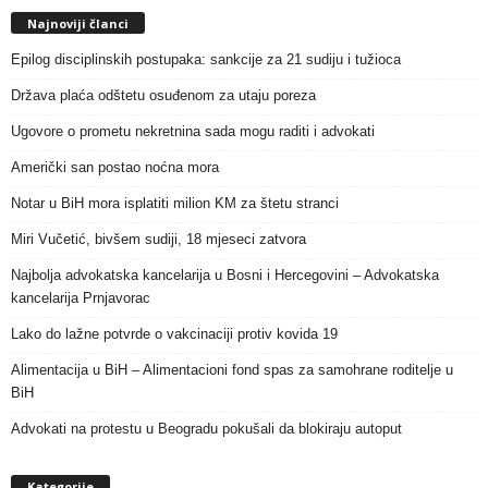
Najnoviji članci
Epilog disciplinskih postupaka: sankcije za 21 sudiju i tužioca
Država plaća odštetu osuđenom za utaju poreza
Ugovore o prometu nekretnina sada mogu raditi i advokati
Američki san postao noćna mora
Notar u BiH mora isplatiti milion KM za štetu stranci
Miri Vučetić, bivšem sudiji, 18 mjeseci zatvora
Najbolja advokatska kancelarija u Bosni i Hercegovini – Advokatska
kancelarija Prnjavorac
Lako do lažne potvrde o vakcinaciji protiv kovida 19
Alimentacija u BiH – Alimentacioni fond spas za samohrane roditelje u
BiH
Advokati na protestu u Beogradu pokušali da blokiraju autoput
Kategorije