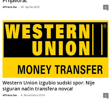
Prnjavorac
ePravo.ba
-
20. Aprila 2022.
0
Western Union izgubio sudski spor: Nije
siguran način transfera novca!
ePravo.ba
-
4. Novembra 2014.
0