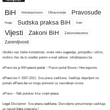
BiH
Pravosuđe
Nekategorisano
Obrazovanje
Sudska praksa BiH
Regija
Svijet
Vijesti
Zakoni BiH
Zakonodavstvo
Zanimljivosti
Ukoliko nas želite kontaktirati, imate neku
sugestiju
, primjedbu i slično,
molimo Vas da to uradite putem e-mail adrese: info@epravo.ba
ePravo.ba je BiH
pravni portal
– Pravni portal Bosne i Hercegovine.
e
Pravo
.ba © 2007-2021. Sva prava zadržana. Sadržaji objavljeni na
portalu
ePravo.ba
se mogu prenositi uz navođenje izvora.
ePravo –
Vaš
putokaz kroz svijet
prava
.
Legal
Disclaimer: Sva
prava zadržana
. Dozvoljeno preuzimanje sadržaja
uz navod
linka
izdavača.!