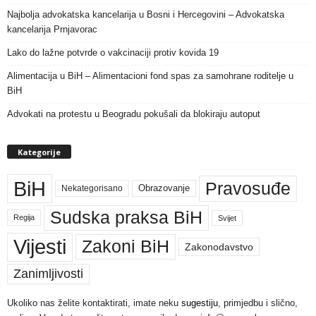
Najbolja advokatska kancelarija u Bosni i Hercegovini – Advokatska
kancelarija Prnjavorac
Lako do lažne potvrde o vakcinaciji protiv kovida 19
Alimentacija u BiH – Alimentacioni fond spas za samohrane roditelje u
BiH
Advokati na protestu u Beogradu pokušali da blokiraju autoput
Kategorije
BiH
Pravosuđe
Nekategorisano
Obrazovanje
Sudska praksa BiH
Regija
Svijet
Vijesti
Zakoni BiH
Zakonodavstvo
Zanimljivosti
Ukoliko nas želite kontaktirati, imate neku
sugestiju
, primjedbu i slično,