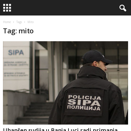
Home
Tags
Mito
Tag: mito
Uhapšen sudija u Banja Luci radi primanja