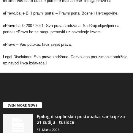
molimo Vas da to uradite putem e-mail adrese: info@epravo.ba
ePravo.ba je BiH
pravni portal
– Pravni portal Bosne i Hercegovine.
e
Pravo
.ba © 2007-2021. Sva prava zadržana. Sadržaji objavljeni na
portalu
ePravo.ba
se mogu prenositi uz navođenje izvora.
ePravo –
Vaš
putokaz kroz svijet
prava
.
Legal
Disclaimer: Sva
prava zadržana
. Dozvoljeno preuzimanje sadržaja
uz navod
linka
izdavača.!
EVEN MORE NEWS
Epilog disciplinskih postupaka: sankcije za
21 sudiju i tužioca
31. Marta 2026.