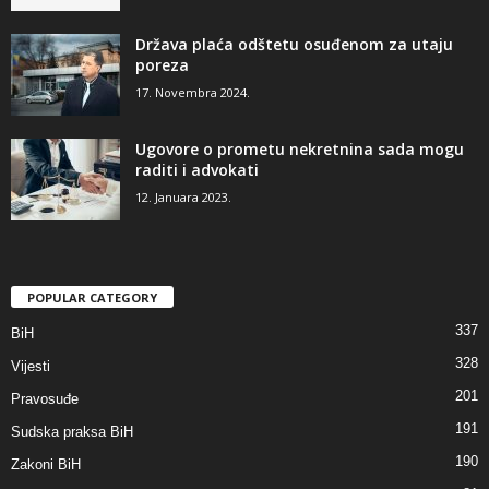
Država plaća odštetu osuđenom za utaju
poreza
17. Novembra 2024.
Ugovore o prometu nekretnina sada mogu
raditi i advokati
12. Januara 2023.
POPULAR CATEGORY
337
BiH
328
Vijesti
201
Pravosuđe
191
Sudska praksa BiH
190
Zakoni BiH