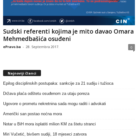
Sudski referenti kojima je mito davao Omara
Mehmedbašića osuđeni
ePravo.ba
-
28. Septembra 2017.
0
Najnoviji članci
Epilog disciplinskih postupaka: sankcije za 21 sudiju i tužioca
Država plaća odštetu osuđenom za utaju poreza
Ugovore o prometu nekretnina sada mogu raditi i advokati
Američki san postao noćna mora
Notar u BiH mora isplatiti milion KM za štetu stranci
Miri Vučetić, bivšem sudiji, 18 mjeseci zatvora