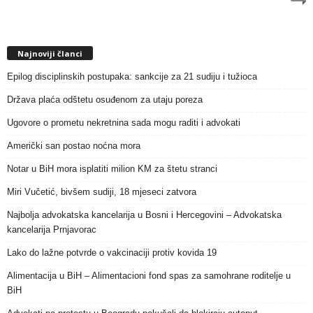
Najnoviji članci
Epilog disciplinskih postupaka: sankcije za 21 sudiju i tužioca
Država plaća odštetu osuđenom za utaju poreza
Ugovore o prometu nekretnina sada mogu raditi i advokati
Američki san postao noćna mora
Notar u BiH mora isplatiti milion KM za štetu stranci
Miri Vučetić, bivšem sudiji, 18 mjeseci zatvora
Najbolja advokatska kancelarija u Bosni i Hercegovini – Advokatska
kancelarija Prnjavorac
Lako do lažne potvrde o vakcinaciji protiv kovida 19
Alimentacija u BiH – Alimentacioni fond spas za samohrane roditelje u
BiH