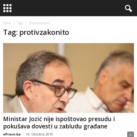
Home
Tags
Protivzakonito
Tag: protivzakonito
Ministar Jozić nije ispoštovao presudu i
pokušava dovesti u zabludu građane
ePravo.ba
-
16. Oktobra 2019.
0