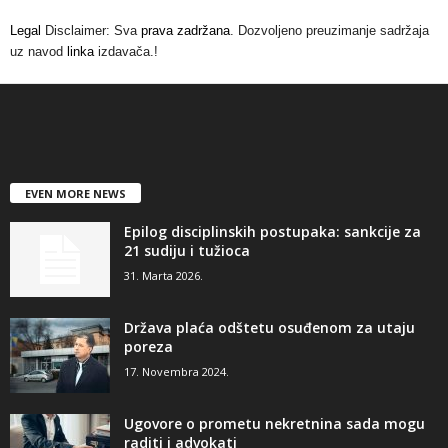
Legal
Disclaimer: Sva
prava zadržana
. Dozvoljeno preuzimanje sadržaja
uz navod
linka
izdavača.!
EVEN MORE NEWS
Epilog disciplinskih postupaka: sankcije za
21 sudiju i tužioca
31. Marta 2026.
Država plaća odštetu osuđenom za utaju
poreza
17. Novembra 2024.
Ugovore o prometu nekretnina sada mogu
raditi i advokati