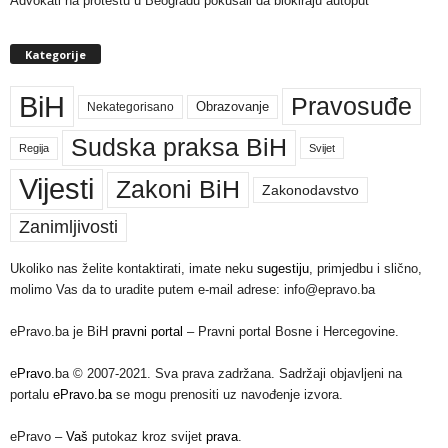
Advokati na protestu u Beogradu pokušali da blokiraju autoput
Kategorije
BiH
Pravosuđe
Nekategorisano
Obrazovanje
Sudska praksa BiH
Regija
Svijet
Vijesti
Zakoni BiH
Zakonodavstvo
Zanimljivosti
Ukoliko nas želite kontaktirati, imate neku
sugestiju
, primjedbu i slično,
molimo Vas da to uradite putem e-mail adrese: info@epravo.ba
ePravo.ba je BiH
pravni portal
– Pravni portal Bosne i Hercegovine.
e
Pravo
.ba © 2007-2021. Sva prava zadržana. Sadržaji objavljeni na
portalu
ePravo.ba
se mogu prenositi uz navođenje izvora.
ePravo –
Vaš
putokaz kroz svijet
prava
.