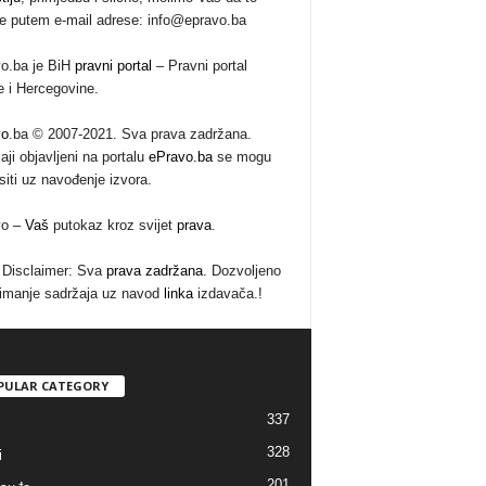
te putem e-mail adrese: info@epravo.ba
o.ba je BiH
pravni portal
– Pravni portal
 i Hercegovine.
vo
.ba © 2007-2021. Sva prava zadržana.
aji objavljeni na portalu
ePravo.ba
se mogu
siti uz navođenje izvora.
vo –
Vaš
putokaz kroz svijet
prava
.
Disclaimer: Sva
prava zadržana
. Dozvoljeno
imanje sadržaja uz navod
linka
izdavača.!
PULAR CATEGORY
337
328
i
201