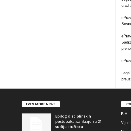
uradi
ePrav
Bosne
e
Pra
Sadrž
preno
ePra
Legal
preuz
EVEN MORE NEWS
PO
BiH
Epilog disciplinskih
postupaka: sankcije za 21
Vijest
sudiju i tužioca