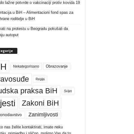
do lažne potvrde o vakcinaciji protiv kovida 19
ntacija u BiH – Alimentacioni fond spas za
rane roditelje u BiH
ati na protestu u Beogradu pokušali da
raju autoput
egorije
iH
Nekategorisano
Obrazovanje
ravosuđe
Regija
udska praksa BiH
Svijet
jesti
Zakoni BiH
Zanimljivosti
onodavstvo
ko nas želite kontaktirati, imate neku
tiju
, primjedbu i slično, molimo Vas da to