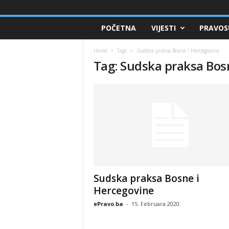
POČETNA
VIJESTI
PRAVOS
Home
Tags
Sudska praksa Bosne i Hercegovine
Tag: Sudska praksa Bos
Sudska praksa Bosne i
Hercegovine
ePravo.ba
-
15. Februara 2020.