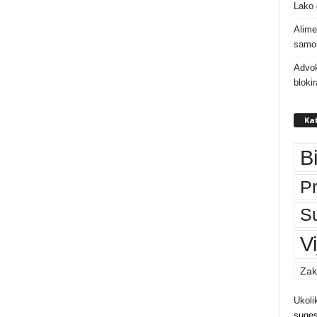
Lako 
Alime
samoh
Advok
bloki
Kat
B
P
S
Vi
Zak
Ukoli
suges