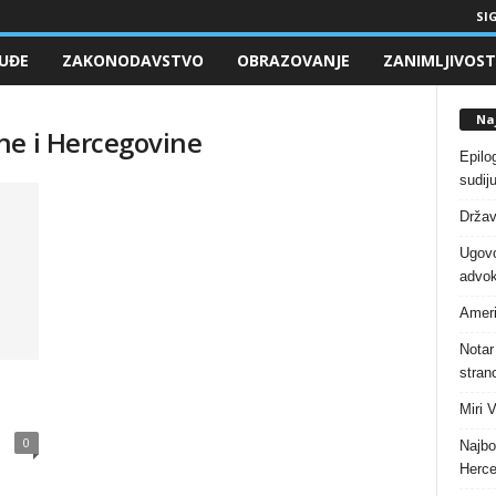
SIG
UĐE
ZAKONODAVSTVO
OBRAZOVANJE
ZANIMLJIVOST
Naj
ne i Hercegovine
Epilo
sudiju
Držav
Ugovo
advok
Ameri
Notar
stranc
Miri 
0
Najbo
Herce