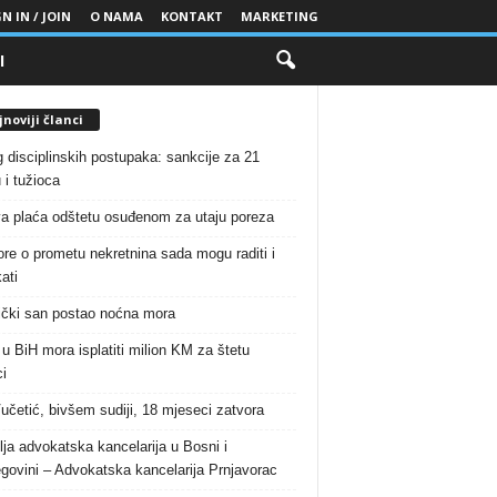
N IN / JOIN
O NAMA
KONTAKT
MARKETING
I
noviji članci
g disciplinskih postupaka: sankcije za 21
 i tužioca
a plaća odštetu osuđenom za utaju poreza
re o prometu nekretnina sada mogu raditi i
ati
čki san postao noćna mora
 u BiH mora isplatiti milion KM za štetu
i
Vučetić, bivšem sudiji, 18 mjeseci zatvora
lja advokatska kancelarija u Bosni i
govini – Advokatska kancelarija Prnjavorac