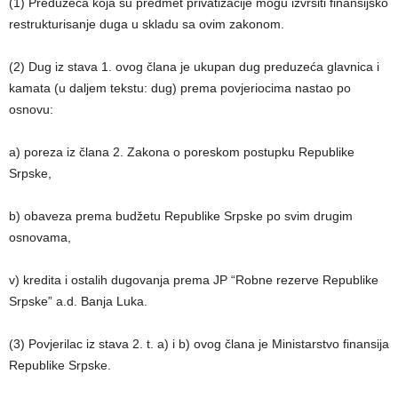
(1) Preduzeća koja su predmet privatizacije mogu izvršiti finansijsko
restrukturisanje duga u skladu sa ovim zakonom.
(2) Dug iz stava 1. ovog člana je ukupan dug preduzeća glavnica i
kamata (u daljem tekstu: dug) prema povjeriocima nastao po
osnovu:
a) poreza iz člana 2. Zakona o poreskom postupku Republike
Srpske,
b) obaveza prema budžetu Republike Srpske po svim drugim
osnovama,
v) kredita i ostalih dugovanja prema JP “Robne rezerve Republike
Srpske” a.d. Banja Luka.
(3) Povjerilac iz stava 2. t. a) i b) ovog člana je Ministarstvo finansija
Republike Srpske.