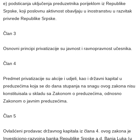
e) podsticanja uključenja preduzetnika porijeklom iz Republike
Srpske, koji poslovnu aktivnost obavljaju u inostranstvu u razvitak
privrede Republike Srpske.
Član 3
Osnovni principi privatizacije su javnost i ravnopravnost učesnika.
Član 4
Predmet privatizacije su akcije i udjeli, kao i državni kapital u
preduzećima koja se do dana stupanja na snagu ovog zakona nisu
konstituisala u skladu sa Zakonom o preduzećima, odnosno
Zakonom o javnim preduzećima.
Član 5
Ovlašćeni prodavac državnog kapitala iz člana 4. ovog zakona je
Investiciono-razvojna banka Republike Srpske a.d. Banja Luka (u