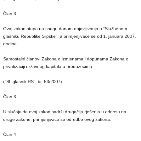
Član 3
Ovaj zakon stupa na snagu danom objavljivanja u “Službenom
glasniku Republike Srpske”, a primjenjivaće se od 1. januara 2007.
godine.
Samostalni članovi Zakona o izmjenama i dopunama Zakona o
privatizaciji državnog kapitala u preduzećima
(“Sl. glasnik RS”, br. 53/2007)
Član 3
U slučaju da ovaj zakon sadrži drugačija rješenja u odnosu na
druge zakone, primjenjivaće se odredbe ovog zakona.
Član 4