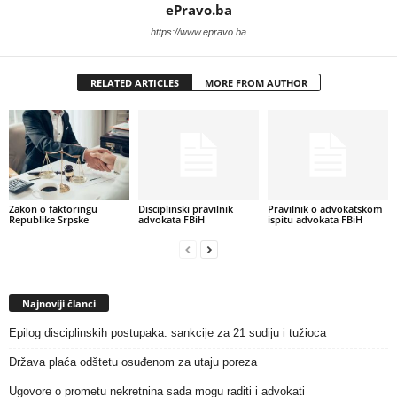
ePravo.ba
https://www.epravo.ba
RELATED ARTICLES
MORE FROM AUTHOR
Zakon o faktoringu
Disciplinski pravilnik
Pravilnik o advokatskom
Republike Srpske
advokata FBiH
ispitu advokata FBiH
Najnoviji članci
Epilog disciplinskih postupaka: sankcije za 21 sudiju i tužioca
Država plaća odštetu osuđenom za utaju poreza
Ugovore o prometu nekretnina sada mogu raditi i advokati