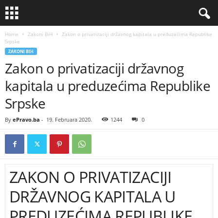
Home
Zakoni BiH
Zakon o privatizaciji državnog kapitala u preduzećima Republike
Srpske
ZAKONI BIH
Zakon o privatizaciji državnog
kapitala u preduzećima Republike
Srpske
By
ePravo.ba
-
19. Februara 2020.
1244
0
ZAKON
O PRIVATIZACIJI
DRŽAVNOG KAPITALA U
PREDUZEĆIMA REPUBLIKE