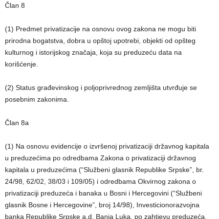
Član 8
(1) Predmet privatizacije na osnovu ovog zakona ne mogu biti
prirodna bogatstva, dobra u opštoj upotrebi, objekti od opšteg
kulturnog i istorijskog značaja, koja su preduzeću data na
korišćenje.
(2) Status građevinskog i poljoprivrednog zemljišta utvrđuje se
posebnim zakonima.
Član 8a
(1) Na osnovu evidencije o izvršenoj privatizaciji državnog kapitala
u preduzećima po odredbama Zakona o privatizaciji državnog
kapitala u preduzećima (“Službeni glasnik Republike Srpske”, br.
24/98, 62/02, 38/03 i 109/05) i odredbama Okvirnog zakona o
privatizaciji preduzeća i banaka u Bosni i Hercegovini (“Službeni
glasnik Bosne i Hercegovine”, broj 14/98), Investicionorazvojna
banka Republike Srpske a.d. Banja Luka, po zahtjevu preduzeća,