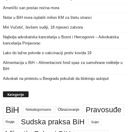
Američki san postao noćna mora
Notar u BiH mora isplatiti milion KM za štetu stranci
Miri Vučetić, bivšem sudiji, 18 mjeseci zatvora
Najbolja advokatska kancelarija u Bosni i Hercegovini – Advokatska
kancelarija Prnjavorac
Lako do lažne potvrde o vakcinaciji protiv kovida 19
Alimentacija u BiH – Alimentacioni fond spas za samohrane roditelje u
BiH
Advokati na protestu u Beogradu pokušali da blokiraju autoput
Kategorije
BiH
Pravosuđe
Nekategorisano
Obrazovanje
Sudska praksa BiH
Regija
Svijet