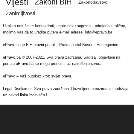
Vijesti
Zakoni BiH
Zakonodavstvo
Zanimljivosti
Ukoliko nas želite kontaktirati, imate neku
sugestiju
, primjedbu i slično,
molimo Vas da to uradite putem e-mail adrese: info@epravo.ba
ePravo.ba je BiH
pravni portal
– Pravni portal Bosne i Hercegovine.
e
Pravo
.ba © 2007-2021. Sva prava zadržana. Sadržaji objavljeni na
portalu
ePravo.ba
se mogu prenositi uz navođenje izvora.
ePravo –
Vaš
putokaz kroz svijet
prava
.
Legal
Disclaimer: Sva
prava zadržana
. Dozvoljeno preuzimanje sadržaja
uz navod
linka
izdavača.!