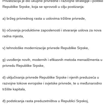
Privatizacija je dio ukupne privredne i razvojne strategije i politike
Republike Srpske, koja se sprovodi u cilju postizanja:
a) bržeg privrednog rasta u uslovima tržišne privrede,
b) očuvanja produktivne zaposlenosti i stvaranje uslova za nova
radna mjesta,
v) tehnološke modernizacije privrede Republike Srpske,
g) uvođenje novih, modernih i efikasnih metoda menadžmenta u
privredu Republike Srpske,
d) uključivanja privrede Republike Srpske i njenih preduzeća u
razvojne tokove evropske i svjetske privrede, te u međunarodno
tržište kapitala,
đ) podsticanja rasta preduzetništva u Republici Srpskoj,