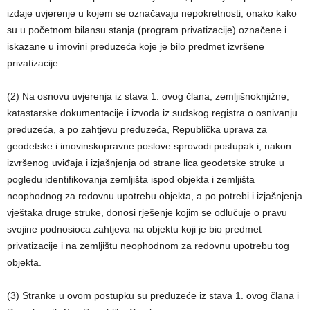
izdaje uvjerenje u kojem se označavaju nepokretnosti, onako kako
su u početnom bilansu stanja (program privatizacije) označene i
iskazane u imovini preduzeća koje je bilo predmet izvršene
privatizacije.
(2) Na osnovu uvjerenja iz stava 1. ovog člana, zemljišnoknjižne,
katastarske dokumentacije i izvoda iz sudskog registra o osnivanju
preduzeća, a po zahtjevu preduzeća, Republička uprava za
geodetske i imovinskopravne poslove sprovodi postupak i, nakon
izvršenog uviđaja i izjašnjenja od strane lica geodetske struke u
pogledu identifikovanja zemljišta ispod objekta i zemljišta
neophodnog za redovnu upotrebu objekta, a po potrebi i izjašnjenja
vještaka druge struke, donosi rješenje kojim se odlučuje o pravu
svojine podnosioca zahtjeva na objektu koji je bio predmet
privatizacije i na zemljištu neophodnom za redovnu upotrebu tog
objekta.
(3) Stranke u ovom postupku su preduzeće iz stava 1. ovog člana i