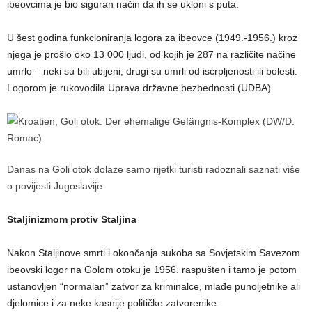
ibeovcima je bio siguran način da ih se ukloni s puta.
U šest godina funkcioniranja logora za ibeovce (1949.-1956.) kroz
njega je prošlo oko 13 000 ljudi, od kojih je 287 na različite načine
umrlo – neki su bili ubijeni, drugi su umrli od iscrpljenosti ili bolesti.
Logorom je rukovodila Uprava državne bezbednosti (UDBA).
Danas na Goli otok dolaze samo rijetki turisti radoznali saznati više
o povijesti Jugoslavije
Staljinizmom protiv Staljina
Nakon Staljinove smrti i okončanja sukoba sa Sovjetskim Savezom
ibeovski logor na Golom otoku je 1956. raspušten i tamo je potom
ustanovljen “normalan” zatvor za kriminalce, mlađe punoljetnike ali
djelomice i za neke kasnije političke zatvorenike.