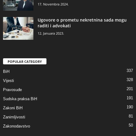
17. Novembra 2024.
Ugovore o prometu nekretnina sada mogu
raditi i advokati
12. Januara 2023.
POPULAR CATEGORY
337
BiH
328
Vijesti
201
Pravosuđe
191
Sudska praksa BiH
190
Zakoni BiH
81
Zanimljivosti
50
Zakonodavstvo