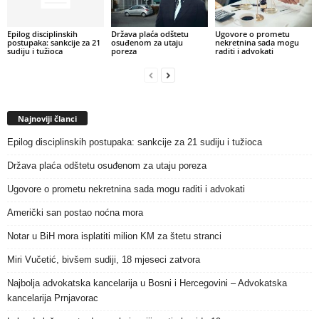
Epilog disciplinskih
Država plaća odštetu
Ugovore o prometu
postupaka: sankcije za 21
osuđenom za utaju
nekretnina sada mogu
sudiju i tužioca
poreza
raditi i advokati
Najnoviji članci
Epilog disciplinskih postupaka: sankcije za 21 sudiju i tužioca
Država plaća odštetu osuđenom za utaju poreza
Ugovore o prometu nekretnina sada mogu raditi i advokati
Američki san postao noćna mora
Notar u BiH mora isplatiti milion KM za štetu stranci
Miri Vučetić, bivšem sudiji, 18 mjeseci zatvora
Najbolja advokatska kancelarija u Bosni i Hercegovini – Advokatska
kancelarija Prnjavorac