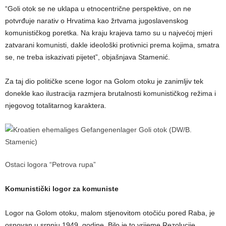
“Goli otok se ne uklapa u etnocentrične perspektive, on ne
potvrđuje narativ o Hrvatima kao žrtvama jugoslavenskog
komunističkog poretka. Na kraju krajeva tamo su u najvećoj mjeri
zatvarani komunisti, dakle ideološki protivnici prema kojima, smatra
se, ne treba iskazivati pijetet”, objašnjava Stamenić.
Za taj dio političke scene logor na Golom otoku je zanimljiv tek
donekle kao ilustracija razmjera brutalnosti komunističkog režima i
njegovog totalitarnog karaktera.
Ostaci logora “Petrova rupa”
Komunistički logor za komuniste
Logor na Golom otoku, malom stjenovitom otočiću pored Raba, je
osnovan u srpnju 1949. godine. Bilo je to vrijeme Rezolucije