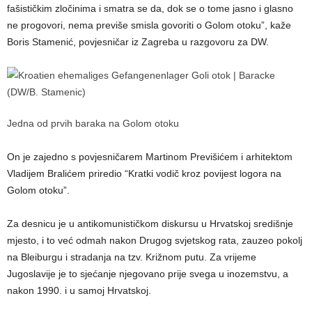
fašističkim zločinima i smatra se da, dok se o tome jasno i glasno
ne progovori, nema previše smisla govoriti o Golom otoku”, kaže
Boris Stamenić, povjesničar iz Zagreba u razgovoru za DW.
Jedna od prvih baraka na Golom otoku
On je zajedno s povjesničarem Martinom Previšićem i arhitektom
Vladijem Bralićem priredio “Kratki vodič kroz povijest logora na
Golom otoku”.
Za desnicu je u antikomunističkom diskursu u Hrvatskoj središnje
mjesto, i to već odmah nakon Drugog svjetskog rata, zauzeo pokolj
na Bleiburgu i stradanja na tzv. Križnom putu. Za vrijeme
Jugoslavije je to sjećanje njegovano prije svega u inozemstvu, a
nakon 1990. i u samoj Hrvatskoj.