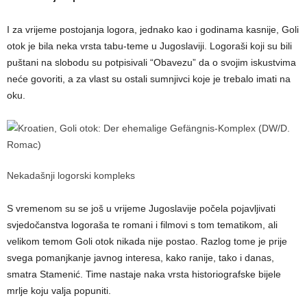
I za vrijeme postojanja logora, jednako kao i godinama kasnije, Goli
otok je bila neka vrsta tabu-teme u Jugoslaviji. Logoraši koji su bili
puštani na slobodu su potpisivali “Obavezu” da o svojim iskustvima
neće govoriti, a za vlast su ostali sumnjivci koje je trebalo imati na
oku.
Nekadašnji logorski kompleks
S vremenom su se još u vrijeme Jugoslavije počela pojavljivati
svjedočanstva logoraša te romani i filmovi s tom tematikom, ali
velikom temom Goli otok nikada nije postao. Razlog tome je prije
svega pomanjkanje javnog interesa, kako ranije, tako i danas,
smatra Stamenić. Time nastaje naka vrsta historiografske bijele
mrlje koju valja popuniti.