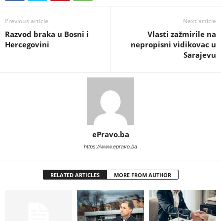
Previous article
Next article
Razvod braka u Bosni i
Vlasti zažmirile na
Hercegovini
nepropisni vidikovac u
Sarajevu
ePravo.ba
https://www.epravo.ba
RELATED ARTICLES
MORE FROM AUTHOR