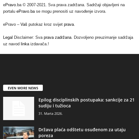
e
Pravo
.ba © 2007-2021. Sva prava zadržana. Sadržaji objavljeni na
portalu
ePravo.ba
se mogu prenositi uz navođenje izvora.
ePravo –
Vaš
putokaz kroz svijet
prava
.
Legal
Disclaimer: Sva
prava zadržana
. Dozvoljeno preuzimanje sadržaja
uz navod
linka
izdavača.!
EVEN MORE NEWS
Epilog disciplinskih postupaka: sankcije za 21
sudiju i tužioca
31. Marta 2026.
Država plaća odštetu osuđenom za utaju
poreza