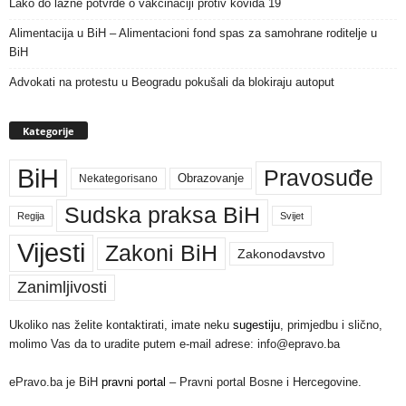
Lako do lažne potvrde o vakcinaciji protiv kovida 19
Alimentacija u BiH – Alimentacioni fond spas za samohrane roditelje u
BiH
Advokati na protestu u Beogradu pokušali da blokiraju autoput
Kategorije
BiH
Pravosuđe
Nekategorisano
Obrazovanje
Sudska praksa BiH
Regija
Svijet
Vijesti
Zakoni BiH
Zakonodavstvo
Zanimljivosti
Ukoliko nas želite kontaktirati, imate neku
sugestiju
, primjedbu i slično,
molimo Vas da to uradite putem e-mail adrese: info@epravo.ba
ePravo.ba je BiH
pravni portal
– Pravni portal Bosne i Hercegovine.