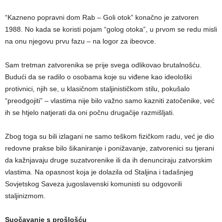
“Kazneno popravni dom Rab – Goli otok” konačno je zatvoren
1988. No kada se koristi pojam “golog otoka”, u prvom se redu misli
na onu njegovu prvu fazu – na logor za ibeovce.
Sam tretman zatvorenika se prije svega odlikovao brutalnošću.
Budući da se radilo o osobama koje su viđene kao ideološki
protivnici, njih se, u klasičnom staljinističkom stilu, pokušalo
“preodgojiti” – vlastima nije bilo važno samo kazniti zatočenike, već
ih se htjelo natjerati da oni počnu drugačije razmišljati.
Zbog toga su bili izlagani ne samo teškom fizičkom radu, već je dio
redovne prakse bilo šikaniranje i ponižavanje, zatvorenici su tjerani
da kažnjavaju druge suzatvorenike ili da ih denunciraju zatvorskim
vlastima. Na opasnost koja je dolazila od Staljina i tadašnjeg
Sovjetskog Saveza jugoslavenski komunisti su odgovorili
staljinizmom.
Suočavanje s prošlošću