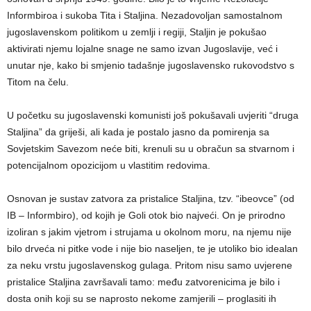
Informbiroa i sukoba Tita i Staljina. Nezadovoljan samostalnom
jugoslavenskom politikom u zemlji i regiji, Staljin je pokušao
aktivirati njemu lojalne snage ne samo izvan Jugoslavije, već i
unutar nje, kako bi smjenio tadašnje jugoslavensko rukovodstvo s
Titom na čelu.
U početku su jugoslavenski komunisti još pokušavali uvjeriti “druga
Staljina” da griješi, ali kada je postalo jasno da pomirenja sa
Sovjetskim Savezom neće biti, krenuli su u obračun sa stvarnom i
potencijalnom opozicijom u vlastitim redovima.
Osnovan je sustav zatvora za pristalice Staljina, tzv. “ibeovce” (od
IB – Informbiro), od kojih je Goli otok bio najveći. On je prirodno
izoliran s jakim vjetrom i strujama u okolnom moru, na njemu nije
bilo drveća ni pitke vode i nije bio naseljen, te je utoliko bio idealan
za neku vrstu jugoslavenskog gulaga. Pritom nisu samo uvjerene
pristalice Staljina završavali tamo: među zatvorenicima je bilo i
dosta onih koji su se naprosto nekome zamjerili – proglasiti ih