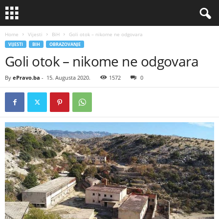
Home
Vijesti
BiH
Goli otok – nikome ne odgovara
VIJESTI
BIH
OBRAZOVANJE
Goli otok – nikome ne odgovara
By
ePravo.ba
-
15. Augusta 2020.
1572
0