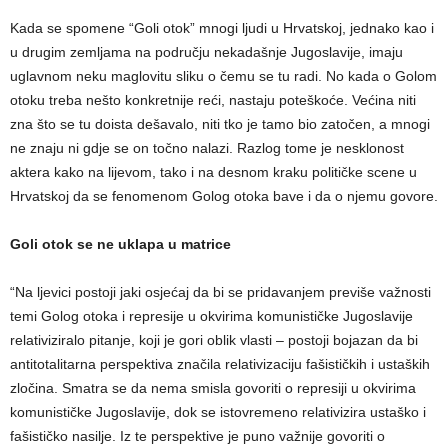
Kada se spomene “Goli otok” mnogi ljudi u Hrvatskoj, jednako kao i
u drugim zemljama na području nekadašnje Jugoslavije, imaju
uglavnom neku maglovitu sliku o čemu se tu radi. No kada o Golom
otoku treba nešto konkretnije reći, nastaju poteškoće. Većina niti
zna što se tu doista dešavalo, niti tko je tamo bio zatočen, a mnogi
ne znaju ni gdje se on točno nalazi. Razlog tome je nesklonost
aktera kako na lijevom, tako i na desnom kraku političke scene u
Hrvatskoj da se fenomenom Golog otoka bave i da o njemu govore.
Goli otok se ne uklapa u matrice
“Na ljevici postoji jaki osjećaj da bi se pridavanjem previše važnosti
temi Golog otoka i represije u okvirima komunističke Jugoslavije
relativiziralo pitanje, koji je gori oblik vlasti – postoji bojazan da bi
antitotalitarna perspektiva značila relativizaciju fašističkih i ustaških
zločina. Smatra se da nema smisla govoriti o represiji u okvirima
komunističke Jugoslavije, dok se istovremeno relativizira ustaško i
fašističko nasilje. Iz te perspektive je puno važnije govoriti o