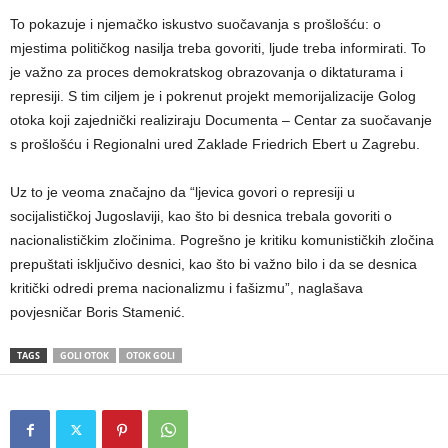
To pokazuje i njemačko iskustvo suočavanja s prošlošću: o
mjestima političkog nasilja treba govoriti, ljude treba informirati. To
je važno za proces demokratskog obrazovanja o diktaturama i
represiji. S tim ciljem je i pokrenut projekt memorijalizacije Golog
otoka koji zajednički realiziraju Documenta – Centar za suočavanje
s prošlošću i Regionalni ured Zaklade Friedrich Ebert u Zagrebu.
Uz to je veoma značajno da “ljevica govori o represiji u
socijalističkoj Jugoslaviji, kao što bi desnica trebala govoriti o
nacionalističkim zločinima. Pogrešno je kritiku komunističkih zločina
prepuštati isključivo desnici, kao što bi važno bilo i da se desnica
kritički odredi prema nacionalizmu i fašizmu”, naglašava
povjesničar Boris Stamenić.
TAGS
GOLI OTOK
OTOK GOLI