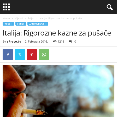
Home
Vijesti
Svijet
Italija: Rigorozne kazne za pušače
VIJESTI
SVIJET
ZANIMLJIVOSTI
Italija: Rigorozne kazne za pušače
By
ePravo.ba
-
2. Februara 2016.
1218
0