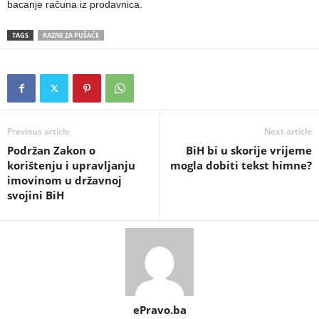
bacanje računa iz prodavnica.
TAGS
KAZNE ZA PUŠAČE
Previous article
Next article
Podržan Zakon o
BiH bi u skorije vrijeme
korištenju i upravljanju
mogla dobiti tekst himne?
imovinom u državnoj
svojini BiH
ePravo.ba