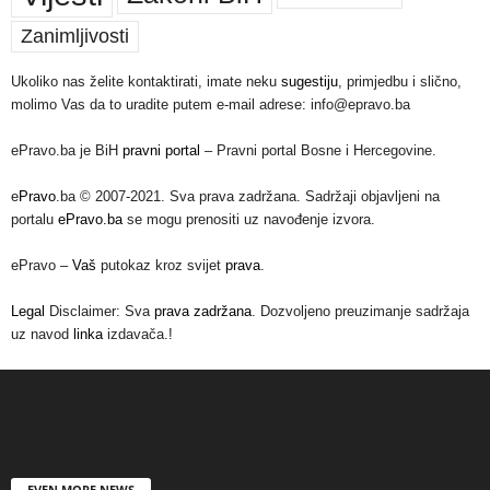
Zanimljivosti
Ukoliko nas želite kontaktirati, imate neku
sugestiju
, primjedbu i slično,
molimo Vas da to uradite putem e-mail adrese: info@epravo.ba
ePravo.ba je BiH
pravni portal
– Pravni portal Bosne i Hercegovine.
e
Pravo
.ba © 2007-2021. Sva prava zadržana. Sadržaji objavljeni na
portalu
ePravo.ba
se mogu prenositi uz navođenje izvora.
ePravo –
Vaš
putokaz kroz svijet
prava
.
Legal
Disclaimer: Sva
prava zadržana
. Dozvoljeno preuzimanje sadržaja
uz navod
linka
izdavača.!
EVEN MORE NEWS