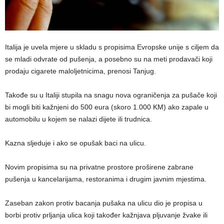
Italija je uvela mjere u skladu s propisima Evropske unije s ciljem da
se mladi odvrate od pušenja, a posebno su na meti prodavači koji
prodaju cigarete maloljetnicima, prenosi Tanjug.
Takođe su u Italiji stupila na snagu nova ograničenja za pušače koji
bi mogli biti kažnjeni do 500 eura (skoro 1.000 KM) ako zapale u
automobilu u kojem se nalazi dijete ili trudnica.
Kazna sljeduje i ako se opušak baci na ulicu.
Novim propisima su na privatne prostore proširene zabrane
pušenja u kancelarijama, restoranima i drugim javnim mjestima.
Zaseban zakon protiv bacanja pušaka na ulicu dio je propisa u
borbi protiv prljanja ulica koji također kažnjava pljuvanje žvake ili