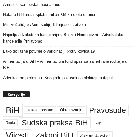
Američki san postao noćna mora
Notar u BiH mora isplatiti milion KM za štetu stranci
Miri Vučetić, bivšem sudiji, 18 mjeseci zatvora
Najbolja advokatska kancelarija u Bosni i Hercegovini – Advokatska
kancelarija Prnjavorac
Lako do lažne potvrde o vakcinaciji protiv kovida 19
Alimentacija u BiH – Alimentacioni fond spas za samohrane roditelje u
BiH
Advokati na protestu u Beogradu pokušali da blokiraju autoput
Kategorije
BiH
Pravosuđe
Nekategorisano
Obrazovanje
Sudska praksa BiH
Regija
Svijet
Vijesti
Zakoni BiH
Zakonodavstvo