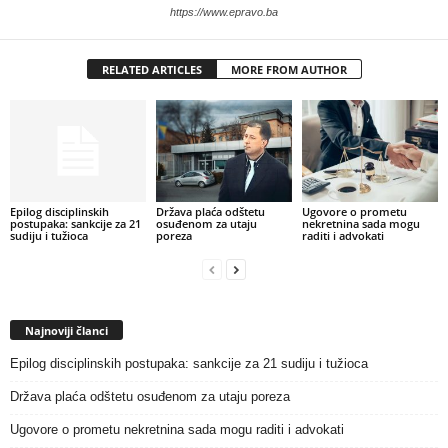
https://www.epravo.ba
RELATED ARTICLES
MORE FROM AUTHOR
Epilog disciplinskih
Država plaća odštetu
Ugovore o prometu
postupaka: sankcije za 21
osuđenom za utaju
nekretnina sada mogu
sudiju i tužioca
poreza
raditi i advokati
Najnoviji članci
Epilog disciplinskih postupaka: sankcije za 21 sudiju i tužioca
Država plaća odštetu osuđenom za utaju poreza
Ugovore o prometu nekretnina sada mogu raditi i advokati