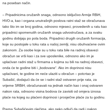
na poseban način.
– Pripadnicima oružanih snaga, odnsono isključivo Armije RBiH,
HVO-a, kao i organa unutrašnjih poslova ratni staž se obračunava
tako što im se broj godina, odnosno mjeseci, provedenih u ratu kao
pripadnici spomenutih oružanih snaga udvostručava, a za svaku
godinu dobijaju po pola boda. Pripadnici drugih oružanih formacija,
koje su postojale u toku rata u našoj zemlji, nisu obuhvaćene ovim
zakonom. Za osobe koje su u toku rata bile na radnoj obavezi
obračun se vrši kao i za sve uposlenike, odnosno ako im je
uplaćivan radni staž u firmama u kojima su bili na radnoj obavezi,
onda će te godine biti i „bodovane“. Ako im doprinosi nisu
uplaćivani, te godine im neće ulaziti u obračun – potcrtao je
Subašić, dodajući da će se i radni staž ostvaren prije rata, za
vrijeme SRBiH, obračunavati na jednak način kao i onaj ostvaren
nakon rata, odnsono visina bodova će zavisiti od omjera iznosa
plaće na kojeg su plaćeni doprinosi i prosječne plaće za tu godinu.
Prema Subašićevim riječima, ako neko odluči da radi i nakon