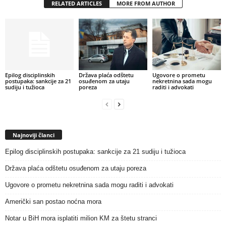
RELATED ARTICLES
MORE FROM AUTHOR
Epilog disciplinskih
Država plaća odštetu
Ugovore o prometu
postupaka: sankcije za 21
osuđenom za utaju
nekretnina sada mogu
sudiju i tužioca
poreza
raditi i advokati
Najnoviji članci
Epilog disciplinskih postupaka: sankcije za 21 sudiju i tužioca
Država plaća odštetu osuđenom za utaju poreza
Ugovore o prometu nekretnina sada mogu raditi i advokati
Američki san postao noćna mora
Notar u BiH mora isplatiti milion KM za štetu stranci