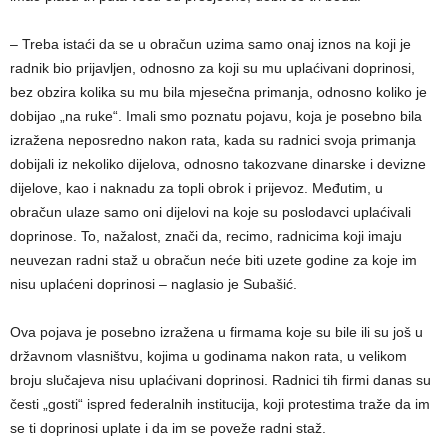
– Treba istaći da se u obračun uzima samo onaj iznos na koji je
radnik bio prijavljen, odnosno za koji su mu uplaćivani doprinosi,
bez obzira kolika su mu bila mjesečna primanja, odnosno koliko je
dobijao „na ruke“. Imali smo poznatu pojavu, koja je posebno bila
izražena neposredno nakon rata, kada su radnici svoja primanja
dobijali iz nekoliko dijelova, odnosno takozvane dinarske i devizne
dijelove, kao i naknadu za topli obrok i prijevoz. Međutim, u
obračun ulaze samo oni dijelovi na koje su poslodavci uplaćivali
doprinose. To, nažalost, znači da, recimo, radnicima koji imaju
neuvezan radni staž u obračun neće biti uzete godine za koje im
nisu uplaćeni doprinosi – naglasio je Subašić.
Ova pojava je posebno izražena u firmama koje su bile ili su još u
državnom vlasništvu, kojima u godinama nakon rata, u velikom
broju slučajeva nisu uplaćivani doprinosi. Radnici tih firmi danas su
česti „gosti“ ispred federalnih institucija, koji protestima traže da im
se ti doprinosi uplate i da im se poveže radni staž.