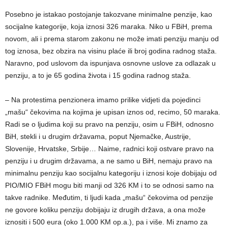
Posebno je istakao postojanje takozvane minimalne penzije, kao
socijalne kategorije, koja iznosi 326 maraka. Niko u FBiH, prema
novom, ali i prema starom zakonu ne može imati penziju manju od
tog iznosa, bez obzira na visinu plaće ili broj godina radnog staža.
Naravno, pod uslovom da ispunjava osnovne uslove za odlazak u
penziju, a to je 65 godina života i 15 godina radnog staža.
– Na protestima penzionera imamo prilike vidjeti da pojedinci
„mašu“ čekovima na kojima je upisan iznos od, recimo, 50 maraka.
Radi se o ljudima koji su pravo na penziju, osim u FBiH, odnosno
BiH, stekli i u drugim državama, poput Njemačke, Austrije,
Slovenije, Hrvatske, Srbije… Naime, radnici koji ostvare pravo na
penziju i u drugim državama, a ne samo u BiH, nemaju pravo na
minimalnu penziju kao socijalnu kategoriju i iznosi koje dobijaju od
PIO/MIO FBiH mogu biti manji od 326 KM i to se odnosi samo na
takve radnike. Međutim, ti ljudi kada „mašu“ čekovima od penzije
ne govore koliku penziju dobijaju iz drugih država, a ona može
iznositi i 500 eura (oko 1.000 KM op.a.), pa i više. Mi znamo za