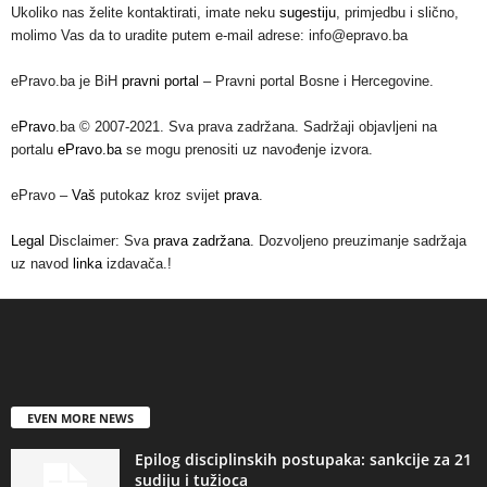
Ukoliko nas želite kontaktirati, imate neku
sugestiju
, primjedbu i slično,
molimo Vas da to uradite putem e-mail adrese: info@epravo.ba
ePravo.ba je BiH
pravni portal
– Pravni portal Bosne i Hercegovine.
e
Pravo
.ba © 2007-2021. Sva prava zadržana. Sadržaji objavljeni na
portalu
ePravo.ba
se mogu prenositi uz navođenje izvora.
ePravo –
Vaš
putokaz kroz svijet
prava
.
Legal
Disclaimer: Sva
prava zadržana
. Dozvoljeno preuzimanje sadržaja
uz navod
linka
izdavača.!
EVEN MORE NEWS
Epilog disciplinskih postupaka: sankcije za 21
sudiju i tužioca