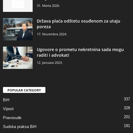
31. Marta 2026.
Država plaća odštetu osuđenom za utaju
poreza
17. Novembra 2024.
Ugovore o prometu nekretnina sada mogu
raditi i advokati
12. Januara 2023.
POPULAR CATEGORY
337
BiH
328
Vijesti
201
Pravosuđe
191
Sudska praksa BiH