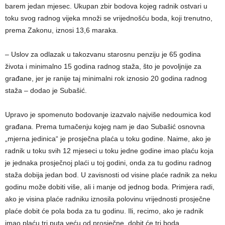
barem jedan mjesec. Ukupan zbir bodova kojeg radnik ostvari u
toku svog radnog vijeka množi se vrijednošću boda, koji trenutno,
prema Zakonu, iznosi 13,6 maraka.
– Uslov za odlazak u takozvanu starosnu penziju je 65 godina
života i minimalno 15 godina radnog staža, što je povoljnije za
građane, jer je ranije taj minimalni rok iznosio 20 godina radnog
staža – dodao je Subašić.
Upravo je spomenuto bodovanje izazvalo najviše nedoumica kod
građana. Prema tumačenju kojeg nam je dao Subašić osnovna
„mjerna jedinica“ je prosječna plaća u toku godine. Naime, ako je
radnik u toku svih 12 mjeseci u toku jedne godine imao plaću koja
je jednaka prosječnoj plaći u toj godini, onda za tu godinu radnog
staža dobija jedan bod. U zavisnosti od visine plaće radnik za neku
godinu može dobiti više, ali i manje od jednog boda. Primjera radi,
ako je visina plaće radniku iznosila polovinu vrijednosti prosječne
plaće dobit će pola boda za tu godinu. Ili, recimo, ako je radnik
imao plaću tri puta veću od prosječne, dobit će tri boda.