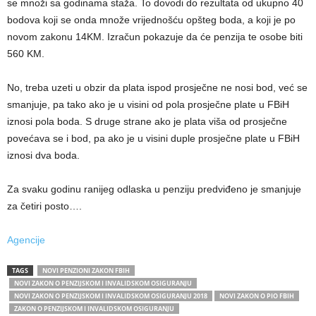
se množi sa godinama staža. To dovodi do rezultata od ukupno 40
bodova koji se onda množe vrijednošću opšteg boda, a koji je po
novom zakonu 14KM. Izračun pokazuje da će penzija te osobe biti
560 KM.
No, treba uzeti u obzir da plata ispod prosječne ne nosi bod, već se
smanjuje, pa tako ako je u visini od pola prosječne plate u FBiH
iznosi pola boda. S druge strane ako je plata viša od prosječne
povećava se i bod, pa ako je u visini duple prosječne plate u FBiH
iznosi dva boda.
Za svaku godinu ranijeg odlaska u penziju predviđeno je smanjuje
za četiri posto….
Agencije
TAGS
NOVI PENZIONI ZAKON FBIH
NOVI ZAKON O PENZIJSKOM I INVALIDSKOM OSIGURANJU
NOVI ZAKON O PENZIJSKOM I INVALIDSKOM OSIGURANJU 2018
NOVI ZAKON O PIO FBIH
ZAKON O PENZIJSKOM I INVALIDSKOM OSIGURANJU