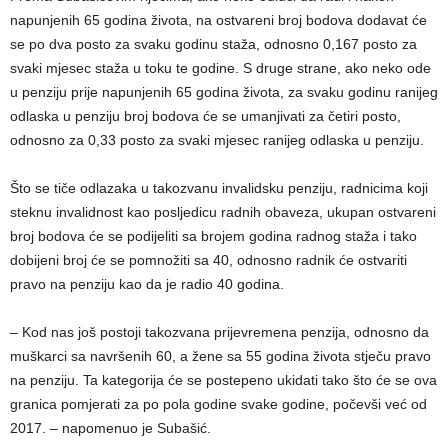
napunjenih 65 godina života, na ostvareni broj bodova dodavat će
se po dva posto za svaku godinu staža, odnosno 0,167 posto za
svaki mjesec staža u toku te godine. S druge strane, ako neko ode
u penziju prije napunjenih 65 godina života, za svaku godinu ranijeg
odlaska u penziju broj bodova će se umanjivati za četiri posto,
odnosno za 0,33 posto za svaki mjesec ranijeg odlaska u penziju.
Što se tiče odlazaka u takozvanu invalidsku penziju, radnicima koji
steknu invalidnost kao posljedicu radnih obaveza, ukupan ostvareni
broj bodova će se podijeliti sa brojem godina radnog staža i tako
dobijeni broj će se pomnožiti sa 40, odnosno radnik će ostvariti
pravo na penziju kao da je radio 40 godina.
– Kod nas još postoji takozvana prijevremena penzija, odnosno da
muškarci sa navršenih 60, a žene sa 55 godina života stječu pravo
na penziju. Ta kategorija će se postepeno ukidati tako što će se ova
granica pomjerati za po pola godine svake godine, počevši već od
2017. – napomenuo je Subašić.