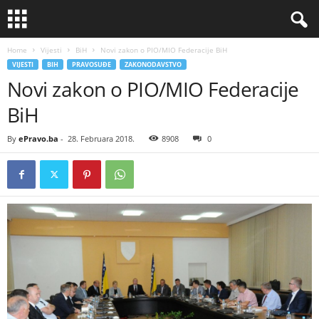
Home
Vijesti
BiH
Novi zakon o PIO/MIO Federacije BiH
VIJESTI
BIH
PRAVOSUĐE
ZAKONODAVSTVO
Novi zakon o PIO/MIO Federacije
BiH
By
ePravo.ba
-
28. Februara 2018.
8908
0