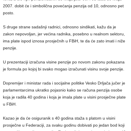
2007. dobit će i simbolična povećanja penzija od 10, odnosno pet
posto.
S druge strane sadašnji radnici, odnosno sindikati, kažu da je
zakon nepovoljan, jer većina radnika, posebno u realnom sektoru,
ima plate ispod iznosa prosječnih u FBiH, te da će zato imati i niže
penzije.
U prezentaciji izračuna visine penzije po novom zakonu pokazana
je formula po kojoj bi svako mogao izračunati visinu svoje penzije.
Dopremijer i ministar rada i socijalne politike Vesko Drljača jučer je
parlamentarcima ukratko pojasnio kako se računa penzija osobe
koja je radila 40 godina i koja je imala plate u visini prosječne plate
u FBiH.
Kazao je da će osiguranik s 40 godina staža s platom u visini
prosječne u Federaciji, za svaku godinu dobivati po jedan bod koji