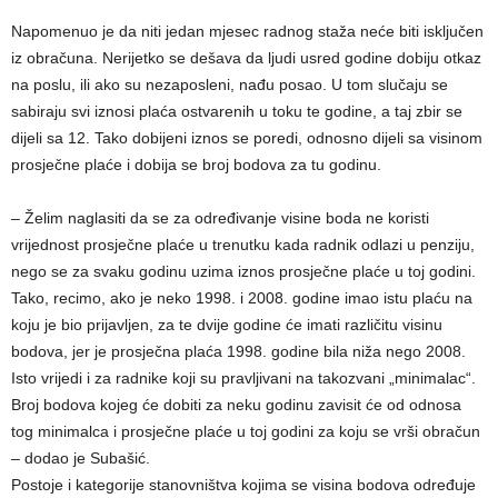
Napomenuo je da niti jedan mjesec radnog staža neće biti isključen
iz obračuna. Nerijetko se dešava da ljudi usred godine dobiju otkaz
na poslu, ili ako su nezaposleni, nađu posao. U tom slučaju se
sabiraju svi iznosi plaća ostvarenih u toku te godine, a taj zbir se
dijeli sa 12. Tako dobijeni iznos se poredi, odnosno dijeli sa visinom
prosječne plaće i dobija se broj bodova za tu godinu.
– Želim naglasiti da se za određivanje visine boda ne koristi
vrijednost prosječne plaće u trenutku kada radnik odlazi u penziju,
nego se za svaku godinu uzima iznos prosječne plaće u toj godini.
Tako, recimo, ako je neko 1998. i 2008. godine imao istu plaću na
koju je bio prijavljen, za te dvije godine će imati različitu visinu
bodova, jer je prosječna plaća 1998. godine bila niža nego 2008.
Isto vrijedi i za radnike koji su pravljivani na takozvani „minimalac“.
Broj bodova kojeg će dobiti za neku godinu zavisit će od odnosa
tog minimalca i prosječne plaće u toj godini za koju se vrši obračun
– dodao je Subašić.
Postoje i kategorije stanovništva kojima se visina bodova određuje