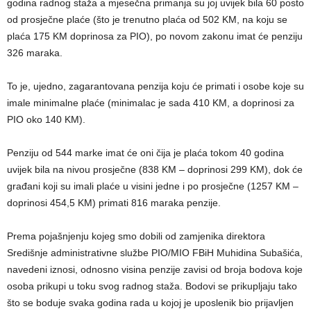
godina radnog staža a mjesečna primanja su joj uvijek bila 60 posto
od prosječne plaće (što je trenutno plaća od 502 KM, na koju se
plaća 175 KM doprinosa za PIO), po novom zakonu imat će penziju
326 maraka.
To je, ujedno, zagarantovana penzija koju će primati i osobe koje su
imale minimalne plaće (minimalac je sada 410 KM, a doprinosi za
PIO oko 140 KM).
Penziju od 544 marke imat će oni čija je plaća tokom 40 godina
uvijek bila na nivou prosječne (838 KM – doprinosi 299 KM), dok će
građani koji su imali plaće u visini jedne i po prosječne (1257 KM –
doprinosi 454,5 KM) primati 816 maraka penzije.
Prema pojašnjenju kojeg smo dobili od zamjenika direktora
Središnje administrativne službe PIO/MIO FBiH Muhidina Subašića,
navedeni iznosi, odnosno visina penzije zavisi od broja bodova koje
osoba prikupi u toku svog radnog staža. Bodovi se prikupljaju tako
što se boduje svaka godina rada u kojoj je uposlenik bio prijavljen