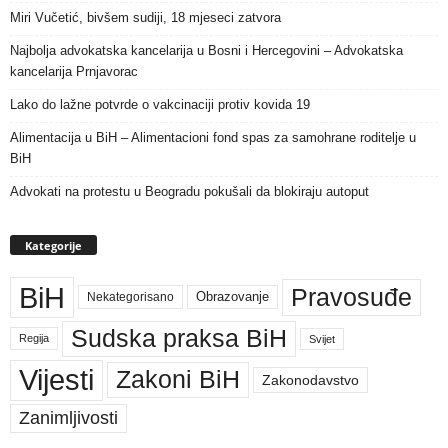
Miri Vučetić, bivšem sudiji, 18 mjeseci zatvora
Najbolja advokatska kancelarija u Bosni i Hercegovini – Advokatska
kancelarija Prnjavorac
Lako do lažne potvrde o vakcinaciji protiv kovida 19
Alimentacija u BiH – Alimentacioni fond spas za samohrane roditelje u
BiH
Advokati na protestu u Beogradu pokušali da blokiraju autoput
Kategorije
BiH
Pravosuđe
Nekategorisano
Obrazovanje
Sudska praksa BiH
Regija
Svijet
Vijesti
Zakoni BiH
Zakonodavstvo
Zanimljivosti