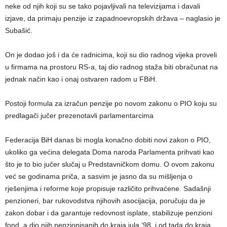
neke od njih koji su se tako pojavljivali na televizijama i davali
izjave, da primaju penzije iz zapadnoevropskih država – naglasio je
Subašić.
On je dodao još i da će radnicima, koji su dio radnog vijeka proveli
u firmama na prostoru RS-a, taj dio radnog staža biti obračunat na
jednak način kao i onaj ostvaren radom u FBiH.
Postoji formula za izračun penzije po novom zakonu o PIO koju su
predlagači jučer prezenotavli parlamentarcima
Federacija BiH danas bi mogla konačno dobiti novi zakon o PIO,
ukoliko ga većina delegata Doma naroda Parlamenta prihvati kao
što je to bio jučer slučaj u Predstavničkom domu. O ovom zakonu
već se godinama priča, a sasvim je jasno da su mišljenja o
rješenjima i reforme koje propisuje različito prihvaćene. Sadašnji
penzioneri, bar rukovodstva njihovih asocijacija, poručuju da je
zakon dobar i da garantuje redovnost isplate, stabilizuje penzioni
fond, a dio njih penzionisanih do kraja jula ‘98. i od tada do kraja