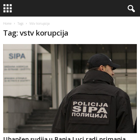
Home
Tags
Vstv korupcija
Tag: vstv korupcija
Uhapšen sudija u Banja Luci radi primanja