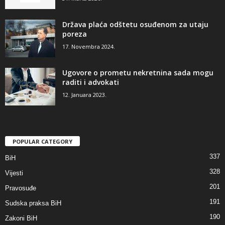
Država plaća odštetu osuđenom za utaju
poreza
17. Novembra 2024.
Ugovore o prometu nekretnina sada mogu
raditi i advokati
12. Januara 2023.
POPULAR CATEGORY
337
BiH
328
Vijesti
201
Pravosuđe
191
Sudska praksa BiH
190
Zakoni BiH