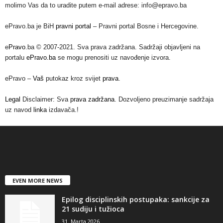
molimo Vas da to uradite putem e-mail adrese: info@epravo.ba
ePravo.ba je BiH
pravni portal
– Pravni portal Bosne i Hercegovine.
e
Pravo
.ba © 2007-2021. Sva prava zadržana. Sadržaji objavljeni na
portalu
ePravo.ba
se mogu prenositi uz navođenje izvora.
ePravo –
Vaš
putokaz kroz svijet
prava
.
Legal
Disclaimer: Sva
prava zadržana
. Dozvoljeno preuzimanje sadržaja
uz navod
linka
izdavača.!
EVEN MORE NEWS
Epilog disciplinskih postupaka: sankcije za
21 sudiju i tužioca
31. Marta 2026.