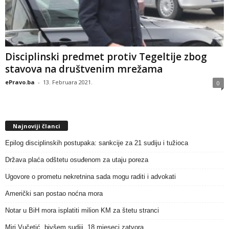
Disciplinski predmet protiv Tegeltije zbog
stavova na društvenim mrežama
ePravo.ba
-
13. Februara 2021.
0
Najnoviji članci
Epilog disciplinskih postupaka: sankcije za 21 sudiju i tužioca
Država plaća odštetu osuđenom za utaju poreza
Ugovore o prometu nekretnina sada mogu raditi i advokati
Američki san postao noćna mora
Notar u BiH mora isplatiti milion KM za štetu stranci
Miri Vučetić, bivšem sudiji, 18 mjeseci zatvora