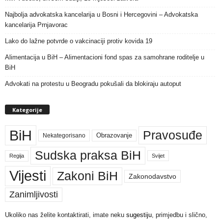
Najbolja advokatska kancelarija u Bosni i Hercegovini – Advokatska
kancelarija Prnjavorac
Lako do lažne potvrde o vakcinaciji protiv kovida 19
Alimentacija u BiH – Alimentacioni fond spas za samohrane roditelje u
BiH
Advokati na protestu u Beogradu pokušali da blokiraju autoput
Kategorije
BiH
Pravosuđe
Nekategorisano
Obrazovanje
Sudska praksa BiH
Regija
Svijet
Vijesti
Zakoni BiH
Zakonodavstvo
Zanimljivosti
Ukoliko nas želite kontaktirati, imate neku
sugestiju
, primjedbu i slično,