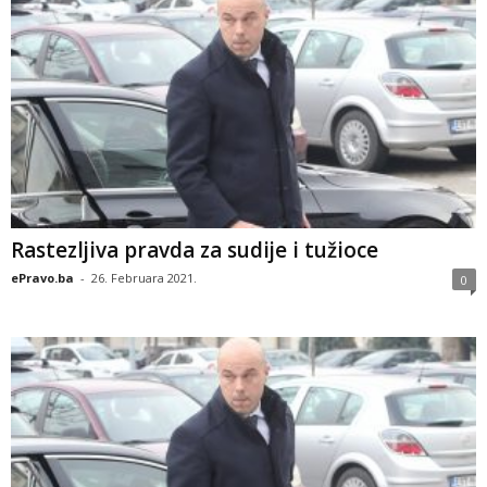
Rastezljiva pravda za sudije i tužioce
ePravo.ba
-
26. Februara 2021.
0