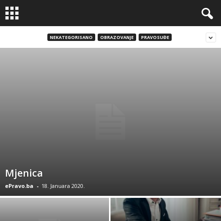
NEKATEGORISANO
OBRAZOVANJE
PRAVOSUĐE
Mjenica
ePravo.ba
-
18. Januara 2020.