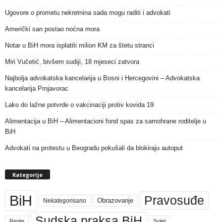
Ugovore o prometu nekretnina sada mogu raditi i advokati
Američki san postao noćna mora
Notar u BiH mora isplatiti milion KM za štetu stranci
Miri Vučetić, bivšem sudiji, 18 mjeseci zatvora
Najbolja advokatska kancelarija u Bosni i Hercegovini – Advokatska
kancelarija Prnjavorac
Lako do lažne potvrde o vakcinaciji protiv kovida 19
Alimentacija u BiH – Alimentacioni fond spas za samohrane roditelje u
BiH
Advokati na protestu u Beogradu pokušali da blokiraju autoput
Kategorije
BiH
Pravosuđe
Nekategorisano
Obrazovanje
Sudska praksa BiH
Regija
Svijet