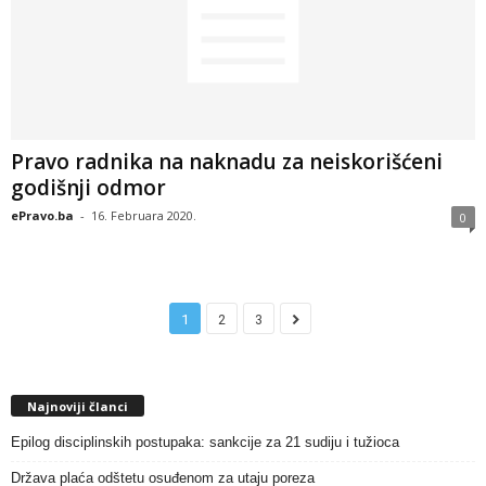
Pravo radnika na naknadu za neiskorišćeni
godišnji odmor
ePravo.ba
-
16. Februara 2020.
0
1
2
3
Najnoviji članci
Epilog disciplinskih postupaka: sankcije za 21 sudiju i tužioca
Država plaća odštetu osuđenom za utaju poreza