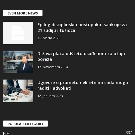
EVEN MORE NEWS
Epilog disciplinskih postupaka: sankcije za
21 sudiju i tužioca
31. Marta 2026.
Država plaća odštetu osuđenom za utaju
poreza
17. Novembra 2024.
Ugovore o prometu nekretnina sada mogu
raditi i advokati
12. Januara 2023.
POPULAR CATEGORY
337
BiH