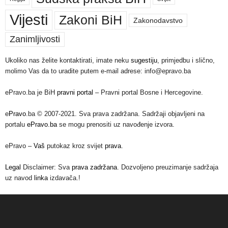
Vijesti
Zakoni BiH
Zakonodavstvo
Zanimljivosti
Ukoliko nas želite kontaktirati, imate neku
sugestiju
, primjedbu i slično,
molimo Vas da to uradite putem e-mail adrese: info@epravo.ba
ePravo.ba je BiH
pravni portal
– Pravni portal Bosne i Hercegovine.
e
Pravo
.ba © 2007-2021. Sva prava zadržana. Sadržaji objavljeni na
portalu
ePravo.ba
se mogu prenositi uz navođenje izvora.
ePravo –
Vaš
putokaz kroz svijet
prava
.
Legal
Disclaimer: Sva
prava zadržana
. Dozvoljeno preuzimanje sadržaja
uz navod
linka
izdavača.!