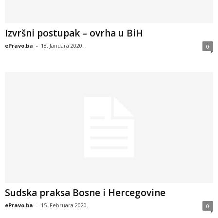
Izvršni postupak – ovrha u BiH
ePravo.ba
-
18. Januara 2020.
0
Sudska praksa Bosne i Hercegovine
ePravo.ba
-
15. Februara 2020.
0