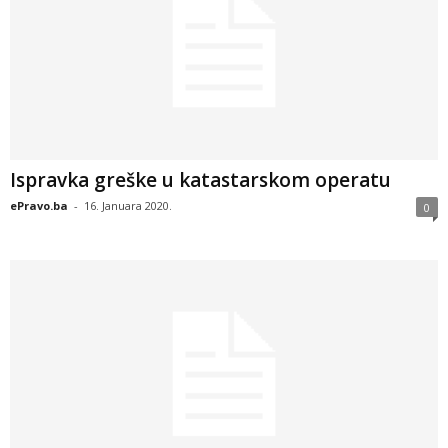
Ispravka greške u katastarskom operatu
ePravo.ba
-
16. Januara 2020.
0