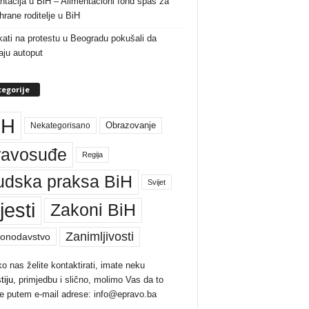
ntacija u BiH – Alimentacioni fond spas za
rane roditelje u BiH
ati na protestu u Beogradu pokušali da
raju autoput
egorije
iH
Nekategorisano
Obrazovanje
ravosuđe
Regija
udska praksa BiH
Svijet
jesti
Zakoni BiH
Zanimljivosti
onodavstvo
ko nas želite kontaktirati, imate neku
tiju
, primjedbu i slično, molimo Vas da to
te putem e-mail adrese: info@epravo.ba