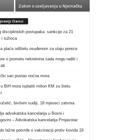
Zakon o useljavanju u Njemačku
noviji članci
g disciplinskih postupaka: sankcije za 21
 i tužioca
a plaća odštetu osuđenom za utaju poreza
re o prometu nekretnina sada mogu raditi i
ati
čki san postao noćna mora
 u BiH mora isplatiti milion KM za štetu
i
Vučetić, bivšem sudiji, 18 mjeseci zatvora
lja advokatska kancelarija u Bosni i
govini – Advokatska kancelarija Prnjavorac
do lažne potvrde o vakcinaciji protiv kovida 19