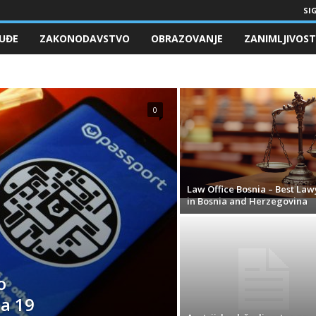
SIG
UĐE
ZAKONODAVSTVO
OBRAZOVANJE
ZANIMLJIVOST
0
Law Office Bosnia – Best Law
in Bosnia and Herzegovina
o
da 19