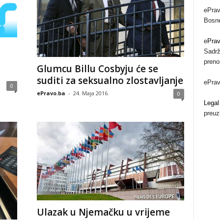
ePrav
Bosne
e
Pra
Sadrž
preno
Glumcu Billu Cosbyju će se
suditi za seksualno zlostavljanje
ePra
0
ePravo.ba
-
24. Maja 2016.
0
Legal
preuz
Ulazak u Njemačku u vrijeme