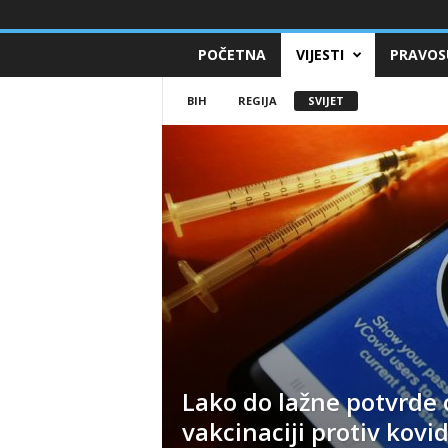
POČETNA
VIJESTI
PRAVOS
BIH
REGIJA
SVIJET
Lako do lažne potvrde 
vakcinaciji protiv kovi