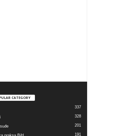
PULAR CATEGORY
337
328
i
201
suđe
191
a praksa BiH