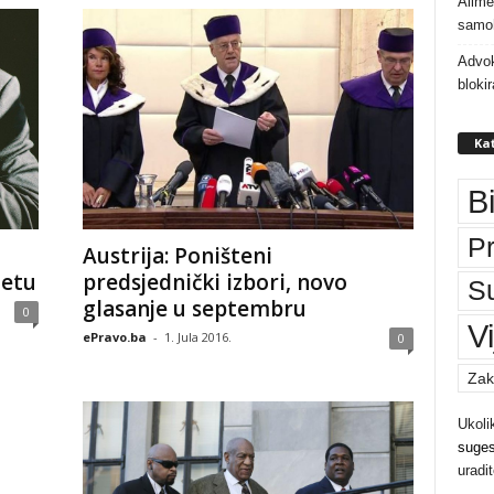
Alime
samoh
Advok
bloki
Kat
B
P
Austrija: Poništeni
jetu
predsjednički izbori, novo
S
glasanje u septembru
0
Vi
ePravo.ba
-
1. Jula 2016.
0
Zak
Ukoli
suges
uradi