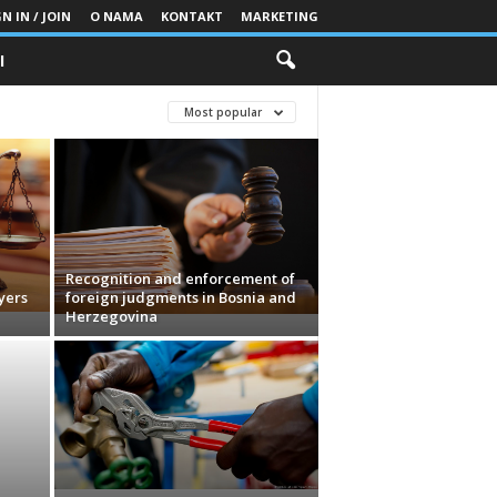
N IN / JOIN
O NAMA
KONTAKT
MARKETING
I
Most popular
Recognition and enforcement of
yers
foreign judgments in Bosnia and
Herzegovina