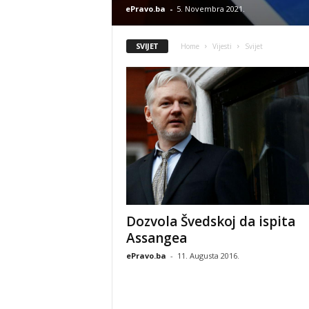
ePravo.ba
-
5. Novembra 2021.
SVIJET
Home
Vijesti
Svijet
Dozvola Švedskoj da ispita
Assangea
ePravo.ba
-
11. Augusta 2016.