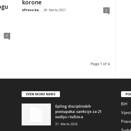
korone
logu
ePravo.ba
-
28. Marta 2021.
0
0
Page 1 of 4
EVEN MORE NEWS
PO
BiH
Epilog disciplinskih
postupaka: sankcije za 21
Vijest
sudiju i tužioca
Pravo
31. Marta 2026.
Sudsk