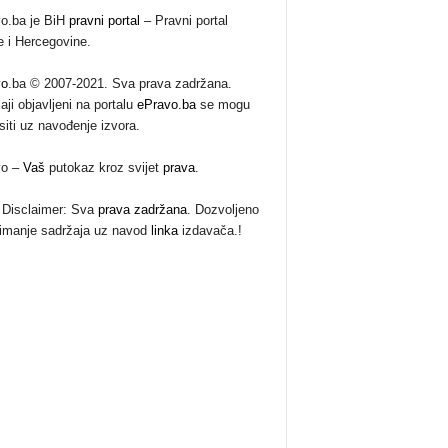
o.ba je BiH
pravni portal
– Pravni portal
 i Hercegovine.
vo
.ba © 2007-2021. Sva prava zadržana.
aji objavljeni na portalu
ePravo.ba
se mogu
siti uz navođenje izvora.
vo –
Vaš
putokaz kroz svijet
prava
.
Disclaimer: Sva
prava zadržana
. Dozvoljeno
imanje sadržaja uz navod
linka
izdavača.!