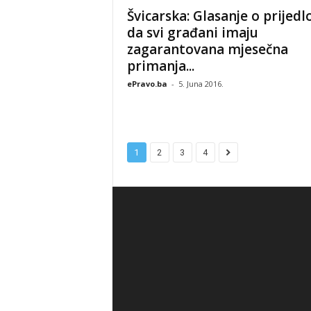
Švicarska: Glasanje o prijed
da svi građani imaju
zagarantovana mjesečna
primanja...
ePravo.ba
-
5. Juna 2016.
1
2
3
4