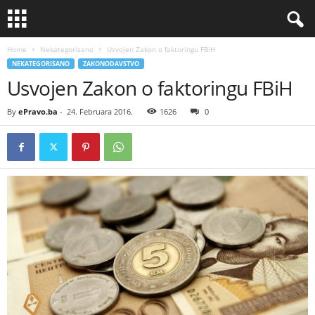
Home
Nekategorisano
Usvojen Zakon o faktoringu FBiH
NEKATEGORISANO
ZAKONODAVSTVO
Usvojen Zakon o faktoringu FBiH
By
ePravo.ba
-
24. Februara 2016.
1626
0