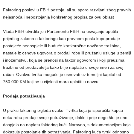
Faktoring poslovi u FBiH postoje, ali su sporo razvijani zbog pravnih
nejasnoća i nepostojanja konkretnog propisa za ovu oblast
Vlada FBiH utvrdila je i Parlamentu FBiH na usvajanje uputila
prijedlog zakona o faktoringu kao pravnom poslu kupoprodaje
postojeće nedospjele ili buduće kratkoročne novčane tražbine,
nastale iz osnove ugovora o prodaji robe ili pružanju usluge u zemlji
i inozemstvu, koja se prenosi na faktor ugovorom i koji preuzima
tražbinu od prodavatelja kako bi je naplatio u svoje ime i za svoj
račun. Ovakvu tvrtku moguće je osnovati uz temeljni kapital od
750.000 KM koji se u cijelosti mora uplatiti u novcu.
Prodaja potraživanja
U praksi faktoring izgleda ovako: Tvrtka koja je isporučila kupcu
neku robu prodaje svoje potraživanje, dakle i prije nego što je ono
dospjelo na naplatu faktoring kući. Naravno, s dokumentacijom koja
dokazuje postojanje tih potraživanja. Faktoring kuća tvrtki odnosno