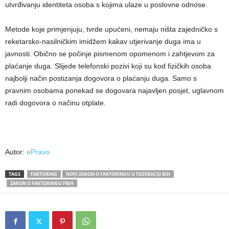
utvrđivanju identiteta osoba s kojima ulaze u poslovne odnose.
Metode koje primjenjuju, tvrde upućeni, nemaju ništa zajedničko s
reketarsko-nasilničkim imidžem kakav utjerivanje duga ima u
javnosti. Obično se počinje pismenom opomenom i zahtjevom za
plaćanje duga. Slijede telefonski pozivi koji su kod fizičkih osoba
najbolji način postizanja dogovora o plaćanju duga. Samo s
pravnim osobama ponekad se dogovara najavljen posjet, uglavnom
radi dogovora o načinu otplate.
Autor:
ePravo
TAGS
FAKTORING
NOVI ZAKON O FAKTORINGU U FEDERACIJI BIH
ZAKON O FAKTORINGU FBIH