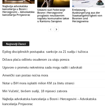
Najbolja advokatska
kancelarija u Bosni i
Ustavni sud Federacije
Entlassung –
Hercegovini – Advokatska
Bosne i Hercegovine
Ausbürgerung aus der
kancelarija Prnjavorac
proglasio neustavnim
Staatsangehörigkeit von
naplatu komunalne takse
Bosnien und
u Kantonu Sarajevo
Herzegowina
Najnoviji članci
Epilog disciplinskih postupaka: sankcije za 21 sudiju i tužioca
Država plaća odštetu osuđenom za utaju poreza
Ugovore o prometu nekretnina sada mogu raditi i advokati
Američki san postao noćna mora
Notar u BiH mora isplatiti milion KM za štetu stranci
Miri Vučetić, bivšem sudiji, 18 mjeseci zatvora
Najbolja advokatska kancelarija u Bosni i Hercegovini – Advokatska
kancelarija Prnjavorac