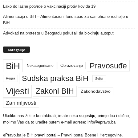
Lako do lažne potvrde o vakcinaciji protiv kovida 19
Alimentacija u BiH – Alimentacioni fond spas za samohrane roditelje u
BiH
Advokati na protestu u Beogradu pokušali da blokiraju autoput
Kategorije
BiH
Pravosuđe
Nekategorisano
Obrazovanje
Sudska praksa BiH
Regija
Svijet
Vijesti
Zakoni BiH
Zakonodavstvo
Zanimljivosti
Ukoliko nas želite kontaktirati, imate neku
sugestiju
, primjedbu i slično,
molimo Vas da to uradite putem e-mail adrese: info@epravo.ba
ePravo.ba je BiH
pravni portal
– Pravni portal Bosne i Hercegovine.