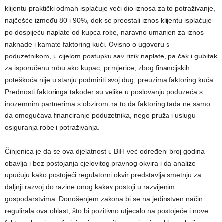
klijentu praktički odmah isplaćuje veći dio iznosa za to potraživanje,
najčešće između 80 i 90%, dok se preostali iznos klijentu isplaćuje
po dospijeću naplate od kupca robe, naravno umanjen za iznos
naknade i kamate faktoring kući. Ovisno o ugovoru s
poduzetnikom, u cijelom postupku sav rizik naplate, pa čak i gubitak
za isporučenu robu ako kupac, primjerice, zbog financijskih
poteškoća nije u stanju podmiriti svoj dug, preuzima faktoring kuća.
Prednosti faktoringa također su velike u poslovanju poduzeća s
inozemnim partnerima s obzirom na to da faktoring tada ne samo
da omogućava financiranje poduzetnika, nego pruža i uslugu
osiguranja robe i potraživanja.
Činjenica je da se ova djelatnost u BiH već određeni broj godina
obavlja i bez postojanja cjelovitog pravnog okvira i da analize
upućuju kako postojeći regulatorni okvir predstavlja smetnju za
daljnji razvoj do razine onog kakav postoji u razvijenim
gospodarstvima. Donošenjem zakona bi se na jedinstven način
regulirala ova oblast, što bi pozitivno utjecalo na postojeće i nove