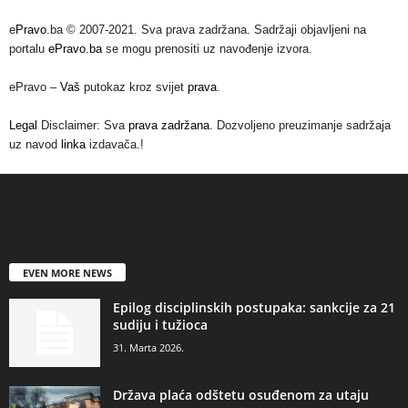
e
Pravo
.ba © 2007-2021. Sva prava zadržana. Sadržaji objavljeni na
portalu
ePravo.ba
se mogu prenositi uz navođenje izvora.
ePravo –
Vaš
putokaz kroz svijet
prava
.
Legal
Disclaimer: Sva
prava zadržana
. Dozvoljeno preuzimanje sadržaja
uz navod
linka
izdavača.!
EVEN MORE NEWS
Epilog disciplinskih postupaka: sankcije za 21
sudiju i tužioca
31. Marta 2026.
Država plaća odštetu osuđenom za utaju