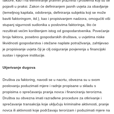
faktore, kao i na eliminiranje pravnih praznina i problema koji su se
pojavili u praksi. Zakon će definiranjem jasnih uvjeta za obavljanje
(temeljnog kapitala, odobrenja, definiranja subjekta koji se može
baviti faktoringom, itd.), kao i propisivanjem nadzora, omogućiti viši
stupanj sigurnosti sudionika u poslovima faktoringa, što će
rezultirati većim korištenjem istog od gospodarstvenika. Povećanje
broja faktora, posebno gospodarskih društava, u uvjetima niske
likvidnosti gospodarstva i otežane naplate potraživanja, zahtijevao
je propisivanje uvjeta čiji je cilj osiguranje povjerenja u financijski
sustav i njegove institucije.
Utjerivanje dugova
Društva za faktoring, navodi se u nacrtu, obvezna su u svom
poslovanju poduzimati mjere i radnje propisane u skladu s
propisima o sprečavanju pranja novca i financiranju terorizma.
Društva su obvezna imati razrađene procedure za otkrivanje i
sprečavanje transakcija koje uključuju kriminalne aktivnosti, pranje
novca ili aktivnosti koje podržavaju terorizam i poduzimati mjere na