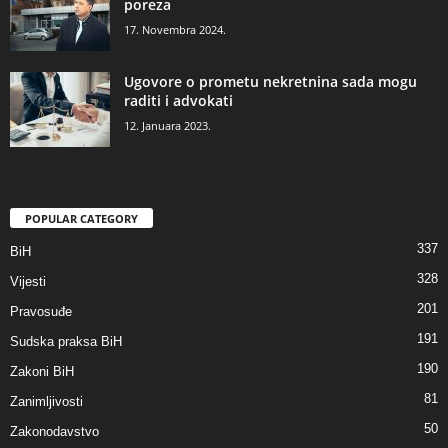
poreza
17. Novembra 2024.
Ugovore o prometu nekretnina sada mogu
raditi i advokati
12. Januara 2023.
POPULAR CATEGORY
337
BiH
328
Vijesti
201
Pravosuđe
191
Sudska praksa BiH
190
Zakoni BiH
81
Zanimljivosti
50
Zakonodavstvo