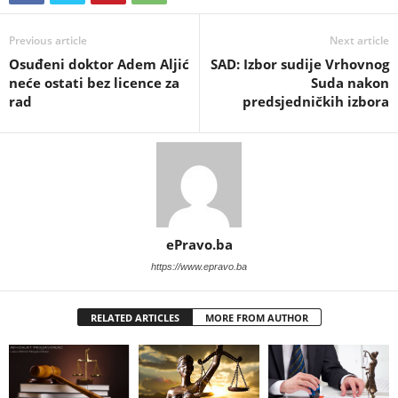
Previous article
Next article
Osuđeni doktor Adem Aljić
SAD: Izbor sudije Vrhovnog
neće ostati bez licence za
Suda nakon
rad
predsjedničkih izbora
ePravo.ba
https://www.epravo.ba
RELATED ARTICLES
MORE FROM AUTHOR