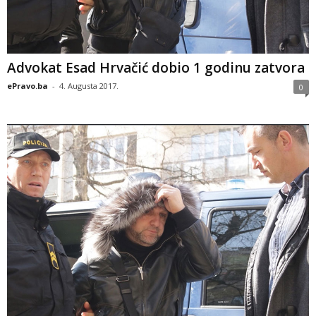
Advokat Esad Hrvačić dobio 1 godinu zatvora
ePravo.ba
-
4. Augusta 2017.
0