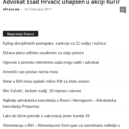
Advokat Esad Hrvačić uhapšen u akciji Kurir
ePravo.ba
-
14. Februara 2017.
0
Najnoviji članci
Epilog disciplinskih postupaka: sankcije za 21 sudiju i tužioca
Država plaća odštetu osuđenom za utaju poreza
Ugovore o prometu nekretnina sada mogu raditi i advokati
Američki san postao noćna mora
Notar u BiH mora isplatiti milion KM za štetu stranci
Miri Vučetić, bivšem sudiji, 18 mjeseci zatvora
Najbolja advokatska kancelarija u Bosni i Hercegovini – Advokatska
kancelarija Prnjavorac
Lako do lažne potvrde o vakcinaciji protiv kovida 19
Alimentacija u BiH – Alimentacioni fond spas za samohrane roditelje u