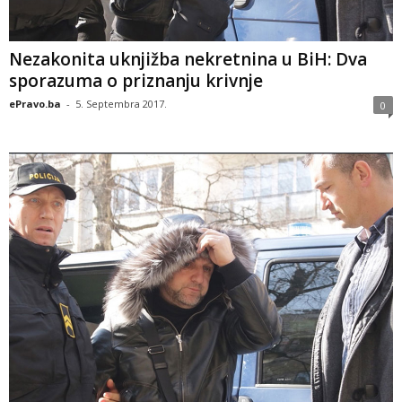
Nezakonita uknjižba nekretnina u BiH: Dva
sporazuma o priznanju krivnje
ePravo.ba
-
5. Septembra 2017.
0