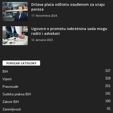
Država plaća odštetu osuđenom za utaju
poreza
17. Novembra 2024.
Ugovore o prometu nekretnina sada mogu
raditi i advokati
12. Januara 2023.
POPULAR CATEGORY
337
BiH
328
Vijesti
201
Pravosuđe
191
Sudska praksa BiH
190
Zakoni BiH
81
Zanimljivosti