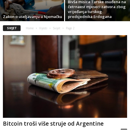
Bivša misica Turske osuđena na
četrnaest mjeseci zatvora zbog
vrijeđanja turskog
Zakon o useljavanju u Njemačku
predsjednika Erdogana
SVIJET
Home
Vijesti
Svijet
Page 2
Bitcoin troši više struje od Argentine