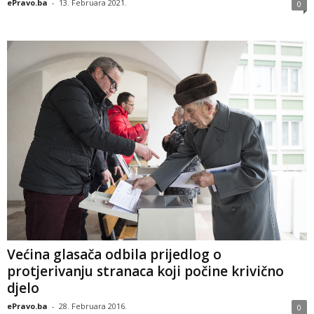
ePravo.ba
-
13. Februara 2021.
0
Većina glasača odbila prijedlog o
protjerivanju stranaca koji počine krivično
djelo
ePravo.ba
-
28. Februara 2016.
0