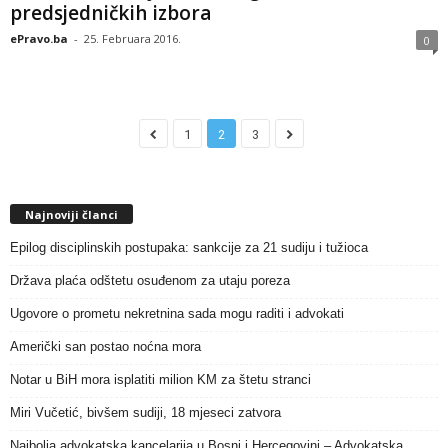
predsjedničkih izbora
ePravo.ba
-
25. Februara 2016.
0
1
2
3
Najnoviji članci
Epilog disciplinskih postupaka: sankcije za 21 sudiju i tužioca
Država plaća odštetu osuđenom za utaju poreza
Ugovore o prometu nekretnina sada mogu raditi i advokati
Američki san postao noćna mora
Notar u BiH mora isplatiti milion KM za štetu stranci
Miri Vučetić, bivšem sudiji, 18 mjeseci zatvora
Najbolja advokatska kancelarija u Bosni i Hercegovini – Advokatska