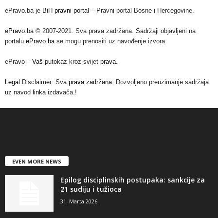
ePravo.ba je BiH
pravni portal
– Pravni portal Bosne i Hercegovine.
e
Pravo
.ba © 2007-2021. Sva prava zadržana. Sadržaji objavljeni na
portalu
ePravo.ba
se mogu prenositi uz navođenje izvora.
ePravo –
Vaš
putokaz kroz svijet
prava
.
Legal
Disclaimer: Sva
prava zadržana
. Dozvoljeno preuzimanje sadržaja
uz navod
linka
izdavača.!
EVEN MORE NEWS
Epilog disciplinskih postupaka: sankcije za
21 sudiju i tužioca
31. Marta 2026.