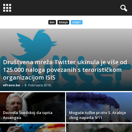
BIH
REGIJA
SVIJET
Društvena mreža Twitter ukinula je više od
125.000 naloga povezanih s terorističkom
organizacijom ISIS
ePravo.ba
-
8. Februara 2016.
Dozvola Švedskoj da ispita
Moguće tužbe protiv S. Arabije
Assangea
zbog napada 9/11