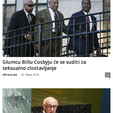
Glumcu Billu Cosbyju će se suditi za
seksualno zlostavljanje
ePravo.ba
-
24. Maja 2016.
0