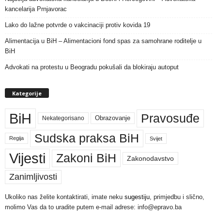
kancelarija Prnjavorac
Lako do lažne potvrde o vakcinaciji protiv kovida 19
Alimentacija u BiH – Alimentacioni fond spas za samohrane roditelje u
BiH
Advokati na protestu u Beogradu pokušali da blokiraju autoput
Kategorije
BiH
Pravosuđe
Nekategorisano
Obrazovanje
Sudska praksa BiH
Regija
Svijet
Vijesti
Zakoni BiH
Zakonodavstvo
Zanimljivosti
Ukoliko nas želite kontaktirati, imate neku
sugestiju
, primjedbu i slično,
molimo Vas da to uradite putem e-mail adrese: info@epravo.ba