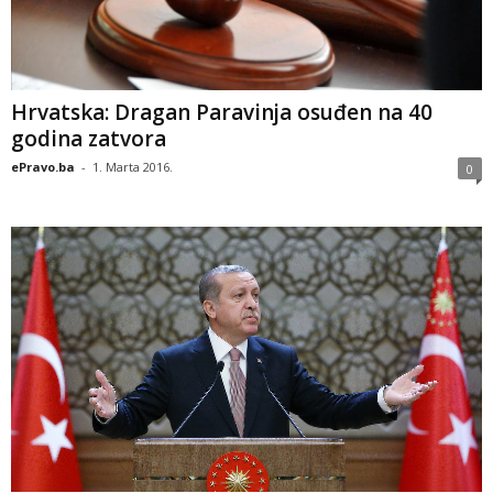
Hrvatska: Dragan Paravinja osuđen na 40
godina zatvora
ePravo.ba
-
1. Marta 2016.
0