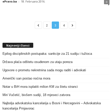
ePravo.ba
-
18. Februara 2016.
0
2
3
4
Najnoviji članci
Epilog disciplinskih postupaka: sankcije za 21 sudiju i tužioca
Država plaća odštetu osuđenom za utaju poreza
Ugovore o prometu nekretnina sada mogu raditi i advokati
Američki san postao noćna mora
Notar u BiH mora isplatiti milion KM za štetu stranci
Miri Vučetić, bivšem sudiji, 18 mjeseci zatvora
Najbolja advokatska kancelarija u Bosni i Hercegovini – Advokatska
kancelarija Prnjavorac