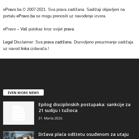
e
Pravo
.ba © 2007-2021. Sva prava zadržana. Sadržaji objavljeni na
portalu
ePravo.ba
se mogu prenositi uz navođenje izvora.
ePravo –
Vaš
putokaz kroz svijet
prava
.
Legal
Disclaimer: Sva
prava zadržana
. Dozvoljeno preuzimanje sadržaja
uz navod
linka
izdavača.!
EVEN MORE NEWS
Epilog disciplinskih postupaka: sankcije za
21 sudiju i tužioca
31. Marta 2026.
Država plaća odštetu osuđenom za utaju