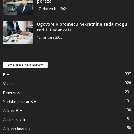
poreza
17. Novembra 2024.
Ugovore o prometu nekretnina sada mogu
raditi i advokati
12. Januara 2023.
POPULAR CATEGORY
337
BiH
328
Vijesti
201
Pravosuđe
191
Sudska praksa BiH
190
Zakoni BiH
81
Zanimljivosti
50
Zakonodavstvo