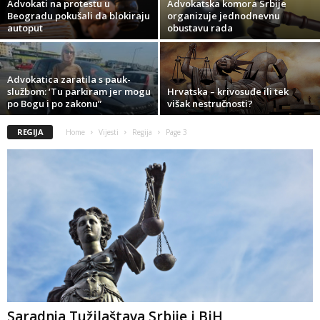
Advokati na protestu u
Advokatska komora Srbije
Beogradu pokušali da blokiraju
organizuje jednodnevnu
autoput
obustavu rada
Advokatica zaratila s pauk-
službom: ‘Tu parkiram jer mogu
Hrvatska – krivosuđe ili tek
po Bogu i po zakonu”
višak nestručnosti?
REGIJA
Home
Vijesti
Regija
Page 3
Saradnja Tužilaštava Srbije i BiH