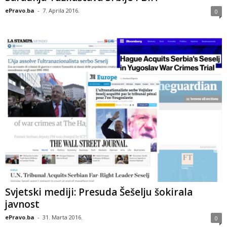
ePravo.ba
-
7. Aprila 2016.
0
Svjetski mediji: Presuda Šešelju šokirala
javnost
ePravo.ba
-
31. Marta 2016.
0