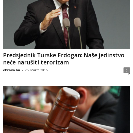
Predsjednik Turske Erdogan: Naše jedinstvo
neće narušiti terorizam
ePravo.ba
-
25. Marta 2016.
0