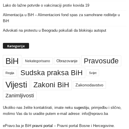
Lako do lažne potvrde o vakcinaciji protiv kovida 19
Alimentacija u BiH – Alimentacioni fond spas za samohrane roditelje u
BiH
Advokati na protestu u Beogradu pokušali da blokiraju autoput
Kategorije
BiH
Pravosuđe
Nekategorisano
Obrazovanje
Sudska praksa BiH
Regija
Svijet
Vijesti
Zakoni BiH
Zakonodavstvo
Zanimljivosti
Ukoliko nas želite kontaktirati, imate neku
sugestiju
, primjedbu i slično,
molimo Vas da to uradite putem e-mail adrese: info@epravo.ba
ePravo.ba je BiH
pravni portal
– Pravni portal Bosne i Hercegovine.